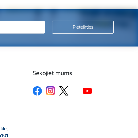
Sekojiet mums
kle,
5101