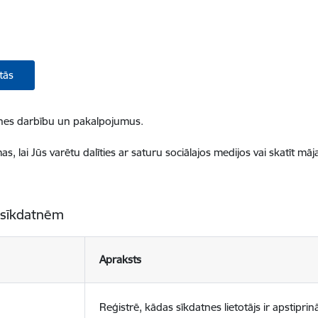
tās
ietnes darbību un pakalpojumus.
, lai Jūs varētu dalīties ar saturu sociālajos medijos vai skatīt mā
 sīkdatnēm
Apraksts
Reģistrē, kādas sīkdatnes lietotājs ir apstiprinā