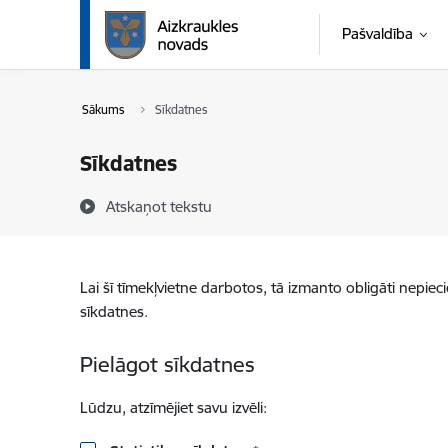
Pāriet uz lapas saturu
Pašvaldība
Sākums
Sīkdatnes
Sīkdatnes
Atskaņot tekstu
Lai šī tīmekļvietne darbotos, tā izmanto obligāti nepiec
sīkdatnes.
Pielāgot sīkdatnes
Lūdzu, atzīmējiet savu izvēli: