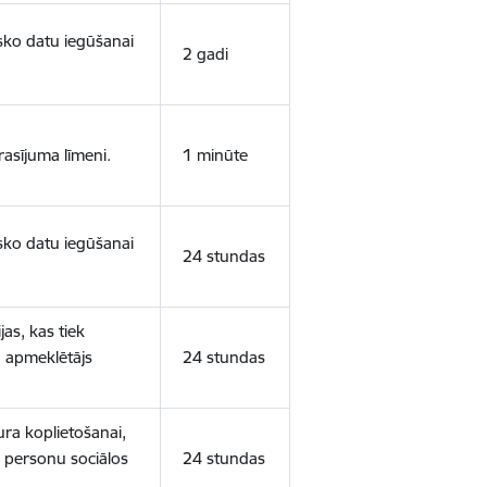
isko datu iegūšanai
2 gadi
rasījuma līmeni.
1 minūte
isko datu iegūšanai
24 stundas
as, kas tiek
ā apmeklētājs
24 stundas
ura koplietošanai,
o personu sociālos
24 stundas