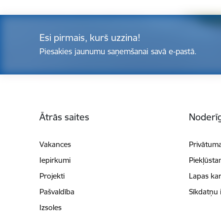
Esi pirmais, kurš uzzina!
Piesakies jaunumu saņemšanai savā e-pastā.
Kājene
Ātrās saites
Noderīg
Vakances
Privātuma
Iepirkumi
Piekļūsta
Projekti
Lapas kar
Pašvaldība
Sīkdatņu 
Izsoles