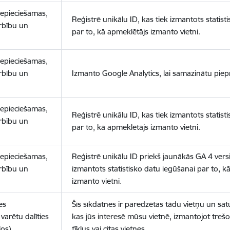
nepieciešamas,
Reģistrē unikālu ID, kas tiek izmantots statist
arbību un
par to, kā apmeklētājs izmanto vietni.
nepieciešamas,
arbību un
Izmanto Google Analytics, lai samazinātu piep
nepieciešamas,
Reģistrē unikālu ID, kas tiek izmantots statist
arbību un
par to, kā apmeklētājs izmanto vietni.
nepieciešamas,
Reģistrē unikālu ID priekš jaunākās GA 4 versij
arbību un
izmantots statistisko datu iegūšanai par to, k
izmanto vietni.
es
Šīs sīkdatnes ir paredzētas tādu vietņu un sat
varētu dalīties
kas jūs interesē mūsu vietnē, izmantojot treš
los)
tīklus vai citas vietnes.