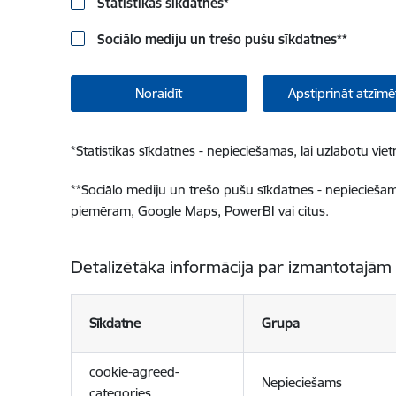
Statistikas sīkdatnes
*
Sociālo mediju un trešo pušu sīkdatnes
**
Noraidīt
Apstiprināt atzīmē
*
Statistikas sīkdatnes - nepieciešamas, lai uzlabotu v
**
Sociālo mediju un trešo pušu sīkdatnes - nepieciešamas
piemēram, Google Maps, PowerBI vai citus.
Detalizētāka informācija par izmantotajām
Sīkdatne
Grupa
cookie-agreed-
Nepieciešams
categories