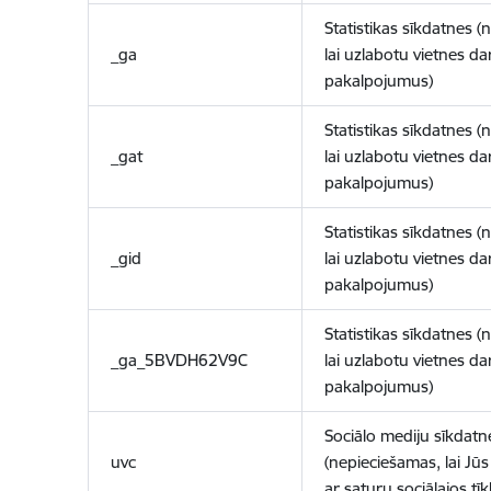
Statistikas sīkdatnes (
_ga
lai uzlabotu vietnes d
pakalpojumus)
Statistikas sīkdatnes (
_gat
lai uzlabotu vietnes d
pakalpojumus)
Statistikas sīkdatnes (
_gid
lai uzlabotu vietnes d
pakalpojumus)
Statistikas sīkdatnes (
_ga_5BVDH62V9C
lai uzlabotu vietnes d
pakalpojumus)
Sociālo mediju sīkdatn
uvc
(nepieciešamas, lai Jūs 
ar saturu sociālajos tīk