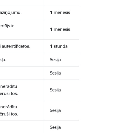
 paziņojumu.
1 mēnesis
otājs ir
1 mēnesis
 autentificētos.
1 stunda
kļa.
Sesija
Sesija
 nerādītu
Sesija
ēruši tos.
 nerādītu
Sesija
ēruši tos.
Sesija