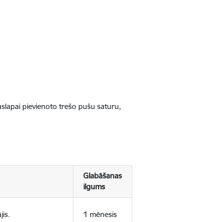
jaslapai pievienoto trešo pušu saturu,
Glabāšanas
ilgums
jis.
1 mēnesis