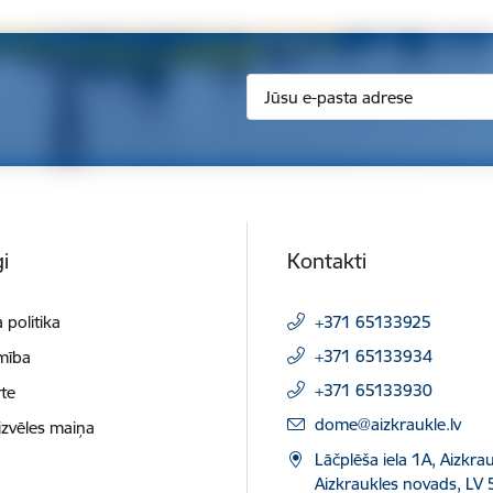
i
Kontakti
 politika
+371 65133925
+371 65133934
mība
+371 65133930
te
E-pasts:
dome@aizkraukle.lv
izvēles maiņa
Lāčplēša iela 1A, Aizkrau
Aizkraukles novads, LV 