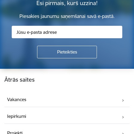
Esi pirmais, kurš uzzina!
Piesakies jaunumu saņemšanai savā e-pastā.
Kājene
Ātrās saites
Vakances
Iepirkumi
Projekti