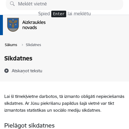
Pāriet uz lapas saturu
Spied
lai meklētu
Enter
Sākums
Sīkdatnes
Sīkdatnes
Atskaņot tekstu
Lai šī tīmekļvietne darbotos, tā izmanto obligāti nepieciešamās
sīkdatnes. Ar Jūsu piekrišanu papildus šajā vietnē var tikt
izmantotas statistikas un sociālo mediju sīkdatnes.
Pielāgot sīkdatnes