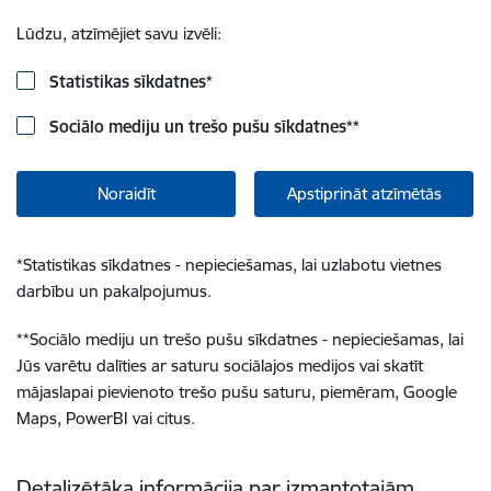
Lūdzu, atzīmējiet savu izvēli:
Statistikas sīkdatnes
*
Sociālo mediju un trešo pušu sīkdatnes
**
Noraidīt
Apstiprināt atzīmētās
*
Statistikas sīkdatnes - nepieciešamas, lai uzlabotu vietnes
darbību un pakalpojumus.
**
Sociālo mediju un trešo pušu sīkdatnes - nepieciešamas, lai
Jūs varētu dalīties ar saturu sociālajos medijos vai skatīt
mājaslapai pievienoto trešo pušu saturu, piemēram, Google
Maps, PowerBI vai citus.
Detalizētāka informācija par izmantotajām