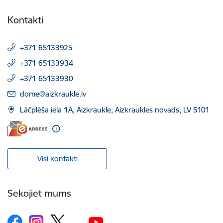
Kontakti
+371 65133925
+371 65133934
+371 65133930
E-pasts:
dome@aizkraukle.lv
Lāčplēša iela 1A, Aizkraukle, Aizkraukles novads, LV 5101
Visi kontakti
Sekojiet mums