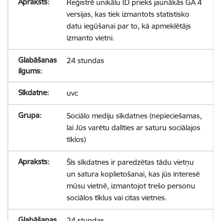
Reģistrē unikālu ID priekš jaunākās GA 4
versijas, kas tiek izmantots statistisko
datu iegūšanai par to, kā apmeklētājs
izmanto vietni.
24 stundas
uvc
Sociālo mediju sīkdatnes (nepieciešamas,
lai Jūs varētu dalīties ar saturu sociālajos
tīklos)
Šīs sīkdatnes ir paredzētas tādu vietņu
un satura koplietošanai, kas jūs interesē
mūsu vietnē, izmantojot trešo personu
sociālos tīklus vai citas vietnes.
24 stundas