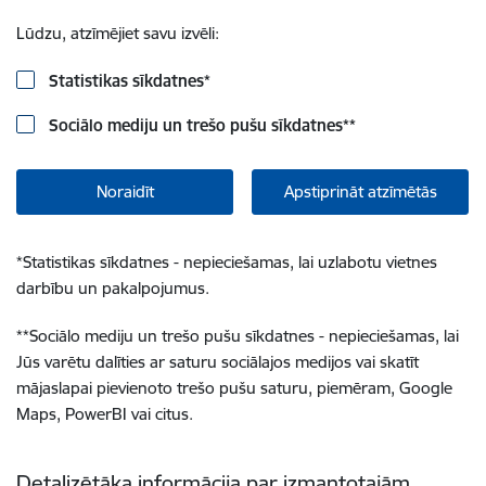
Lūdzu, atzīmējiet savu izvēli:
Statistikas sīkdatnes
*
Sociālo mediju un trešo pušu sīkdatnes
**
Noraidīt
Apstiprināt atzīmētās
*
Statistikas sīkdatnes - nepieciešamas, lai uzlabotu vietnes
darbību un pakalpojumus.
**
Sociālo mediju un trešo pušu sīkdatnes - nepieciešamas, lai
Jūs varētu dalīties ar saturu sociālajos medijos vai skatīt
mājaslapai pievienoto trešo pušu saturu, piemēram, Google
Maps, PowerBI vai citus.
Detalizētāka informācija par izmantotajām