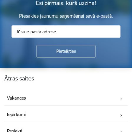
Esi pirmais, kurš uzzina!
Piesakies jaunumu saņemšanai savā e-pastā.
Kājene
Ātrās saites
Vakances
Iepirkumi
Projekti