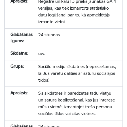
Reģistrē unikālu ID priekš jaunākās GA 4
versijas, kas tiek izmantots statistisko
datu iegūšanai par to, kā apmeklētājs
izmanto vietni.
24 stundas
uvc
Sociālo mediju sīkdatnes (nepieciešamas,
lai Jūs varētu dalīties ar saturu sociālajos
tīklos)
Šīs sīkdatnes ir paredzētas tādu vietņu
un satura koplietošanai, kas jūs interesē
mūsu vietnē, izmantojot trešo personu
sociālos tīklus vai citas vietnes.
24 stundas