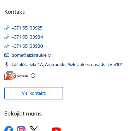
Kontakti
+371 65133925
+371 65133934
+371 65133930
E-pasts:
dome@aizkraukle.lv
Lāčplēša iela 1A, Aizkraukle, Aizkraukles novads, LV 5101
Visi kontakti
Sekojiet mums