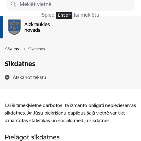
Pāriet uz lapas saturu
Spied
lai meklētu
Enter
Sākums
Sīkdatnes
Sīkdatnes
Atskaņot tekstu
Lai šī tīmekļvietne darbotos, tā izmanto obligāti nepieciešamās
sīkdatnes. Ar Jūsu piekrišanu papildus šajā vietnē var tikt
izmantotas statistikas un sociālo mediju sīkdatnes.
Pielāgot sīkdatnes