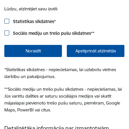
Lūdzu, atzīmējiet savu izvēli:
Statistikas sīkdatnes
*
Sociālo mediju un trešo pušu sīkdatnes
**
Noraidīt
Apstiprināt atzīmētās
*
Statistikas sīkdatnes - nepieciešamas, lai uzlabotu vietnes
darbību un pakalpojumus.
**
Sociālo mediju un trešo pušu sīkdatnes - nepieciešamas, lai
Jūs varētu dalīties ar saturu sociālajos medijos vai skatīt
mājaslapai pievienoto trešo pušu saturu, piemēram, Google
Maps, PowerBI vai citus.
Detalizētāka informācija par izmantotajām