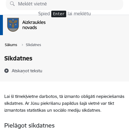
Pāriet uz lapas saturu
Spied
lai meklētu
Enter
Sākums
Sīkdatnes
Sīkdatnes
Atskaņot tekstu
Lai šī tīmekļvietne darbotos, tā izmanto obligāti nepieciešamās
sīkdatnes. Ar Jūsu piekrišanu papildus šajā vietnē var tikt
izmantotas statistikas un sociālo mediju sīkdatnes.
Pielāgot sīkdatnes