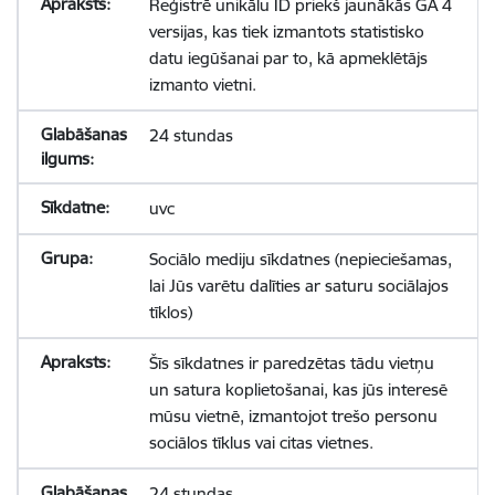
Reģistrē unikālu ID priekš jaunākās GA 4
versijas, kas tiek izmantots statistisko
datu iegūšanai par to, kā apmeklētājs
izmanto vietni.
24 stundas
uvc
Sociālo mediju sīkdatnes (nepieciešamas,
lai Jūs varētu dalīties ar saturu sociālajos
tīklos)
Šīs sīkdatnes ir paredzētas tādu vietņu
un satura koplietošanai, kas jūs interesē
mūsu vietnē, izmantojot trešo personu
sociālos tīklus vai citas vietnes.
24 stundas