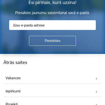
Esi pirmais, kurš uzzina!
Piesakies jaunumu saņemšanai savā e-pastā.
Kājene
Ātrās saites
Vakances
Iepirkumi
Projekti