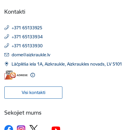
Kontakti
+371 65133925
+371 65133934
+371 65133930
E-pasts:
dome@aizkraukle.lv
Lāčplēša iela 1A, Aizkraukle, Aizkraukles novads, LV 5101
Visi kontakti
Sekojiet mums