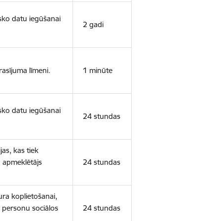
isko datu iegūšanai
2 gadi
rasījuma līmeni.
1 minūte
isko datu iegūšanai
24 stundas
as, kas tiek
ā apmeklētājs
24 stundas
ura koplietošanai,
o personu sociālos
24 stundas