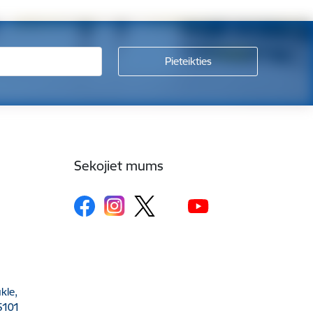
Sekojiet mums
kle,
5101