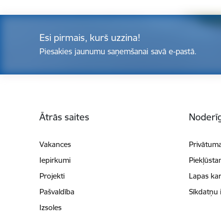
Esi pirmais, kurš uzzina!
Piesakies jaunumu saņemšanai savā e-pastā.
Kājene
Ātrās saites
Noderīg
Vakances
Privātuma
Iepirkumi
Piekļūsta
Projekti
Lapas kar
Pašvaldība
Sīkdatņu 
Izsoles