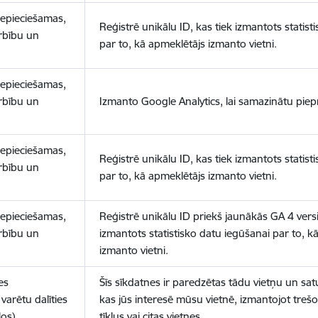
nepieciešamas,
Reģistrē unikālu ID, kas tiek izmantots statist
arbību un
par to, kā apmeklētājs izmanto vietni.
nepieciešamas,
arbību un
Izmanto Google Analytics, lai samazinātu piep
nepieciešamas,
Reģistrē unikālu ID, kas tiek izmantots statist
arbību un
par to, kā apmeklētājs izmanto vietni.
nepieciešamas,
Reģistrē unikālu ID priekš jaunākās GA 4 versij
arbību un
izmantots statistisko datu iegūšanai par to, k
izmanto vietni.
es
Šīs sīkdatnes ir paredzētas tādu vietņu un sat
varētu dalīties
kas jūs interesē mūsu vietnē, izmantojot treš
los)
tīklus vai citas vietnes.