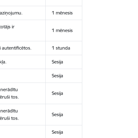
 paziņojumu.
1 mēnesis
otājs ir
1 mēnesis
 autentificētos.
1 stunda
kļa.
Sesija
Sesija
 nerādītu
Sesija
ēruši tos.
 nerādītu
Sesija
ēruši tos.
Sesija