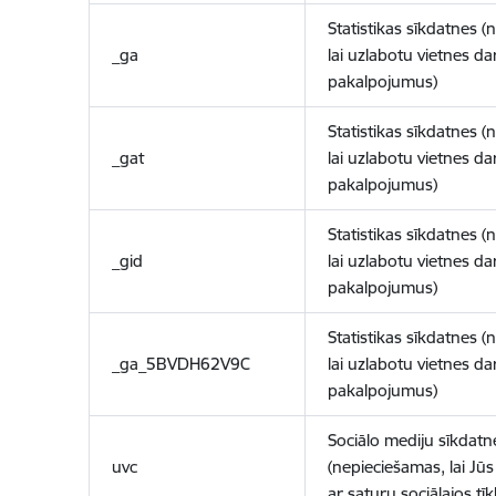
Statistikas sīkdatnes (
_ga
lai uzlabotu vietnes d
pakalpojumus)
Statistikas sīkdatnes (
_gat
lai uzlabotu vietnes d
pakalpojumus)
Statistikas sīkdatnes (
_gid
lai uzlabotu vietnes d
pakalpojumus)
Statistikas sīkdatnes (
_ga_5BVDH62V9C
lai uzlabotu vietnes d
pakalpojumus)
Sociālo mediju sīkdatn
uvc
(nepieciešamas, lai Jūs 
ar saturu sociālajos tīk