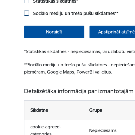
Statistikas sīkdatnes
*
Sociālo mediju un trešo pušu sīkdatnes
**
Noraidīt
Apstiprināt atzīmē
*
Statistikas sīkdatnes - nepieciešamas, lai uzlabotu v
**
Sociālo mediju un trešo pušu sīkdatnes - nepieciešamas
piemēram, Google Maps, PowerBI vai citus.
Detalizētāka informācija par izmantotajām
Sīkdatne
Grupa
cookie-agreed-
Nepieciešams
categories