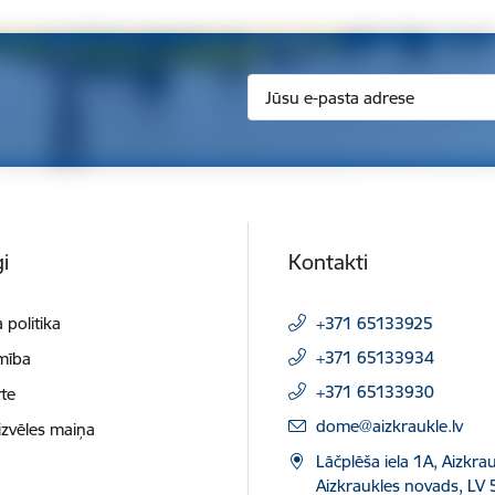
i
Kontakti
 politika
+371 65133925
+371 65133934
mība
+371 65133930
te
E-pasts:
dome@aizkraukle.lv
izvēles maiņa
Lāčplēša iela 1A, Aizkrau
Aizkraukles novads, LV 