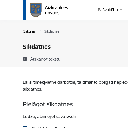
Pāriet uz lapas saturu
Pašvaldība
Sākums
Sīkdatnes
Sīkdatnes
Atskaņot tekstu
Lai šī tīmekļvietne darbotos, tā izmanto obligāti nepiec
sīkdatnes.
Pielāgot sīkdatnes
Lūdzu, atzīmējiet savu izvēli: