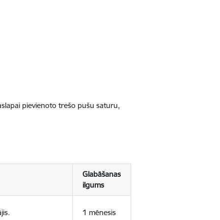
jaslapai pievienoto trešo pušu saturu,
Glabāšanas
ilgums
jis.
1 mēnesis