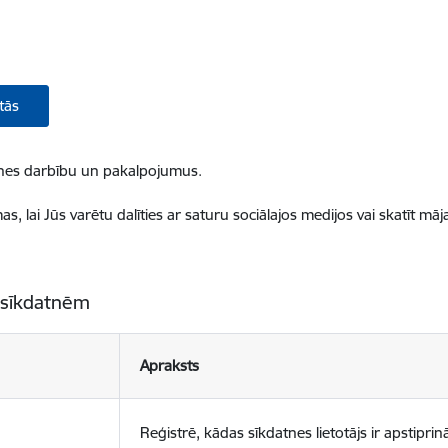
tās
ietnes darbību un pakalpojumus.
, lai Jūs varētu dalīties ar saturu sociālajos medijos vai skatīt mā
 sīkdatnēm
Apraksts
Reģistrē, kādas sīkdatnes lietotājs ir apstiprinā