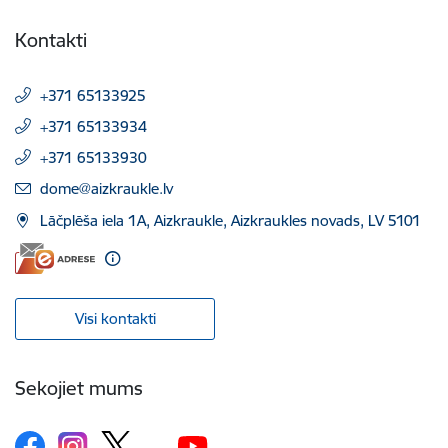
Kontakti
+371 65133925
+371 65133934
+371 65133930
E-pasts:
dome@aizkraukle.lv
Lāčplēša iela 1A, Aizkraukle, Aizkraukles novads, LV 5101
Visi kontakti
Sekojiet mums