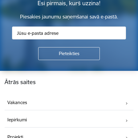
Esi pirmais, kurš uzzina!
Piesakies jaunumu saņemšanai savā e-pastā.
Kājene
Ātrās saites
Vakances
Iepirkumi
Projekti