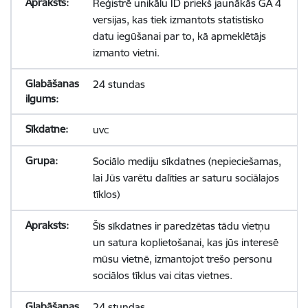
Reģistrē unikālu ID priekš jaunākās GA 4
versijas, kas tiek izmantots statistisko
datu iegūšanai par to, kā apmeklētājs
izmanto vietni.
24 stundas
uvc
Sociālo mediju sīkdatnes (nepieciešamas,
lai Jūs varētu dalīties ar saturu sociālajos
tīklos)
Šīs sīkdatnes ir paredzētas tādu vietņu
un satura koplietošanai, kas jūs interesē
mūsu vietnē, izmantojot trešo personu
sociālos tīklus vai citas vietnes.
24 stundas