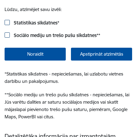
Lūdzu, atzīmējiet savu izvēli:
Statistikas sīkdatnes
*
Sociālo mediju un trešo pušu sīkdatnes
**
Noraidīt
Apstiprināt atzīmētās
*
Statistikas sīkdatnes - nepieciešamas, lai uzlabotu vietnes
darbību un pakalpojumus.
**
Sociālo mediju un trešo pušu sīkdatnes - nepieciešamas, lai
Jūs varētu dalīties ar saturu sociālajos medijos vai skatīt
mājaslapai pievienoto trešo pušu saturu, piemēram, Google
Maps, PowerBI vai citus.
Detalizētāka informācija par izmantotajām