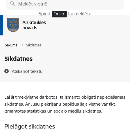
Pāriet uz lapas saturu
Spied
lai meklētu
Enter
Sākums
Sīkdatnes
Sīkdatnes
Atskaņot tekstu
Lai šī tīmekļvietne darbotos, tā izmanto obligāti nepieciešamās
sīkdatnes. Ar Jūsu piekrišanu papildus šajā vietnē var tikt
izmantotas statistikas un sociālo mediju sīkdatnes.
Pielāgot sīkdatnes