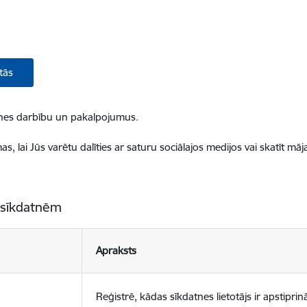
tās
ietnes darbību un pakalpojumus.
, lai Jūs varētu dalīties ar saturu sociālajos medijos vai skatīt mā
 sīkdatnēm
Apraksts
Reģistrē, kādas sīkdatnes lietotājs ir apstiprinā