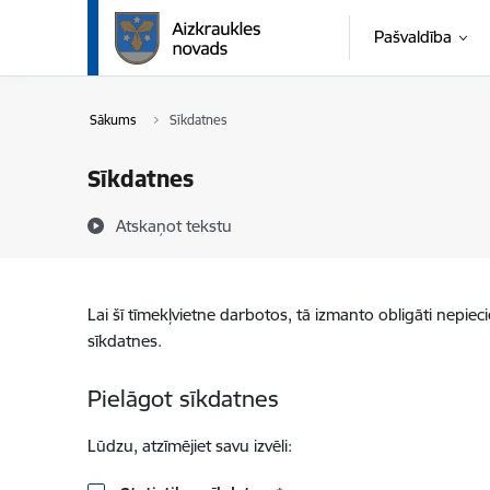
Pāriet uz lapas saturu
Pašvaldība
Sākums
Sīkdatnes
Sīkdatnes
Atskaņot tekstu
Lai šī tīmekļvietne darbotos, tā izmanto obligāti nepiec
sīkdatnes.
Pielāgot sīkdatnes
Lūdzu, atzīmējiet savu izvēli: