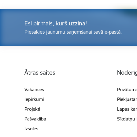
Esi pirmais, kurš uzzina!
Piesakies jaunumu saņemšanai savā e-pastā.
Kājene
Ātrās saites
Noderīg
Vakances
Privātuma
Iepirkumi
Piekļūsta
Projekti
Lapas kar
Pašvaldība
Sīkdatņu 
Izsoles