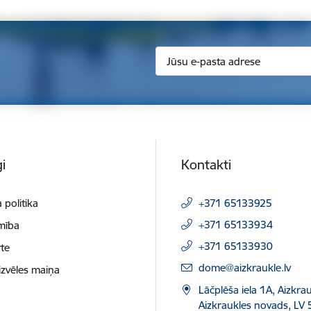
i
Kontakti
 politika
+371 65133925
+371 65133934
mība
+371 65133930
te
E-pasts:
dome@aizkraukle.lv
izvēles maiņa
Lāčplēša iela 1A, Aizkrau
Aizkraukles novads, LV 