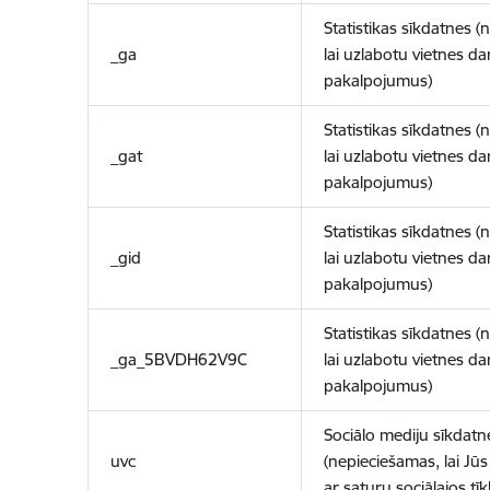
Statistikas sīkdatnes (
_ga
lai uzlabotu vietnes d
pakalpojumus)
Statistikas sīkdatnes (
_gat
lai uzlabotu vietnes d
pakalpojumus)
Statistikas sīkdatnes (
_gid
lai uzlabotu vietnes d
pakalpojumus)
Statistikas sīkdatnes (
_ga_5BVDH62V9C
lai uzlabotu vietnes d
pakalpojumus)
Sociālo mediju sīkdatn
uvc
(nepieciešamas, lai Jūs 
ar saturu sociālajos tīk