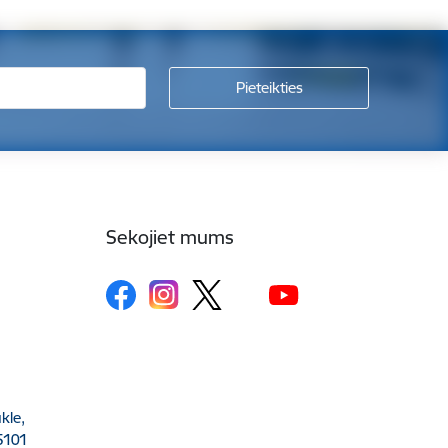
Sekojiet mums
kle,
5101