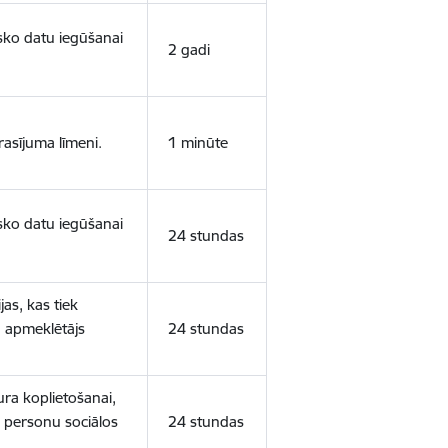
isko datu iegūšanai
2 gadi
rasījuma līmeni.
1 minūte
isko datu iegūšanai
24 stundas
as, kas tiek
ā apmeklētājs
24 stundas
ura koplietošanai,
o personu sociālos
24 stundas