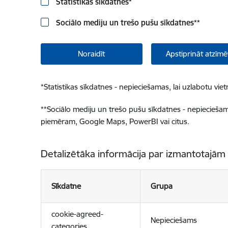
Statistikas sīkdatnes
*
Sociālo mediju un trešo pušu sīkdatnes
**
Noraidīt
Apstiprināt atzīmē
*
Statistikas sīkdatnes - nepieciešamas, lai uzlabotu v
**
Sociālo mediju un trešo pušu sīkdatnes - nepieciešamas
piemēram, Google Maps, PowerBI vai citus.
Detalizētāka informācija par izmantotajām
Sīkdatne
Grupa
cookie-agreed-
Nepieciešams
categories