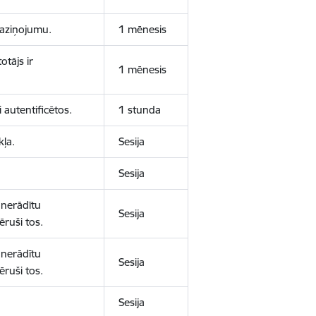
 paziņojumu.
1 mēnesis
otājs ir
1 mēnesis
 autentificētos.
1 stunda
kļa.
Sesija
Sesija
 nerādītu
Sesija
ēruši tos.
 nerādītu
Sesija
ēruši tos.
Sesija