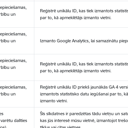
nepieciešamas,
Reģistrē unikālu ID, kas tiek izmantots statist
arbību un
par to, kā apmeklētājs izmanto vietni.
nepieciešamas,
arbību un
Izmanto Google Analytics, lai samazinātu piep
nepieciešamas,
Reģistrē unikālu ID, kas tiek izmantots statist
arbību un
par to, kā apmeklētājs izmanto vietni.
nepieciešamas,
Reģistrē unikālu ID priekš jaunākās GA 4 versij
arbību un
izmantots statistisko datu iegūšanai par to, k
izmanto vietni.
es
Šīs sīkdatnes ir paredzētas tādu vietņu un sat
varētu dalīties
kas jūs interesē mūsu vietnē, izmantojot treš
los)
tīklus vai citas vietnes.