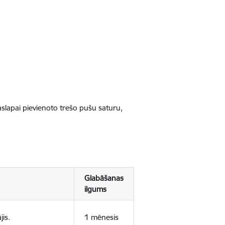
jaslapai pievienoto trešo pušu saturu,
Glabāšanas
ilgums
jis.
1 mēnesis