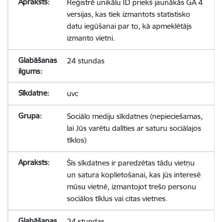
Reģistrē unikālu ID priekš jaunākās GA 4
versijas, kas tiek izmantots statistisko
datu iegūšanai par to, kā apmeklētājs
izmanto vietni.
24 stundas
uvc
Sociālo mediju sīkdatnes (nepieciešamas,
lai Jūs varētu dalīties ar saturu sociālajos
tīklos)
Šīs sīkdatnes ir paredzētas tādu vietņu
un satura koplietošanai, kas jūs interesē
mūsu vietnē, izmantojot trešo personu
sociālos tīklus vai citas vietnes.
24 stundas