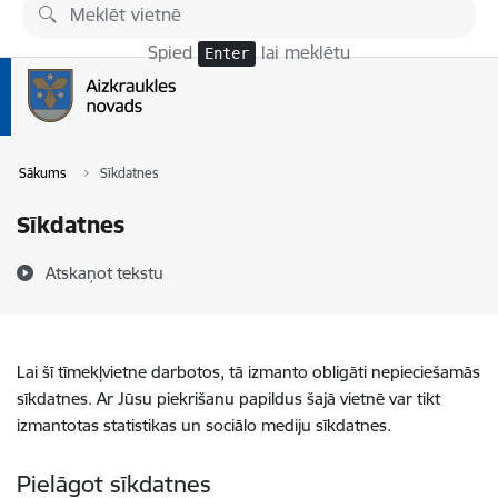
Pāriet uz lapas saturu
Spied
lai meklētu
Enter
Sākums
Sīkdatnes
Sīkdatnes
Atskaņot tekstu
Lai šī tīmekļvietne darbotos, tā izmanto obligāti nepieciešamās
sīkdatnes. Ar Jūsu piekrišanu papildus šajā vietnē var tikt
izmantotas statistikas un sociālo mediju sīkdatnes.
Pielāgot sīkdatnes