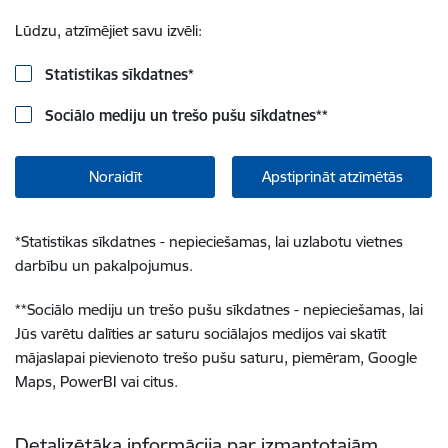
Lūdzu, atzīmējiet savu izvēli:
Statistikas sīkdatnes
*
Sociālo mediju un trešo pušu sīkdatnes
**
Noraidīt
Apstiprināt atzīmētās
*
Statistikas sīkdatnes - nepieciešamas, lai uzlabotu vietnes
darbību un pakalpojumus.
**
Sociālo mediju un trešo pušu sīkdatnes - nepieciešamas, lai
Jūs varētu dalīties ar saturu sociālajos medijos vai skatīt
mājaslapai pievienoto trešo pušu saturu, piemēram, Google
Maps, PowerBI vai citus.
Detalizētāka informācija par izmantotajām