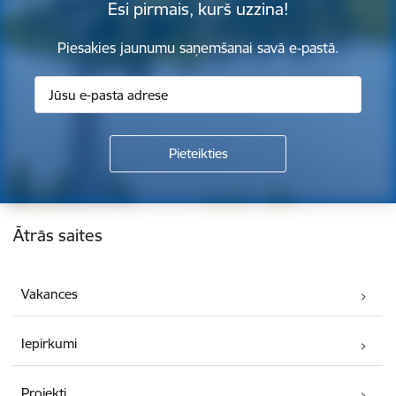
Esi pirmais, kurš uzzina!
Piesakies jaunumu saņemšanai savā e-pastā.
Kājene
Ātrās saites
Vakances
Iepirkumi
Projekti