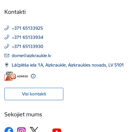
Kontakti
+371 65133925
+371 65133934
+371 65133930
E-pasts:
dome@aizkraukle.lv
Lāčplēša iela 1A, Aizkraukle, Aizkraukles novads, LV 5101
Visi kontakti
Sekojiet mums