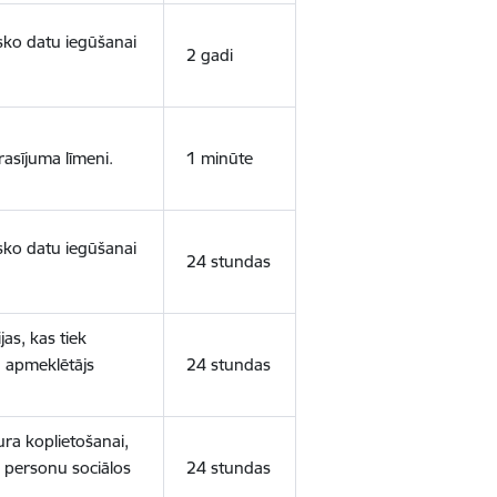
isko datu iegūšanai
2 gadi
rasījuma līmeni.
1 minūte
isko datu iegūšanai
24 stundas
as, kas tiek
ā apmeklētājs
24 stundas
ura koplietošanai,
o personu sociālos
24 stundas