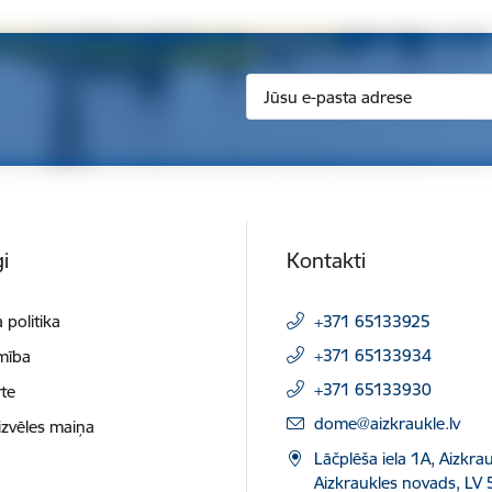
i
Kontakti
 politika
+371 65133925
+371 65133934
mība
+371 65133930
te
E-pasts:
dome@aizkraukle.lv
izvēles maiņa
Lāčplēša iela 1A, Aizkrau
Aizkraukles novads, LV 