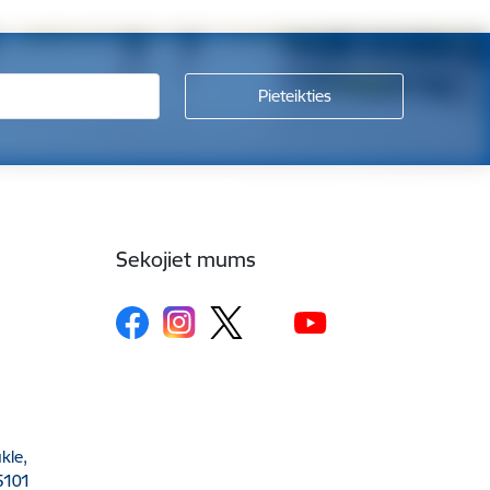
Sekojiet mums
kle,
5101