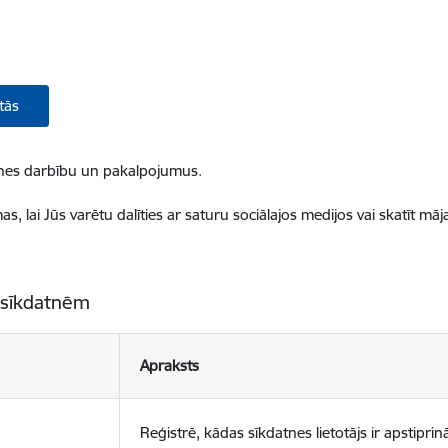
tās
ietnes darbību un pakalpojumus.
, lai Jūs varētu dalīties ar saturu sociālajos medijos vai skatīt mā
 sīkdatnēm
Apraksts
Reģistrē, kādas sīkdatnes lietotājs ir apstiprinā