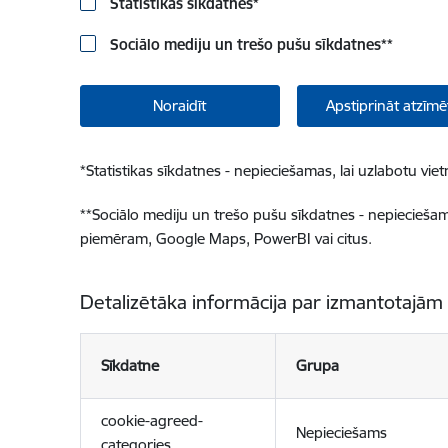
Statistikas sīkdatnes
*
Sociālo mediju un trešo pušu sīkdatnes
**
Noraidīt
Apstiprināt atzīmē
*
Statistikas sīkdatnes - nepieciešamas, lai uzlabotu v
**
Sociālo mediju un trešo pušu sīkdatnes - nepieciešamas
piemēram, Google Maps, PowerBI vai citus.
Detalizētāka informācija par izmantotajām
Sīkdatne
Grupa
cookie-agreed-
Nepieciešams
categories