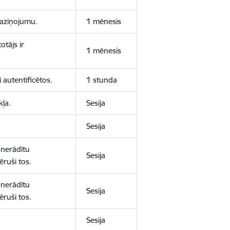
 paziņojumu.
1 mēnesis
otājs ir
1 mēnesis
 autentificētos.
1 stunda
kļa.
Sesija
Sesija
 nerādītu
Sesija
ēruši tos.
 nerādītu
Sesija
ēruši tos.
Sesija