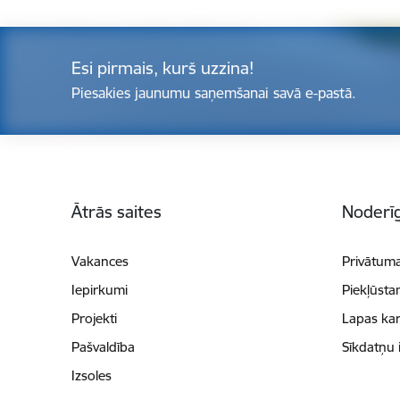
Esi pirmais, kurš uzzina!
Piesakies jaunumu saņemšanai savā e-pastā.
Kājene
Ātrās saites
Noderīg
Vakances
Privātuma
Iepirkumi
Piekļūsta
Projekti
Lapas kar
Pašvaldība
Sīkdatņu 
Izsoles