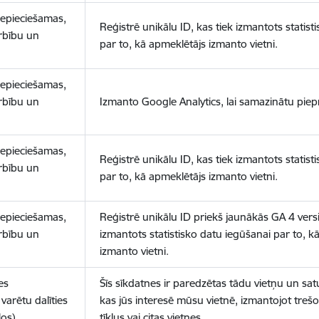
nepieciešamas,
Reģistrē unikālu ID, kas tiek izmantots statist
arbību un
par to, kā apmeklētājs izmanto vietni.
nepieciešamas,
arbību un
Izmanto Google Analytics, lai samazinātu piep
nepieciešamas,
Reģistrē unikālu ID, kas tiek izmantots statist
arbību un
par to, kā apmeklētājs izmanto vietni.
nepieciešamas,
Reģistrē unikālu ID priekš jaunākās GA 4 versij
arbību un
izmantots statistisko datu iegūšanai par to, k
izmanto vietni.
es
Šīs sīkdatnes ir paredzētas tādu vietņu un sat
varētu dalīties
kas jūs interesē mūsu vietnē, izmantojot treš
los)
tīklus vai citas vietnes.