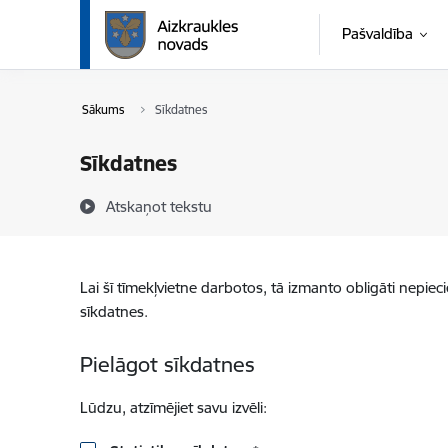
Pāriet uz lapas saturu
Pašvaldība
Sākums
Sīkdatnes
Sīkdatnes
Atskaņot tekstu
Lai šī tīmekļvietne darbotos, tā izmanto obligāti nepiec
sīkdatnes.
Pielāgot sīkdatnes
Lūdzu, atzīmējiet savu izvēli: