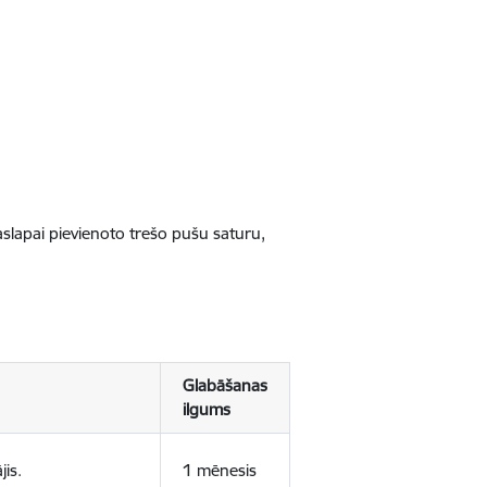
jaslapai pievienoto trešo pušu saturu,
Glabāšanas
ilgums
jis.
1 mēnesis