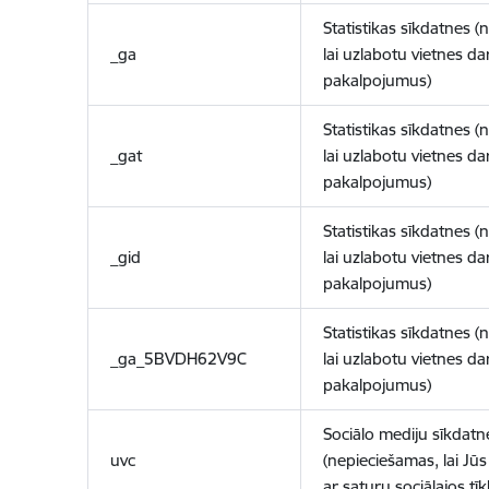
Statistikas sīkdatnes (
_ga
lai uzlabotu vietnes d
pakalpojumus)
Statistikas sīkdatnes (
_gat
lai uzlabotu vietnes d
pakalpojumus)
Statistikas sīkdatnes (
_gid
lai uzlabotu vietnes d
pakalpojumus)
Statistikas sīkdatnes (
_ga_5BVDH62V9C
lai uzlabotu vietnes d
pakalpojumus)
Sociālo mediju sīkdatn
uvc
(nepieciešamas, lai Jūs 
ar saturu sociālajos tīk