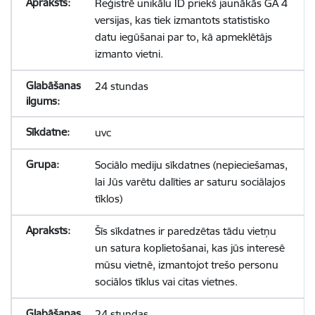
Reģistrē unikālu ID priekš jaunākās GA 4
versijas, kas tiek izmantots statistisko
datu iegūšanai par to, kā apmeklētājs
izmanto vietni.
24 stundas
uvc
Sociālo mediju sīkdatnes (nepieciešamas,
lai Jūs varētu dalīties ar saturu sociālajos
tīklos)
Šīs sīkdatnes ir paredzētas tādu vietņu
un satura koplietošanai, kas jūs interesē
mūsu vietnē, izmantojot trešo personu
sociālos tīklus vai citas vietnes.
24 stundas