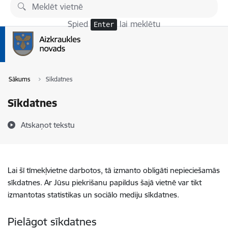
Pāriet uz lapas saturu
Spied
lai meklētu
Enter
Sākums
Sīkdatnes
Sīkdatnes
Atskaņot tekstu
Lai šī tīmekļvietne darbotos, tā izmanto obligāti nepieciešamās
sīkdatnes. Ar Jūsu piekrišanu papildus šajā vietnē var tikt
izmantotas statistikas un sociālo mediju sīkdatnes.
Pielāgot sīkdatnes