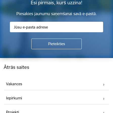
Esi pirmais, kurš uzzina!
Piesakies jaunumu saņemšanai savā e-pastā.
Kājene
Ātrās saites
Vakances
Iepirkumi
Projekti