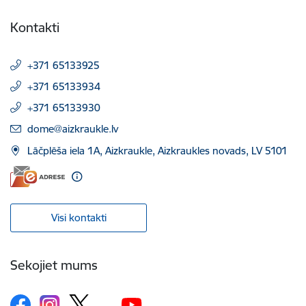
Kontakti
+371 65133925
+371 65133934
+371 65133930
E-pasts:
dome@aizkraukle.lv
Lāčplēša iela 1A, Aizkraukle, Aizkraukles novads, LV 5101
Visi kontakti
Sekojiet mums