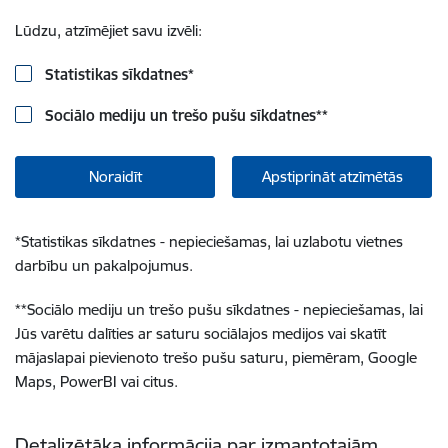
Lūdzu, atzīmējiet savu izvēli:
Statistikas sīkdatnes
*
Sociālo mediju un trešo pušu sīkdatnes
**
Noraidīt
Apstiprināt atzīmētās
*
Statistikas sīkdatnes - nepieciešamas, lai uzlabotu vietnes
darbību un pakalpojumus.
**
Sociālo mediju un trešo pušu sīkdatnes - nepieciešamas, lai
Jūs varētu dalīties ar saturu sociālajos medijos vai skatīt
mājaslapai pievienoto trešo pušu saturu, piemēram, Google
Maps, PowerBI vai citus.
Detalizētāka informācija par izmantotajām