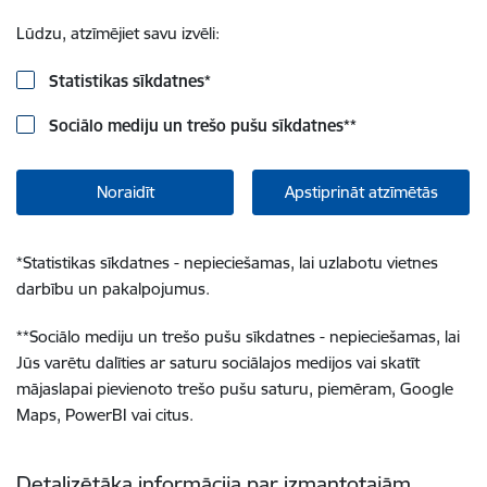
Lūdzu, atzīmējiet savu izvēli:
Statistikas sīkdatnes
*
Sociālo mediju un trešo pušu sīkdatnes
**
Noraidīt
Apstiprināt atzīmētās
*
Statistikas sīkdatnes - nepieciešamas, lai uzlabotu vietnes
darbību un pakalpojumus.
**
Sociālo mediju un trešo pušu sīkdatnes - nepieciešamas, lai
Jūs varētu dalīties ar saturu sociālajos medijos vai skatīt
mājaslapai pievienoto trešo pušu saturu, piemēram, Google
Maps, PowerBI vai citus.
Detalizētāka informācija par izmantotajām