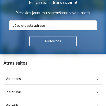
Esi pirmais, kurš uzzina!
Piesakies jaunumu saņemšanai savā e-pastā.
Kājene
Ātrās saites
Vakances
Iepirkumi
Projekti