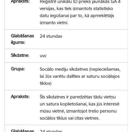
Reģistrē unikālu ID priekš jaunākās GA 4
versijas, kas tiek izmantots statistisko
datu iegūšanai par to, kā apmeklētājs
izmanto vietni.
24 stundas
uvc
Sociālo mediju sīkdatnes (nepieciešamas,
lai Jūs varētu dalīties ar saturu sociālajos
tīklos)
Šīs sīkdatnes ir paredzētas tādu vietņu
un satura koplietošanai, kas jūs interesē
mūsu vietnē, izmantojot trešo personu
sociālos tīklus vai citas vietnes.
24 stundas