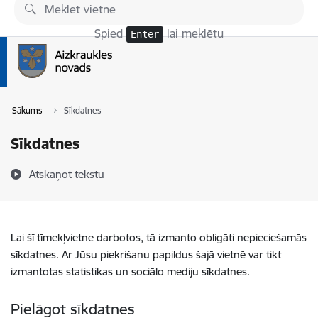
Pāriet uz lapas saturu
Spied
lai meklētu
Enter
Sākums
Sīkdatnes
Sīkdatnes
Atskaņot tekstu
Lai šī tīmekļvietne darbotos, tā izmanto obligāti nepieciešamās
sīkdatnes. Ar Jūsu piekrišanu papildus šajā vietnē var tikt
izmantotas statistikas un sociālo mediju sīkdatnes.
Pielāgot sīkdatnes