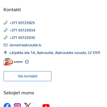
Kontakti
+371 65133925
+371 65133934
+371 65133930
E-pasts:
dome@aizkraukle.lv
Lāčplēša iela 1A, Aizkraukle, Aizkraukles novads, LV 5101
Visi kontakti
Sekojiet mums