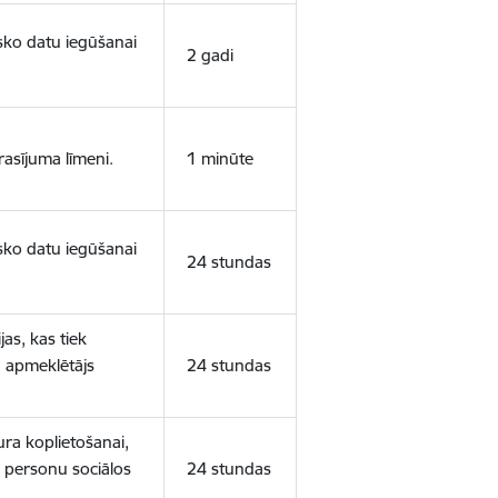
isko datu iegūšanai
2 gadi
rasījuma līmeni.
1 minūte
isko datu iegūšanai
24 stundas
as, kas tiek
ā apmeklētājs
24 stundas
ura koplietošanai,
o personu sociālos
24 stundas