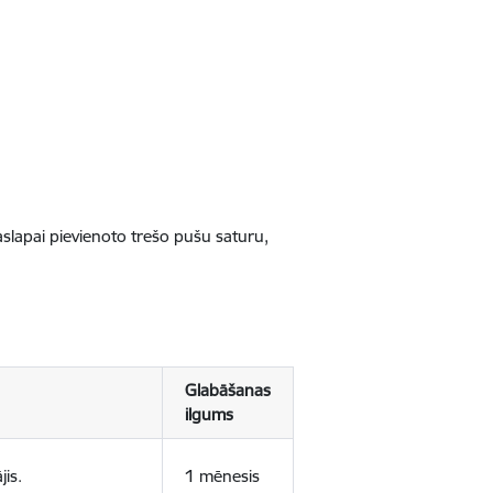
jaslapai pievienoto trešo pušu saturu,
Glabāšanas
ilgums
jis.
1 mēnesis