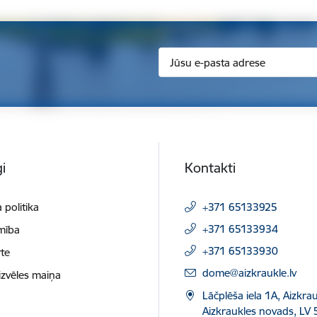
i
Kontakti
 politika
+371 65133925
+371 65133934
mība
+371 65133930
te
E-pasts:
dome@aizkraukle.lv
izvēles maiņa
Lāčplēša iela 1A, Aizkrau
Aizkraukles novads, LV 