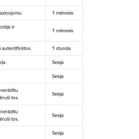
 paziņojumu.
1 mēnesis
otājs ir
1 mēnesis
 autentificētos.
1 stunda
kļa.
Sesija
Sesija
 nerādītu
Sesija
ēruši tos.
 nerādītu
Sesija
ēruši tos.
Sesija