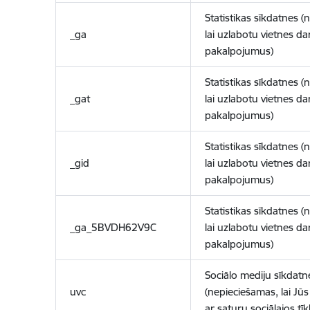
Statistikas sīkdatnes (
_ga
lai uzlabotu vietnes d
pakalpojumus)
Statistikas sīkdatnes (
_gat
lai uzlabotu vietnes d
pakalpojumus)
Statistikas sīkdatnes (
_gid
lai uzlabotu vietnes d
pakalpojumus)
Statistikas sīkdatnes (
_ga_5BVDH62V9C
lai uzlabotu vietnes d
pakalpojumus)
Sociālo mediju sīkdatn
uvc
(nepieciešamas, lai Jūs 
ar saturu sociālajos tīk