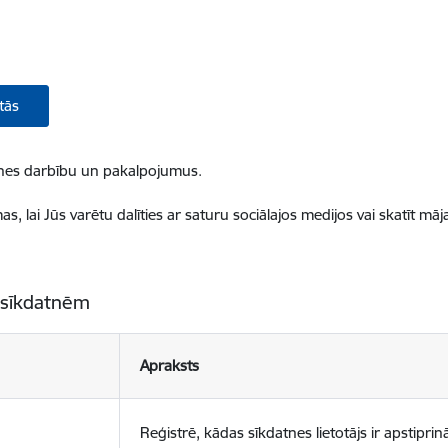
tās
ietnes darbību un pakalpojumus.
, lai Jūs varētu dalīties ar saturu sociālajos medijos vai skatīt mā
 sīkdatnēm
Apraksts
Reģistrē, kādas sīkdatnes lietotājs ir apstiprinā