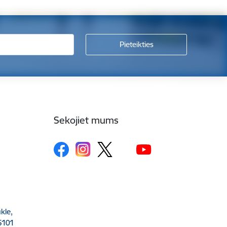
Sekojiet mums
kle,
5101