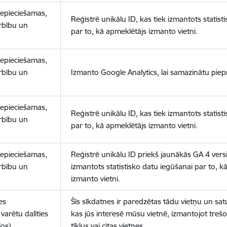
nepieciešamas,
Reģistrē unikālu ID, kas tiek izmantots statist
arbību un
par to, kā apmeklētājs izmanto vietni.
nepieciešamas,
arbību un
Izmanto Google Analytics, lai samazinātu piep
nepieciešamas,
Reģistrē unikālu ID, kas tiek izmantots statist
arbību un
par to, kā apmeklētājs izmanto vietni.
nepieciešamas,
Reģistrē unikālu ID priekš jaunākās GA 4 versij
arbību un
izmantots statistisko datu iegūšanai par to, k
izmanto vietni.
es
Šīs sīkdatnes ir paredzētas tādu vietņu un sat
varētu dalīties
kas jūs interesē mūsu vietnē, izmantojot treš
los)
tīklus vai citas vietnes.