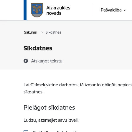
Pāriet uz lapas saturu
Pašvaldība
Sākums
Sīkdatnes
Sīkdatnes
Atskaņot tekstu
Lai šī tīmekļvietne darbotos, tā izmanto obligāti nepiec
sīkdatnes.
Pielāgot sīkdatnes
Lūdzu, atzīmējiet savu izvēli: