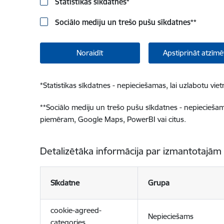
Statistikas sīkdatnes
*
Sociālo mediju un trešo pušu sīkdatnes
**
Noraidīt
Apstiprināt atzīmē
*
Statistikas sīkdatnes - nepieciešamas, lai uzlabotu v
**
Sociālo mediju un trešo pušu sīkdatnes - nepieciešamas
piemēram, Google Maps, PowerBI vai citus.
Detalizētāka informācija par izmantotajām
Sīkdatne
Grupa
cookie-agreed-
Nepieciešams
categories