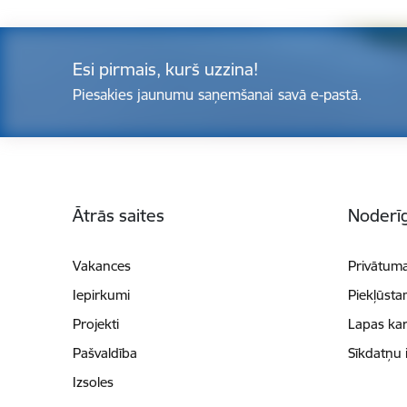
Esi pirmais, kurš uzzina!
Piesakies jaunumu saņemšanai savā e-pastā.
Kājene
Ātrās saites
Noderīg
Vakances
Privātuma
Iepirkumi
Piekļūsta
Projekti
Lapas kar
Pašvaldība
Sīkdatņu 
Izsoles