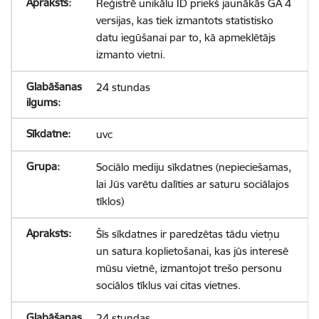
Reģistrē unikālu ID priekš jaunākās GA 4
versijas, kas tiek izmantots statistisko
datu iegūšanai par to, kā apmeklētājs
izmanto vietni.
24 stundas
uvc
Sociālo mediju sīkdatnes (nepieciešamas,
lai Jūs varētu dalīties ar saturu sociālajos
tīklos)
Šīs sīkdatnes ir paredzētas tādu vietņu
un satura koplietošanai, kas jūs interesē
mūsu vietnē, izmantojot trešo personu
sociālos tīklus vai citas vietnes.
24 stundas