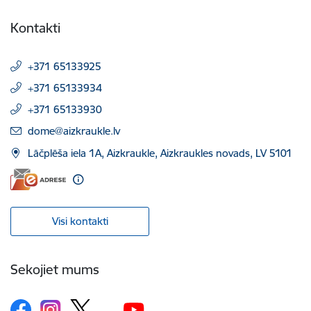
Kontakti
+371 65133925
+371 65133934
+371 65133930
E-pasts:
dome@aizkraukle.lv
Lāčplēša iela 1A, Aizkraukle, Aizkraukles novads, LV 5101
Visi kontakti
Sekojiet mums