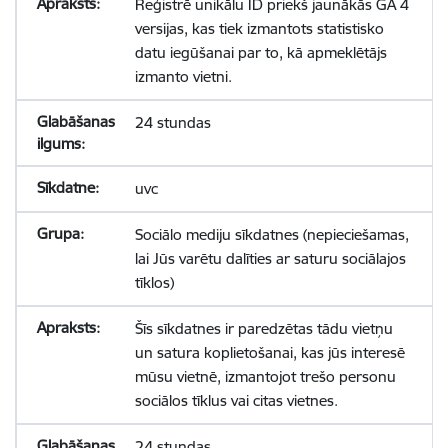
Reģistrē unikālu ID priekš jaunākās GA 4
versijas, kas tiek izmantots statistisko
datu iegūšanai par to, kā apmeklētājs
izmanto vietni.
24 stundas
uvc
Sociālo mediju sīkdatnes (nepieciešamas,
lai Jūs varētu dalīties ar saturu sociālajos
tīklos)
Šīs sīkdatnes ir paredzētas tādu vietņu
un satura koplietošanai, kas jūs interesē
mūsu vietnē, izmantojot trešo personu
sociālos tīklus vai citas vietnes.
24 stundas