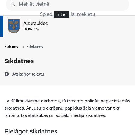
Pāriet uz lapas saturu
Spied
lai meklētu
Enter
Sākums
Sīkdatnes
Sīkdatnes
Atskaņot tekstu
Lai šī tīmekļvietne darbotos, tā izmanto obligāti nepieciešamās
sīkdatnes. Ar Jūsu piekrišanu papildus šajā vietnē var tikt
izmantotas statistikas un sociālo mediju sīkdatnes.
Pielāgot sīkdatnes