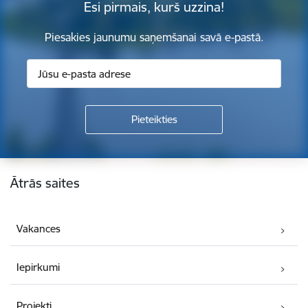
Esi pirmais, kurš uzzina!
Piesakies jaunumu saņemšanai savā e-pastā.
Kājene
Ātrās saites
Vakances
Iepirkumi
Projekti