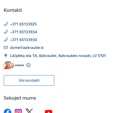
Kontakti
+371 65133925
+371 65133934
+371 65133930
E-pasts:
dome@aizkraukle.lv
Lāčplēša iela 1A, Aizkraukle, Aizkraukles novads, LV 5101
Visi kontakti
Sekojiet mums