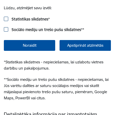
Lūdzu, atzīmējiet savu izvēli:
Statistikas sīkdatnes
*
Sociālo mediju un trešo pušu sīkdatnes
**
Noraidīt
Apstiprināt atzīmētās
*
Statistikas sīkdatnes - nepieciešamas, lai uzlabotu vietnes
darbību un pakalpojumus.
**
Sociālo mediju un trešo pušu sīkdatnes - nepieciešamas, lai
Jūs varētu dalīties ar saturu sociālajos medijos vai skatīt
mājaslapai pievienoto trešo pušu saturu, piemēram, Google
Maps, PowerBI vai citus.
Detalizētāka informācija par izmantotajām