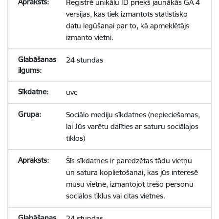
Reģistrē unikālu ID priekš jaunākās GA 4
versijas, kas tiek izmantots statistisko
datu iegūšanai par to, kā apmeklētājs
izmanto vietni.
24 stundas
uvc
Sociālo mediju sīkdatnes (nepieciešamas,
lai Jūs varētu dalīties ar saturu sociālajos
tīklos)
Šīs sīkdatnes ir paredzētas tādu vietņu
un satura koplietošanai, kas jūs interesē
mūsu vietnē, izmantojot trešo personu
sociālos tīklus vai citas vietnes.
24 stundas