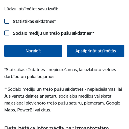
Lūdzu, atzīmējiet savu izvēli:
Statistikas sīkdatnes
*
Sociālo mediju un trešo pušu sīkdatnes
**
Noraidīt
Apstiprināt atzīmētās
*
Statistikas sīkdatnes - nepieciešamas, lai uzlabotu vietnes
darbību un pakalpojumus.
**
Sociālo mediju un trešo pušu sīkdatnes - nepieciešamas, lai
Jūs varētu dalīties ar saturu sociālajos medijos vai skatīt
mājaslapai pievienoto trešo pušu saturu, piemēram, Google
Maps, PowerBI vai citus.
Detalizētāka informācija par izmantotajām