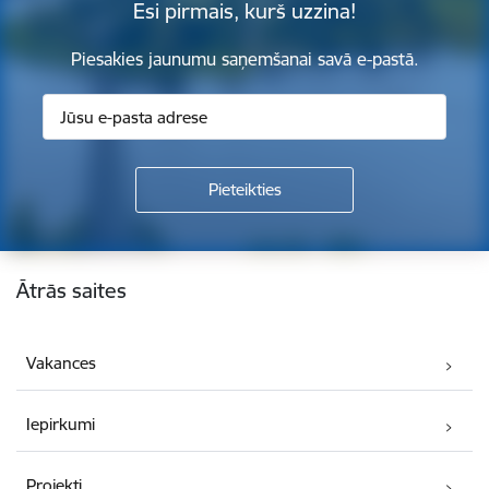
Esi pirmais, kurš uzzina!
Piesakies jaunumu saņemšanai savā e-pastā.
Kājene
Ātrās saites
Vakances
Iepirkumi
Projekti