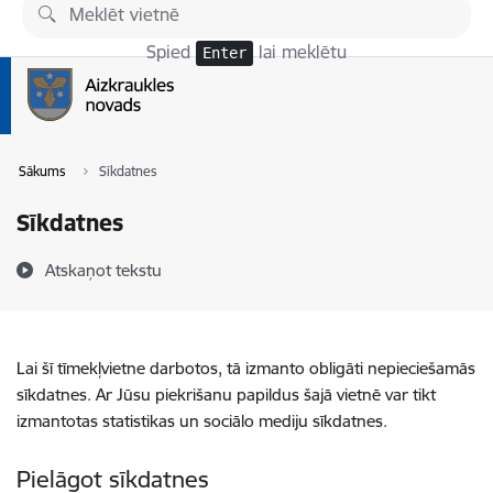
Pāriet uz lapas saturu
Spied
lai meklētu
Enter
Sākums
Sīkdatnes
Sīkdatnes
Atskaņot tekstu
Lai šī tīmekļvietne darbotos, tā izmanto obligāti nepieciešamās
sīkdatnes. Ar Jūsu piekrišanu papildus šajā vietnē var tikt
izmantotas statistikas un sociālo mediju sīkdatnes.
Pielāgot sīkdatnes