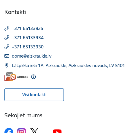
Kontakti
+371 65133925
+371 65133934
+371 65133930
E-pasts:
dome@aizkraukle.lv
Lāčplēša iela 1A, Aizkraukle, Aizkraukles novads, LV 5101
Visi kontakti
Sekojiet mums