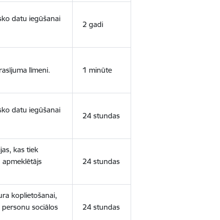
isko datu iegūšanai
2 gadi
rasījuma līmeni.
1 minūte
isko datu iegūšanai
24 stundas
as, kas tiek
ā apmeklētājs
24 stundas
ura koplietošanai,
o personu sociālos
24 stundas