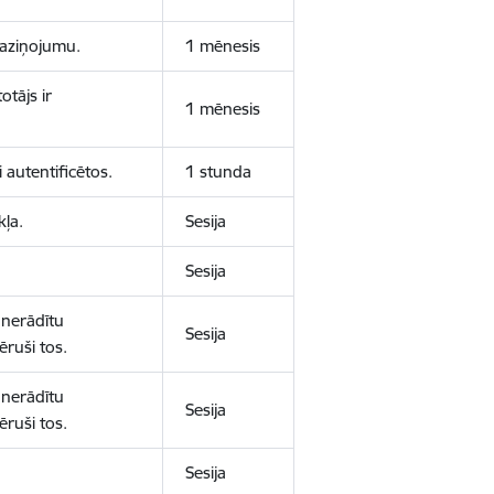
 paziņojumu.
1 mēnesis
otājs ir
1 mēnesis
 autentificētos.
1 stunda
kļa.
Sesija
Sesija
 nerādītu
Sesija
ēruši tos.
 nerādītu
Sesija
ēruši tos.
Sesija