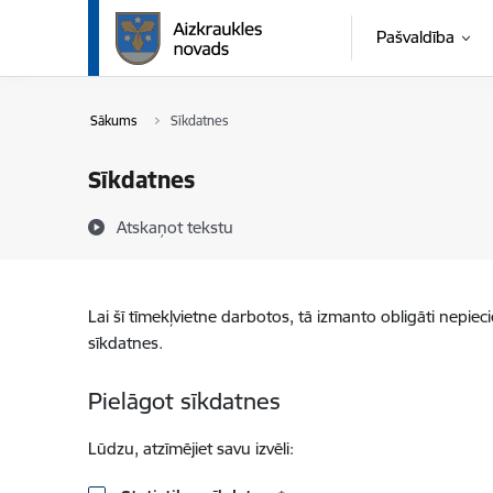
Pāriet uz lapas saturu
Pašvaldība
Sākums
Sīkdatnes
Sīkdatnes
Atskaņot tekstu
Lai šī tīmekļvietne darbotos, tā izmanto obligāti nepiec
sīkdatnes.
Pielāgot sīkdatnes
Lūdzu, atzīmējiet savu izvēli: