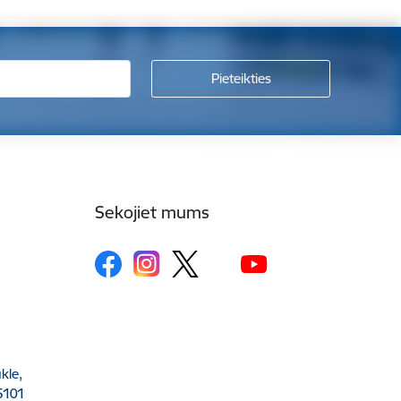
Sekojiet mums
kle,
5101