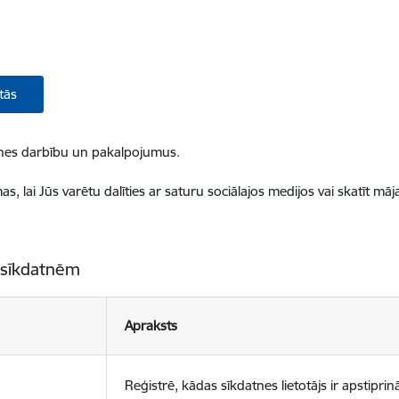
tās
ietnes darbību un pakalpojumus.
, lai Jūs varētu dalīties ar saturu sociālajos medijos vai skatīt mā
 sīkdatnēm
Apraksts
Reģistrē, kādas sīkdatnes lietotājs ir apstiprinā