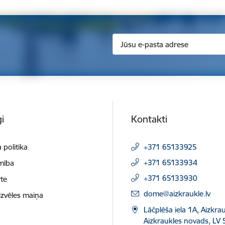
i
Kontakti
 politika
+371 65133925
+371 65133934
mība
+371 65133930
te
E-pasts:
dome@aizkraukle.lv
izvēles maiņa
Lāčplēša iela 1A, Aizkrau
Aizkraukles novads, LV 