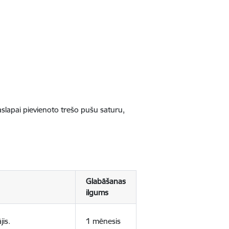
jaslapai pievienoto trešo pušu saturu,
Glabāšanas
ilgums
jis.
1 mēnesis