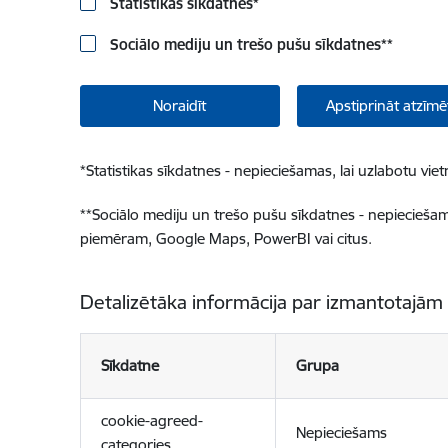
Statistikas sīkdatnes
*
Sociālo mediju un trešo pušu sīkdatnes
**
Noraidīt
Apstiprināt atzīmē
*
Statistikas sīkdatnes - nepieciešamas, lai uzlabotu v
**
Sociālo mediju un trešo pušu sīkdatnes - nepieciešamas
piemēram, Google Maps, PowerBI vai citus.
Detalizētāka informācija par izmantotajām
Sīkdatne
Grupa
cookie-agreed-
Nepieciešams
categories