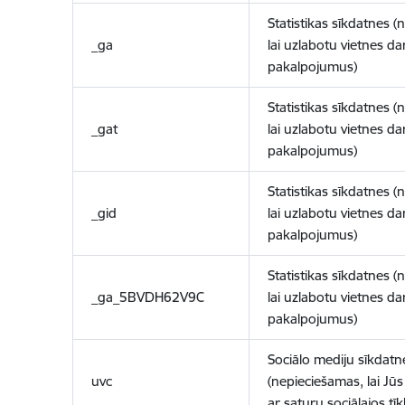
Statistikas sīkdatnes (
_ga
lai uzlabotu vietnes d
pakalpojumus)
Statistikas sīkdatnes (
_gat
lai uzlabotu vietnes d
pakalpojumus)
Statistikas sīkdatnes (
_gid
lai uzlabotu vietnes d
pakalpojumus)
Statistikas sīkdatnes (
_ga_5BVDH62V9C
lai uzlabotu vietnes d
pakalpojumus)
Sociālo mediju sīkdatn
uvc
(nepieciešamas, lai Jūs 
ar saturu sociālajos tīk