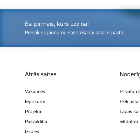
Esi pirmais, kurš uzzina!
Piesakies jaunumu saņemšanai savā e-pastā.
Kājene
Ātrās saites
Noderīg
Vakances
Privātuma
Iepirkumi
Piekļūsta
Projekti
Lapas kar
Pašvaldība
Sīkdatņu 
Izsoles