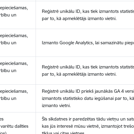
nepieciešamas,
Reģistrē unikālu ID, kas tiek izmantots statist
arbību un
par to, kā apmeklētājs izmanto vietni.
nepieciešamas,
arbību un
Izmanto Google Analytics, lai samazinātu piep
nepieciešamas,
Reģistrē unikālu ID, kas tiek izmantots statist
arbību un
par to, kā apmeklētājs izmanto vietni.
nepieciešamas,
Reģistrē unikālu ID priekš jaunākās GA 4 versij
arbību un
izmantots statistisko datu iegūšanai par to, k
izmanto vietni.
es
Šīs sīkdatnes ir paredzētas tādu vietņu un sat
varētu dalīties
kas jūs interesē mūsu vietnē, izmantojot treš
los)
tīklus vai citas vietnes.