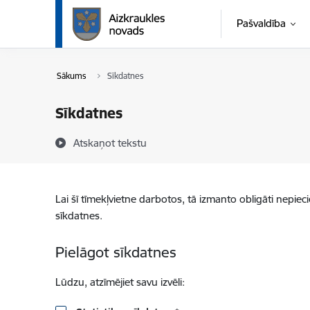
Pāriet uz lapas saturu
Pašvaldība
Sākums
Sīkdatnes
Sīkdatnes
Atskaņot tekstu
Lai šī tīmekļvietne darbotos, tā izmanto obligāti nepiec
sīkdatnes.
Pielāgot sīkdatnes
Lūdzu, atzīmējiet savu izvēli: