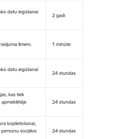
isko datu iegūšanai
2 gadi
rasījuma līmeni.
1 minūte
isko datu iegūšanai
24 stundas
as, kas tiek
ā apmeklētājs
24 stundas
ura koplietošanai,
o personu sociālos
24 stundas