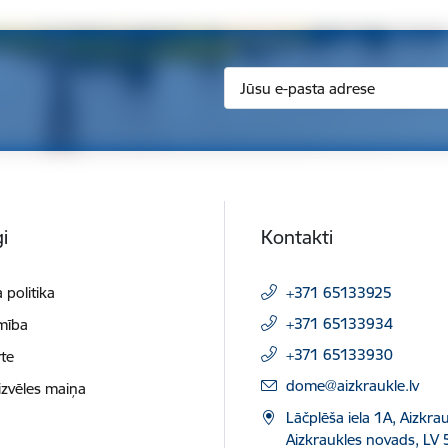
i
Kontakti
 politika
+371 65133925
+371 65133934
mība
+371 65133930
te
E-pasts:
dome@aizkraukle.lv
izvēles maiņa
Lāčplēša iela 1A, Aizkrau
Aizkraukles novads, LV 