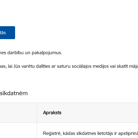
tās
ietnes darbību un pakalpojumus.
, lai Jūs varētu dalīties ar saturu sociālajos medijos vai skatīt mā
 sīkdatnēm
Apraksts
Reģistrē, kādas sīkdatnes lietotājs ir apstiprinā