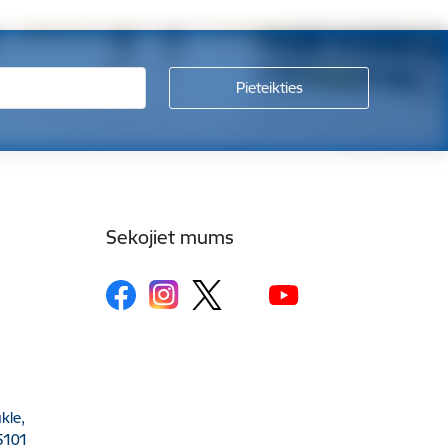
Sekojiet mums
kle,
5101