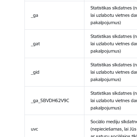
Statistikas sīkdatnes (
_ga
lai uzlabotu vietnes d
pakalpojumus)
Statistikas sīkdatnes (
_gat
lai uzlabotu vietnes d
pakalpojumus)
Statistikas sīkdatnes (
_gid
lai uzlabotu vietnes d
pakalpojumus)
Statistikas sīkdatnes (
_ga_5BVDH62V9C
lai uzlabotu vietnes d
pakalpojumus)
Sociālo mediju sīkdatn
uvc
(nepieciešamas, lai Jūs 
ar saturu sociālajos tīk