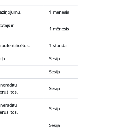
 paziņojumu.
1 mēnesis
otājs ir
1 mēnesis
 autentificētos.
1 stunda
kļa.
Sesija
Sesija
 nerādītu
Sesija
ēruši tos.
 nerādītu
Sesija
ēruši tos.
Sesija