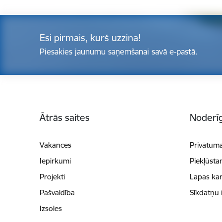
Esi pirmais, kurš uzzina!
Piesakies jaunumu saņemšanai savā e-pastā.
Kājene
Ātrās saites
Noderīg
Vakances
Privātuma
Iepirkumi
Piekļūsta
Projekti
Lapas kar
Pašvaldība
Sīkdatņu 
Izsoles