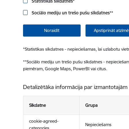
Statistikas sīkdatnes
*
Sociālo mediju un trešo pušu sīkdatnes
**
Noraidīt
Apstiprināt atzīmē
*
Statistikas sīkdatnes - nepieciešamas, lai uzlabotu v
**
Sociālo mediju un trešo pušu sīkdatnes - nepieciešamas
piemēram, Google Maps, PowerBI vai citus.
Detalizētāka informācija par izmantotajām
Sīkdatne
Grupa
cookie-agreed-
Nepieciešams
categories