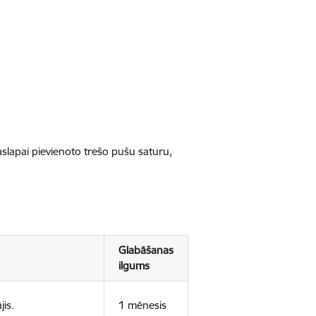
jaslapai pievienoto trešo pušu saturu,
Glabāšanas
ilgums
jis.
1 mēnesis