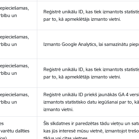
nepieciešamas,
Reģistrē unikālu ID, kas tiek izmantots statist
arbību un
par to, kā apmeklētājs izmanto vietni.
nepieciešamas,
arbību un
Izmanto Google Analytics, lai samazinātu piep
nepieciešamas,
Reģistrē unikālu ID, kas tiek izmantots statist
arbību un
par to, kā apmeklētājs izmanto vietni.
nepieciešamas,
Reģistrē unikālu ID priekš jaunākās GA 4 versij
arbību un
izmantots statistisko datu iegūšanai par to, k
izmanto vietni.
es
Šīs sīkdatnes ir paredzētas tādu vietņu un sat
varētu dalīties
kas jūs interesē mūsu vietnē, izmantojot treš
los)
tīklus vai citas vietnes.