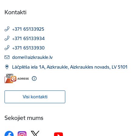
Kontakti
+371 65133925
+371 65133934
+371 65133930
E-pasts:
dome@aizkraukle.lv
Lāčplēša iela 1A, Aizkraukle, Aizkraukles novads, LV 5101
Visi kontakti
Sekojiet mums