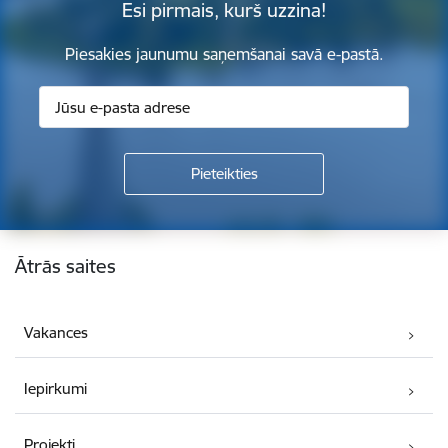
Esi pirmais, kurš uzzina!
Piesakies jaunumu saņemšanai savā e-pastā.
Kājene
Ātrās saites
Vakances
Iepirkumi
Projekti