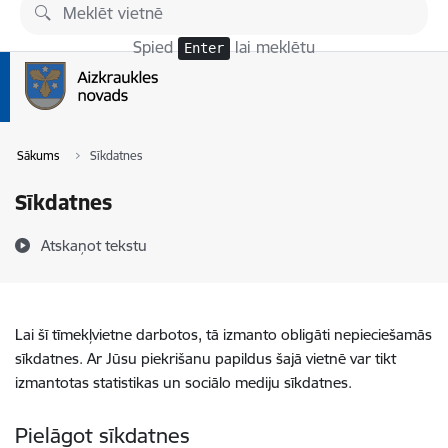
Pāriet uz lapas saturu
Spied
lai meklētu
Enter
Sākums
Sīkdatnes
Sīkdatnes
Atskaņot tekstu
Lai šī tīmekļvietne darbotos, tā izmanto obligāti nepieciešamās
sīkdatnes. Ar Jūsu piekrišanu papildus šajā vietnē var tikt
izmantotas statistikas un sociālo mediju sīkdatnes.
Pielāgot sīkdatnes