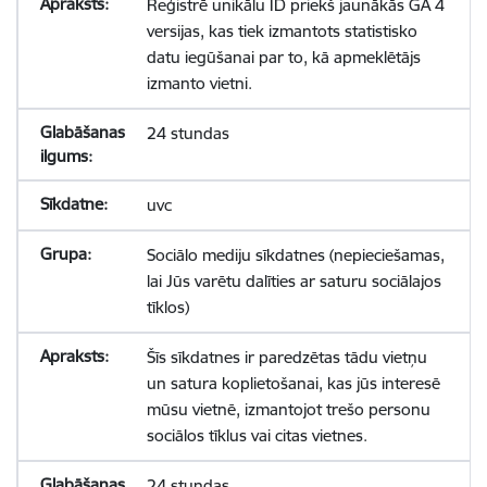
Reģistrē unikālu ID priekš jaunākās GA 4
versijas, kas tiek izmantots statistisko
datu iegūšanai par to, kā apmeklētājs
izmanto vietni.
24 stundas
uvc
Sociālo mediju sīkdatnes (nepieciešamas,
lai Jūs varētu dalīties ar saturu sociālajos
tīklos)
Šīs sīkdatnes ir paredzētas tādu vietņu
un satura koplietošanai, kas jūs interesē
mūsu vietnē, izmantojot trešo personu
sociālos tīklus vai citas vietnes.
24 stundas