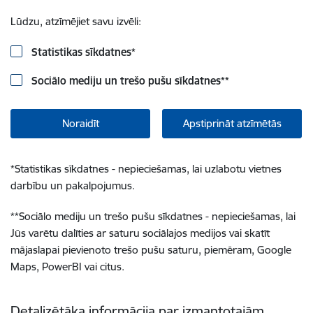
Lūdzu, atzīmējiet savu izvēli:
Statistikas sīkdatnes
*
Sociālo mediju un trešo pušu sīkdatnes
**
Noraidīt
Apstiprināt atzīmētās
*
Statistikas sīkdatnes - nepieciešamas, lai uzlabotu vietnes
darbību un pakalpojumus.
**
Sociālo mediju un trešo pušu sīkdatnes - nepieciešamas, lai
Jūs varētu dalīties ar saturu sociālajos medijos vai skatīt
mājaslapai pievienoto trešo pušu saturu, piemēram, Google
Maps, PowerBI vai citus.
Detalizētāka informācija par izmantotajām