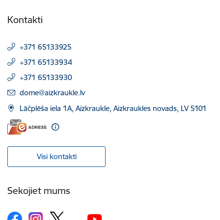
Kontakti
+371 65133925
+371 65133934
+371 65133930
E-pasts:
dome@aizkraukle.lv
Lāčplēša iela 1A, Aizkraukle, Aizkraukles novads, LV 5101
Visi kontakti
Sekojiet mums