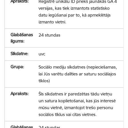
Reģistrē unikālu ID priekš jaunākās GA 4
versijas, kas tiek izmantots statistisko
datu iegūšanai par to, kā apmeklētājs
izmanto vietni.
24 stundas
uvc
Sociālo mediju sīkdatnes (nepieciešamas,
lai Jūs varētu dalīties ar saturu sociālajos
tīklos)
Šīs sīkdatnes ir paredzētas tādu vietņu
un satura koplietošanai, kas jūs interesē
mūsu vietnē, izmantojot trešo personu
sociālos tīklus vai citas vietnes.
24 stundas