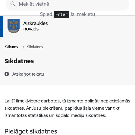
Pāriet uz lapas saturu
Spied
lai meklētu
Enter
Sākums
Sīkdatnes
Sīkdatnes
Atskaņot tekstu
Lai šī tīmekļvietne darbotos, tā izmanto obligāti nepieciešamās
sīkdatnes. Ar Jūsu piekrišanu papildus šajā vietnē var tikt
izmantotas statistikas un sociālo mediju sīkdatnes.
Pielāgot sīkdatnes