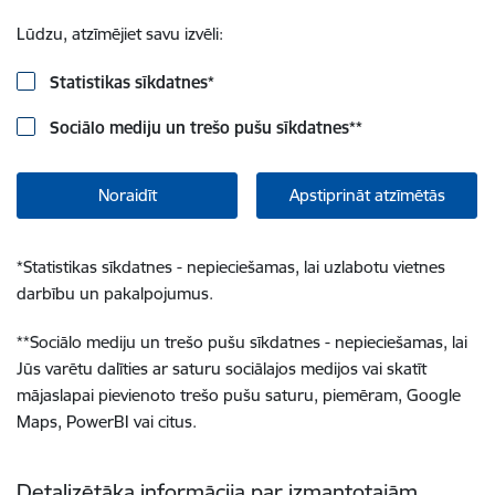
Lūdzu, atzīmējiet savu izvēli:
Statistikas sīkdatnes
*
Sociālo mediju un trešo pušu sīkdatnes
**
Noraidīt
Apstiprināt atzīmētās
*
Statistikas sīkdatnes - nepieciešamas, lai uzlabotu vietnes
darbību un pakalpojumus.
**
Sociālo mediju un trešo pušu sīkdatnes - nepieciešamas, lai
Jūs varētu dalīties ar saturu sociālajos medijos vai skatīt
mājaslapai pievienoto trešo pušu saturu, piemēram, Google
Maps, PowerBI vai citus.
Detalizētāka informācija par izmantotajām