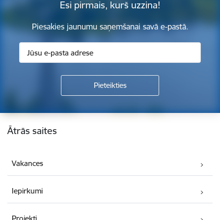
Esi pirmais, kurš uzzina!
Piesakies jaunumu saņemšanai savā e-pastā.
Kājene
Ātrās saites
Vakances
Iepirkumi
Projekti