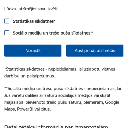
Lūdzu, atzīmējiet savu izvēli:
Statistikas sīkdatnes
*
Sociālo mediju un trešo pušu sīkdatnes
**
Noraidīt
Apstiprināt atzīmētās
*
Statistikas sīkdatnes - nepieciešamas, lai uzlabotu vietnes
darbību un pakalpojumus.
**
Sociālo mediju un trešo pušu sīkdatnes - nepieciešamas, lai
Jūs varētu dalīties ar saturu sociālajos medijos vai skatīt
mājaslapai pievienoto trešo pušu saturu, piemēram, Google
Maps, PowerBI vai citus.
Detalizētāka informācija par izmantotajām