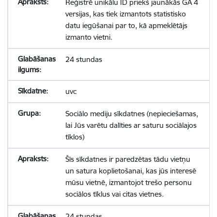
Reģistrē unikālu ID priekš jaunākās GA 4
versijas, kas tiek izmantots statistisko
datu iegūšanai par to, kā apmeklētājs
izmanto vietni.
24 stundas
uvc
Sociālo mediju sīkdatnes (nepieciešamas,
lai Jūs varētu dalīties ar saturu sociālajos
tīklos)
Šīs sīkdatnes ir paredzētas tādu vietņu
un satura koplietošanai, kas jūs interesē
mūsu vietnē, izmantojot trešo personu
sociālos tīklus vai citas vietnes.
24 stundas