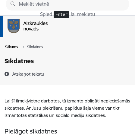
Pāriet uz lapas saturu
Spied
lai meklētu
Enter
Sākums
Sīkdatnes
Sīkdatnes
Atskaņot tekstu
Lai šī tīmekļvietne darbotos, tā izmanto obligāti nepieciešamās
sīkdatnes. Ar Jūsu piekrišanu papildus šajā vietnē var tikt
izmantotas statistikas un sociālo mediju sīkdatnes.
Pielāgot sīkdatnes