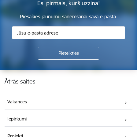
Esi pirmais, kurš uzzina!
Piesakies jaunumu saņemšanai savā e-pastā.
Kājene
Ātrās saites
Vakances
Iepirkumi
Projekti