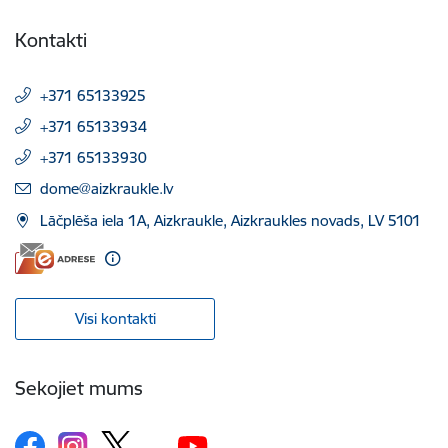
Kontakti
+371 65133925
+371 65133934
+371 65133930
E-pasts:
dome@aizkraukle.lv
Lāčplēša iela 1A, Aizkraukle, Aizkraukles novads, LV 5101
Visi kontakti
Sekojiet mums