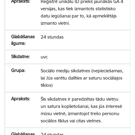
Reģistrē unikālu ID priekš jaunākās GA 4
versijas, kas tiek izmantots statistisko
datu iegūšanai par to, kā apmeklētājs
izmanto vietni.
24 stundas
uvc
Sociālo mediju sīkdatnes (nepieciešamas,
lai Jūs varētu dalīties ar saturu sociālajos
tīklos)
Šīs sīkdatnes ir paredzētas tādu vietņu
un satura koplietošanai, kas jūs interesē
mūsu vietnē, izmantojot trešo personu
sociālos tīklus vai citas vietnes.
24 stundas