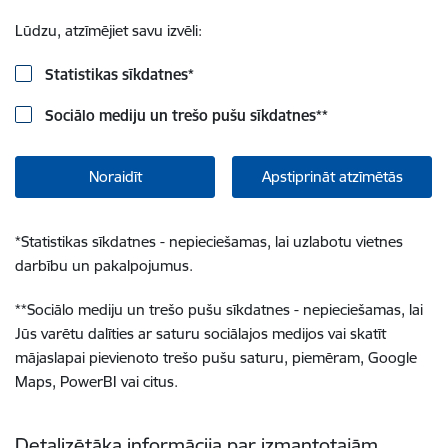
Lūdzu, atzīmējiet savu izvēli:
Statistikas sīkdatnes
*
Sociālo mediju un trešo pušu sīkdatnes
**
Noraidīt
Apstiprināt atzīmētās
*
Statistikas sīkdatnes - nepieciešamas, lai uzlabotu vietnes
darbību un pakalpojumus.
**
Sociālo mediju un trešo pušu sīkdatnes - nepieciešamas, lai
Jūs varētu dalīties ar saturu sociālajos medijos vai skatīt
mājaslapai pievienoto trešo pušu saturu, piemēram, Google
Maps, PowerBI vai citus.
Detalizētāka informācija par izmantotajām