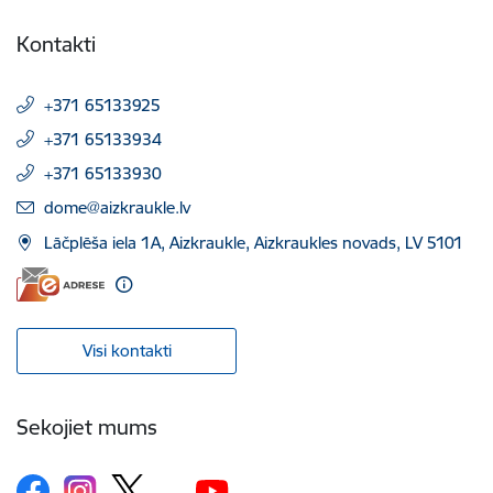
Kontakti
+371 65133925
+371 65133934
+371 65133930
E-pasts:
dome@aizkraukle.lv
Lāčplēša iela 1A, Aizkraukle, Aizkraukles novads, LV 5101
Visi kontakti
Sekojiet mums