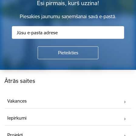
Esi pirmais, kurš uzzina!
Piesakies jaunumu saņemšanai savā e-pastā.
Kājene
Ātrās saites
Vakances
Iepirkumi
Projekti