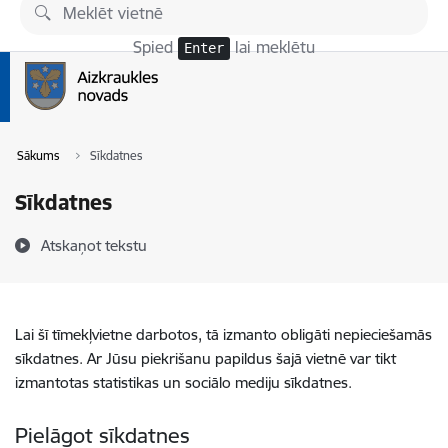
Pāriet uz lapas saturu
Spied
lai meklētu
Enter
Sākums
Sīkdatnes
Sīkdatnes
Atskaņot tekstu
Lai šī tīmekļvietne darbotos, tā izmanto obligāti nepieciešamās
sīkdatnes. Ar Jūsu piekrišanu papildus šajā vietnē var tikt
izmantotas statistikas un sociālo mediju sīkdatnes.
Pielāgot sīkdatnes