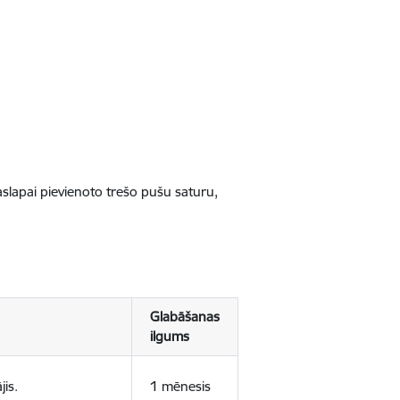
jaslapai pievienoto trešo pušu saturu,
Glabāšanas
ilgums
jis.
1 mēnesis