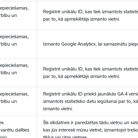
nepieciešamas,
Reģistrē unikālu ID, kas tiek izmantots statist
arbību un
par to, kā apmeklētājs izmanto vietni.
nepieciešamas,
arbību un
Izmanto Google Analytics, lai samazinātu piep
nepieciešamas,
Reģistrē unikālu ID, kas tiek izmantots statist
arbību un
par to, kā apmeklētājs izmanto vietni.
nepieciešamas,
Reģistrē unikālu ID priekš jaunākās GA 4 versij
arbību un
izmantots statistisko datu iegūšanai par to, k
izmanto vietni.
es
Šīs sīkdatnes ir paredzētas tādu vietņu un sat
varētu dalīties
kas jūs interesē mūsu vietnē, izmantojot treš
los)
tīklus vai citas vietnes.