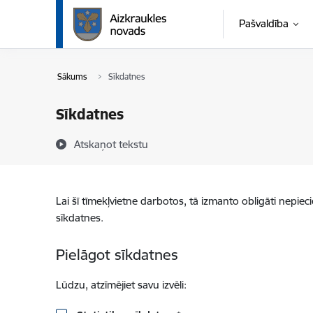
Pāriet uz lapas saturu
Pašvaldība
Sākums
Sīkdatnes
Sīkdatnes
Atskaņot tekstu
Lai šī tīmekļvietne darbotos, tā izmanto obligāti nepiec
sīkdatnes.
Pielāgot sīkdatnes
Lūdzu, atzīmējiet savu izvēli: