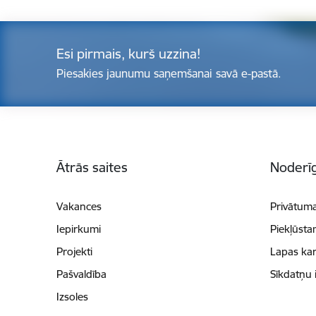
Esi pirmais, kurš uzzina!
Piesakies jaunumu saņemšanai savā e-pastā.
Kājene
Ātrās saites
Noderīg
Vakances
Privātuma
Iepirkumi
Piekļūsta
Projekti
Lapas kar
Pašvaldība
Sīkdatņu 
Izsoles