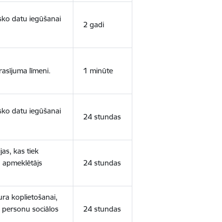
isko datu iegūšanai
2 gadi
rasījuma līmeni.
1 minūte
isko datu iegūšanai
24 stundas
as, kas tiek
ā apmeklētājs
24 stundas
ura koplietošanai,
o personu sociālos
24 stundas