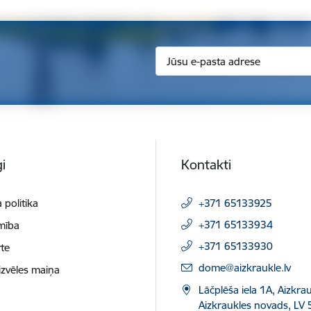
i
Kontakti
 politika
+371 65133925
+371 65133934
mība
+371 65133930
te
E-pasts:
dome@aizkraukle.lv
izvēles maiņa
Lāčplēša iela 1A, Aizkrau
Aizkraukles novads, LV 