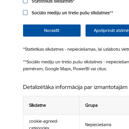
Statistikas sīkdatnes
*
Sociālo mediju un trešo pušu sīkdatnes
**
Noraidīt
Apstiprināt atzīmē
*
Statistikas sīkdatnes - nepieciešamas, lai uzlabotu v
**
Sociālo mediju un trešo pušu sīkdatnes - nepieciešamas
piemēram, Google Maps, PowerBI vai citus.
Detalizētāka informācija par izmantotajām
Sīkdatne
Grupa
cookie-agreed-
Nepieciešams
categories