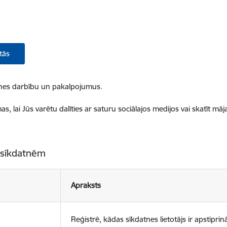
tās
ietnes darbību un pakalpojumus.
, lai Jūs varētu dalīties ar saturu sociālajos medijos vai skatīt mā
 sīkdatnēm
Apraksts
Reģistrē, kādas sīkdatnes lietotājs ir apstiprinā