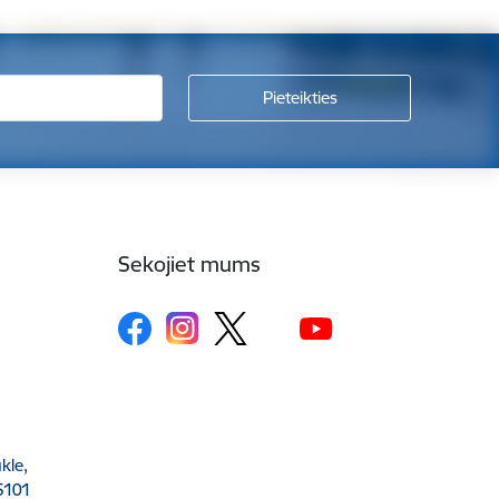
Sekojiet mums
kle,
5101