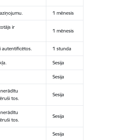
 paziņojumu.
1 mēnesis
otājs ir
1 mēnesis
 autentificētos.
1 stunda
kļa.
Sesija
Sesija
 nerādītu
Sesija
ēruši tos.
 nerādītu
Sesija
ēruši tos.
Sesija