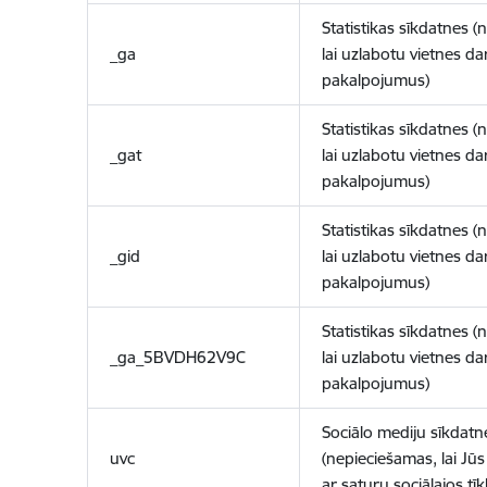
Statistikas sīkdatnes (
_ga
lai uzlabotu vietnes d
pakalpojumus)
Statistikas sīkdatnes (
_gat
lai uzlabotu vietnes d
pakalpojumus)
Statistikas sīkdatnes (
_gid
lai uzlabotu vietnes d
pakalpojumus)
Statistikas sīkdatnes (
_ga_5BVDH62V9C
lai uzlabotu vietnes d
pakalpojumus)
Sociālo mediju sīkdatn
uvc
(nepieciešamas, lai Jūs 
ar saturu sociālajos tīk