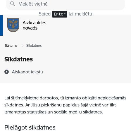
Pāriet uz lapas saturu
Spied
lai meklētu
Enter
Sākums
Sīkdatnes
Sīkdatnes
Atskaņot tekstu
Lai šī tīmekļvietne darbotos, tā izmanto obligāti nepieciešamās
sīkdatnes. Ar Jūsu piekrišanu papildus šajā vietnē var tikt
izmantotas statistikas un sociālo mediju sīkdatnes.
Pielāgot sīkdatnes