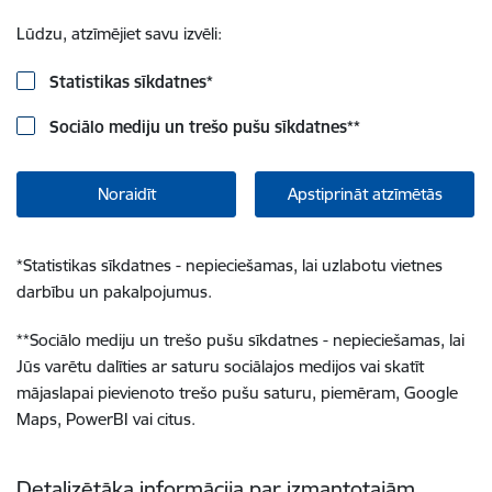
Lūdzu, atzīmējiet savu izvēli:
Statistikas sīkdatnes
*
Sociālo mediju un trešo pušu sīkdatnes
**
Noraidīt
Apstiprināt atzīmētās
*
Statistikas sīkdatnes - nepieciešamas, lai uzlabotu vietnes
darbību un pakalpojumus.
**
Sociālo mediju un trešo pušu sīkdatnes - nepieciešamas, lai
Jūs varētu dalīties ar saturu sociālajos medijos vai skatīt
mājaslapai pievienoto trešo pušu saturu, piemēram, Google
Maps, PowerBI vai citus.
Detalizētāka informācija par izmantotajām