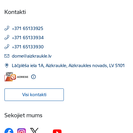
Kontakti
+371 65133925
+371 65133934
+371 65133930
E-pasts:
dome@aizkraukle.lv
Lāčplēša iela 1A, Aizkraukle, Aizkraukles novads, LV 5101
Visi kontakti
Sekojiet mums