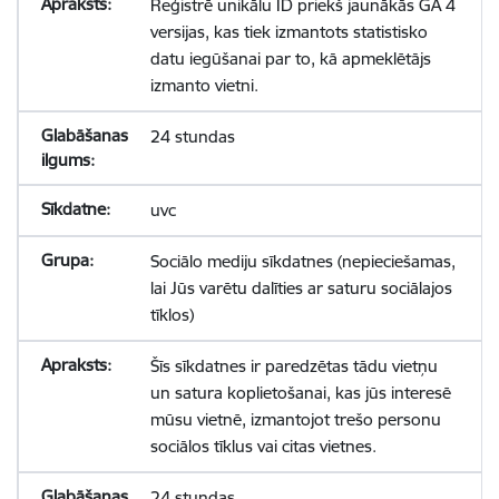
Reģistrē unikālu ID priekš jaunākās GA 4
versijas, kas tiek izmantots statistisko
datu iegūšanai par to, kā apmeklētājs
izmanto vietni.
24 stundas
uvc
Sociālo mediju sīkdatnes (nepieciešamas,
lai Jūs varētu dalīties ar saturu sociālajos
tīklos)
Šīs sīkdatnes ir paredzētas tādu vietņu
un satura koplietošanai, kas jūs interesē
mūsu vietnē, izmantojot trešo personu
sociālos tīklus vai citas vietnes.
24 stundas