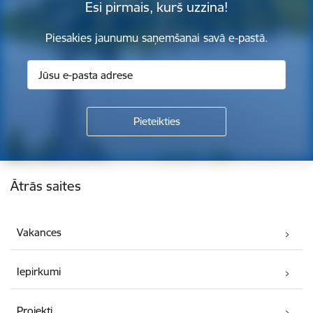
Esi pirmais, kurš uzzina!
Piesakies jaunumu saņemšanai savā e-pastā.
Kājene
Ātrās saites
Vakances
Iepirkumi
Projekti