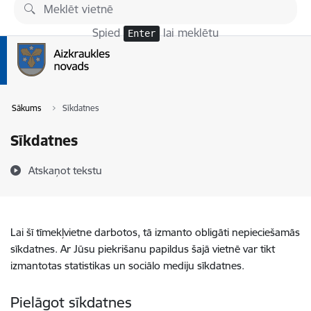
Pāriet uz lapas saturu
Spied
lai meklētu
Enter
Sākums
Sīkdatnes
Sīkdatnes
Atskaņot tekstu
Lai šī tīmekļvietne darbotos, tā izmanto obligāti nepieciešamās
sīkdatnes. Ar Jūsu piekrišanu papildus šajā vietnē var tikt
izmantotas statistikas un sociālo mediju sīkdatnes.
Pielāgot sīkdatnes