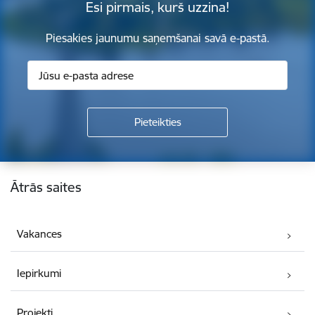
Esi pirmais, kurš uzzina!
Piesakies jaunumu saņemšanai savā e-pastā.
Kājene
Ātrās saites
Vakances
Iepirkumi
Projekti