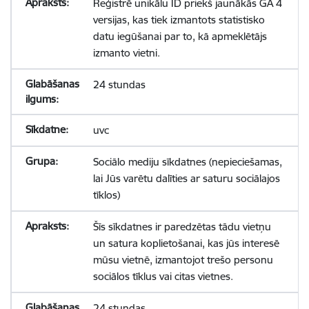
Reģistrē unikālu ID priekš jaunākās GA 4
versijas, kas tiek izmantots statistisko
datu iegūšanai par to, kā apmeklētājs
izmanto vietni.
24 stundas
uvc
Sociālo mediju sīkdatnes (nepieciešamas,
lai Jūs varētu dalīties ar saturu sociālajos
tīklos)
Šīs sīkdatnes ir paredzētas tādu vietņu
un satura koplietošanai, kas jūs interesē
mūsu vietnē, izmantojot trešo personu
sociālos tīklus vai citas vietnes.
24 stundas