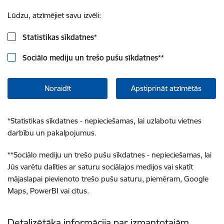
Lūdzu, atzīmējiet savu izvēli:
Statistikas sīkdatnes
*
Sociālo mediju un trešo pušu sīkdatnes
**
Noraidīt
Apstiprināt atzīmētās
*
Statistikas sīkdatnes - nepieciešamas, lai uzlabotu vietnes
darbību un pakalpojumus.
**
Sociālo mediju un trešo pušu sīkdatnes - nepieciešamas, lai
Jūs varētu dalīties ar saturu sociālajos medijos vai skatīt
mājaslapai pievienoto trešo pušu saturu, piemēram, Google
Maps, PowerBI vai citus.
Detalizētāka informācija par izmantotajām