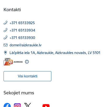
Kontakti
+371 65133925
+371 65133934
+371 65133930
E-pasts:
dome@aizkraukle.lv
Lāčplēša iela 1A, Aizkraukle, Aizkraukles novads, LV 5101
Visi kontakti
Sekojiet mums