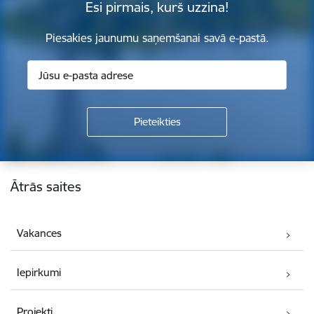
Esi pirmais, kurš uzzina!
Piesakies jaunumu saņemšanai savā e-pastā.
Kājene
Ātrās saites
Vakances
Iepirkumi
Projekti