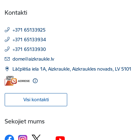
Kontakti
+371 65133925
+371 65133934
+371 65133930
E-pasts:
dome@aizkraukle.lv
Lāčplēša iela 1A, Aizkraukle, Aizkraukles novads, LV 5101
Visi kontakti
Sekojiet mums