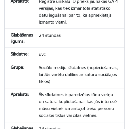
Reģistrē unikālu ID priekš jaunākās GA 4
versijas, kas tiek izmantots statistisko
datu iegūšanai par to, kā apmeklētājs
izmanto vietni.
24 stundas
uvc
Sociālo mediju sīkdatnes (nepieciešamas,
lai Jūs varētu dalīties ar saturu sociālajos
tīklos)
Šīs sīkdatnes ir paredzētas tādu vietņu
un satura koplietošanai, kas jūs interesē
mūsu vietnē, izmantojot trešo personu
sociālos tīklus vai citas vietnes.
24 stundas