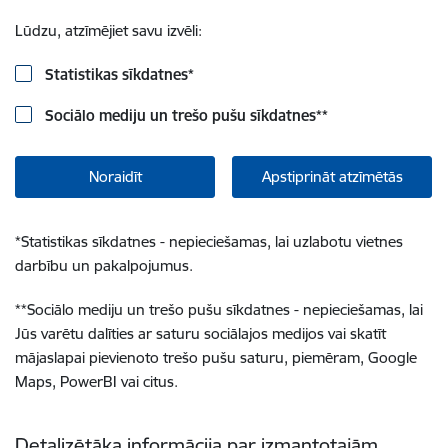
Lūdzu, atzīmējiet savu izvēli:
Statistikas sīkdatnes
*
Sociālo mediju un trešo pušu sīkdatnes
**
Noraidīt
Apstiprināt atzīmētās
*
Statistikas sīkdatnes - nepieciešamas, lai uzlabotu vietnes
darbību un pakalpojumus.
**
Sociālo mediju un trešo pušu sīkdatnes - nepieciešamas, lai
Jūs varētu dalīties ar saturu sociālajos medijos vai skatīt
mājaslapai pievienoto trešo pušu saturu, piemēram, Google
Maps, PowerBI vai citus.
Detalizētāka informācija par izmantotajām