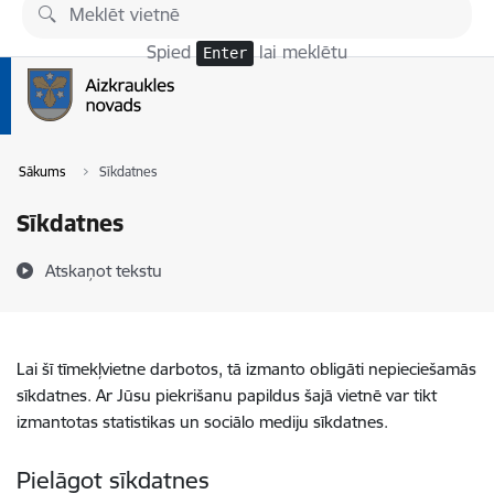
Pāriet uz lapas saturu
Spied
lai meklētu
Enter
Sākums
Sīkdatnes
Sīkdatnes
Atskaņot tekstu
Lai šī tīmekļvietne darbotos, tā izmanto obligāti nepieciešamās
sīkdatnes. Ar Jūsu piekrišanu papildus šajā vietnē var tikt
izmantotas statistikas un sociālo mediju sīkdatnes.
Pielāgot sīkdatnes