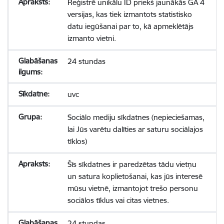
Reģistrē unikālu ID priekš jaunākās GA 4
versijas, kas tiek izmantots statistisko
datu iegūšanai par to, kā apmeklētājs
izmanto vietni.
24 stundas
uvc
Sociālo mediju sīkdatnes (nepieciešamas,
lai Jūs varētu dalīties ar saturu sociālajos
tīklos)
Šīs sīkdatnes ir paredzētas tādu vietņu
un satura koplietošanai, kas jūs interesē
mūsu vietnē, izmantojot trešo personu
sociālos tīklus vai citas vietnes.
24 stundas