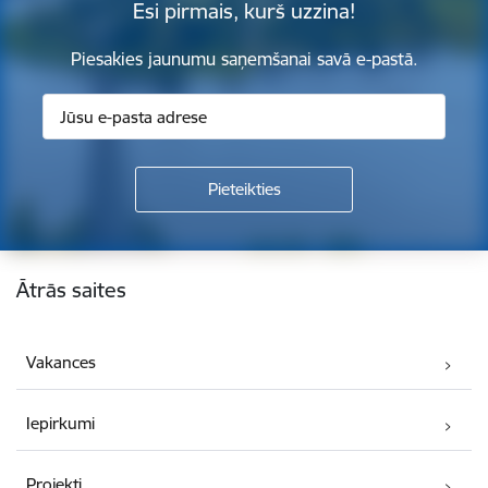
Esi pirmais, kurš uzzina!
Piesakies jaunumu saņemšanai savā e-pastā.
Kājene
Ātrās saites
Vakances
Iepirkumi
Projekti