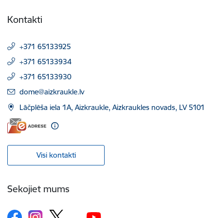
Kontakti
+371 65133925
+371 65133934
+371 65133930
E-pasts:
dome@aizkraukle.lv
Lāčplēša iela 1A, Aizkraukle, Aizkraukles novads, LV 5101
Visi kontakti
Sekojiet mums