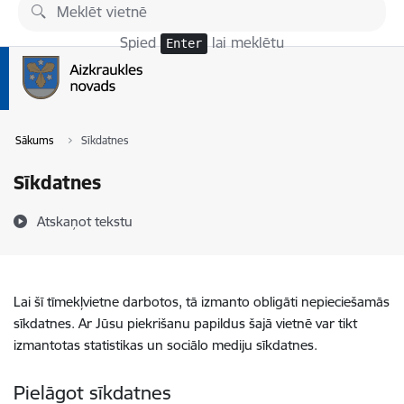
Pāriet uz lapas saturu
Spied
lai meklētu
Enter
Sākums
Sīkdatnes
Sīkdatnes
Atskaņot tekstu
Lai šī tīmekļvietne darbotos, tā izmanto obligāti nepieciešamās
sīkdatnes. Ar Jūsu piekrišanu papildus šajā vietnē var tikt
izmantotas statistikas un sociālo mediju sīkdatnes.
Pielāgot sīkdatnes