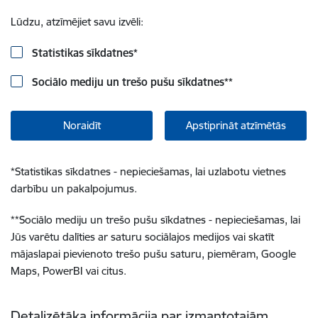
Lūdzu, atzīmējiet savu izvēli:
Statistikas sīkdatnes
*
Sociālo mediju un trešo pušu sīkdatnes
**
Noraidīt
Apstiprināt atzīmētās
*
Statistikas sīkdatnes - nepieciešamas, lai uzlabotu vietnes
darbību un pakalpojumus.
**
Sociālo mediju un trešo pušu sīkdatnes - nepieciešamas, lai
Jūs varētu dalīties ar saturu sociālajos medijos vai skatīt
mājaslapai pievienoto trešo pušu saturu, piemēram, Google
Maps, PowerBI vai citus.
Detalizētāka informācija par izmantotajām