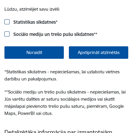
Lūdzu, atzīmējiet savu izvēli:
Statistikas sīkdatnes
*
Sociālo mediju un trešo pušu sīkdatnes
**
Noraidīt
Apstiprināt atzīmētās
*
Statistikas sīkdatnes - nepieciešamas, lai uzlabotu vietnes
darbību un pakalpojumus.
**
Sociālo mediju un trešo pušu sīkdatnes - nepieciešamas, lai
Jūs varētu dalīties ar saturu sociālajos medijos vai skatīt
mājaslapai pievienoto trešo pušu saturu, piemēram, Google
Maps, PowerBI vai citus.
Detalizētāka informācija par izmantotajām