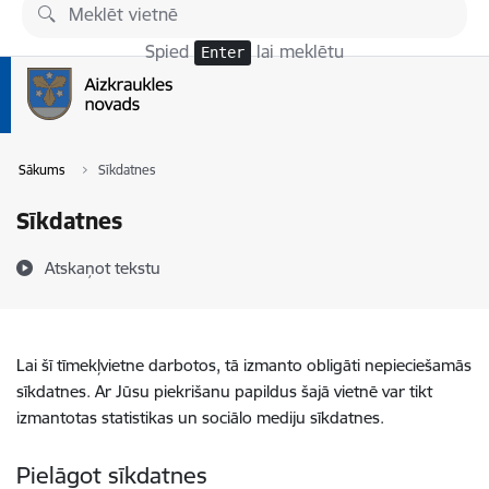
Pāriet uz lapas saturu
Spied
lai meklētu
Enter
Sākums
Sīkdatnes
Sīkdatnes
Atskaņot tekstu
Lai šī tīmekļvietne darbotos, tā izmanto obligāti nepieciešamās
sīkdatnes. Ar Jūsu piekrišanu papildus šajā vietnē var tikt
izmantotas statistikas un sociālo mediju sīkdatnes.
Pielāgot sīkdatnes