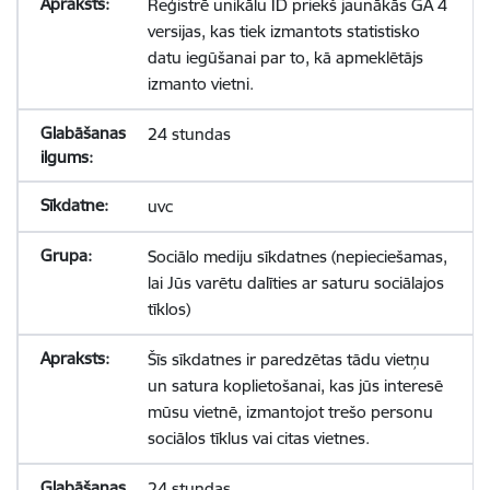
Reģistrē unikālu ID priekš jaunākās GA 4
versijas, kas tiek izmantots statistisko
datu iegūšanai par to, kā apmeklētājs
izmanto vietni.
24 stundas
uvc
Sociālo mediju sīkdatnes (nepieciešamas,
lai Jūs varētu dalīties ar saturu sociālajos
tīklos)
Šīs sīkdatnes ir paredzētas tādu vietņu
un satura koplietošanai, kas jūs interesē
mūsu vietnē, izmantojot trešo personu
sociālos tīklus vai citas vietnes.
24 stundas