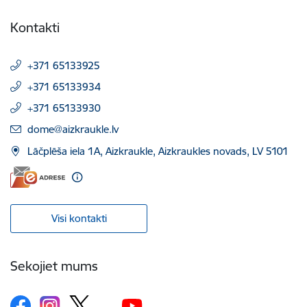
Kontakti
+371 65133925
+371 65133934
+371 65133930
E-pasts:
dome@aizkraukle.lv
Lāčplēša iela 1A, Aizkraukle, Aizkraukles novads, LV 5101
Visi kontakti
Sekojiet mums