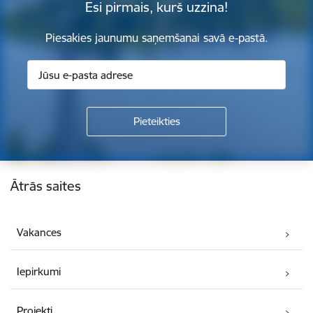
Esi pirmais, kurš uzzina!
Piesakies jaunumu saņemšanai savā e-pastā.
Kājene
Ātrās saites
Vakances
Iepirkumi
Projekti