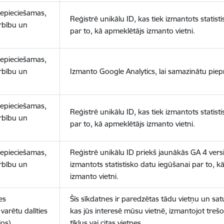
nepieciešamas,
Reģistrē unikālu ID, kas tiek izmantots statist
arbību un
par to, kā apmeklētājs izmanto vietni.
nepieciešamas,
arbību un
Izmanto Google Analytics, lai samazinātu piep
nepieciešamas,
Reģistrē unikālu ID, kas tiek izmantots statist
arbību un
par to, kā apmeklētājs izmanto vietni.
nepieciešamas,
Reģistrē unikālu ID priekš jaunākās GA 4 versij
arbību un
izmantots statistisko datu iegūšanai par to, k
izmanto vietni.
es
Šīs sīkdatnes ir paredzētas tādu vietņu un sat
varētu dalīties
kas jūs interesē mūsu vietnē, izmantojot treš
los)
tīklus vai citas vietnes.