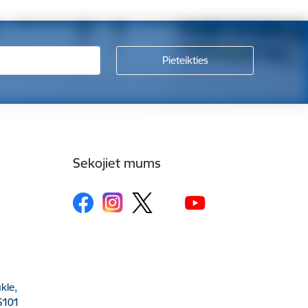
Sekojiet mums
kle,
5101