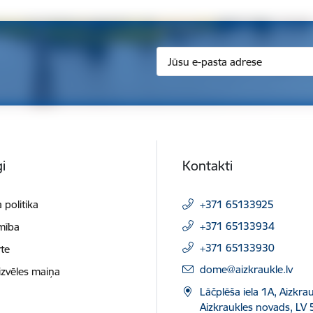
i
Kontakti
 politika
+371 65133925
+371 65133934
mība
+371 65133930
te
E-pasts:
dome@aizkraukle.lv
izvēles maiņa
Lāčplēša iela 1A, Aizkrau
Aizkraukles novads, LV 