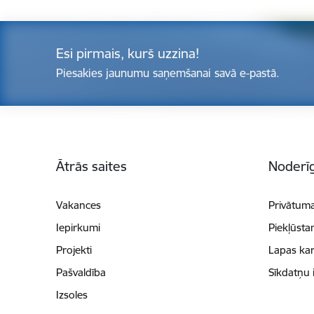
Esi pirmais, kurš uzzina!
Piesakies jaunumu saņemšanai savā e-pastā.
Kājene
Ātrās saites
Noderīg
Vakances
Privātuma
Iepirkumi
Piekļūsta
Projekti
Lapas kar
Pašvaldība
Sīkdatņu 
Izsoles