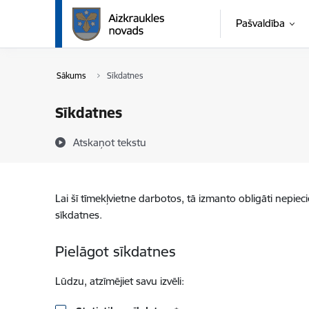
Pāriet uz lapas saturu
Pašvaldība
Sākums
Sīkdatnes
Sīkdatnes
Atskaņot tekstu
Lai šī tīmekļvietne darbotos, tā izmanto obligāti nepiec
sīkdatnes.
Pielāgot sīkdatnes
Lūdzu, atzīmējiet savu izvēli: