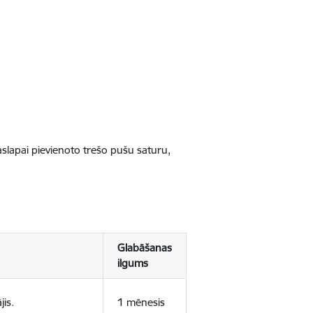
jaslapai pievienoto trešo pušu saturu,
Glabāšanas
ilgums
jis.
1 mēnesis