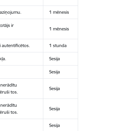
 paziņojumu.
1 mēnesis
otājs ir
1 mēnesis
 autentificētos.
1 stunda
kļa.
Sesija
Sesija
 nerādītu
Sesija
ēruši tos.
 nerādītu
Sesija
ēruši tos.
Sesija