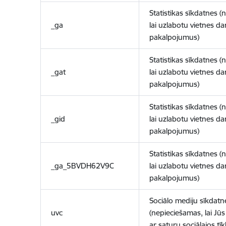
Statistikas sīkdatnes (
_ga
lai uzlabotu vietnes d
pakalpojumus)
Statistikas sīkdatnes (
_gat
lai uzlabotu vietnes d
pakalpojumus)
Statistikas sīkdatnes (
_gid
lai uzlabotu vietnes d
pakalpojumus)
Statistikas sīkdatnes (
_ga_5BVDH62V9C
lai uzlabotu vietnes d
pakalpojumus)
Sociālo mediju sīkdatn
uvc
(nepieciešamas, lai Jūs 
ar saturu sociālajos tīk