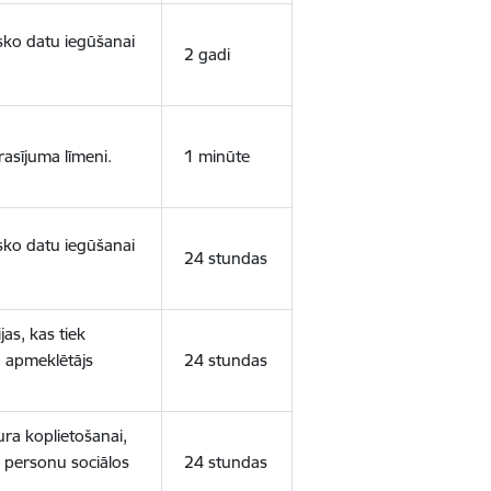
isko datu iegūšanai
2 gadi
rasījuma līmeni.
1 minūte
isko datu iegūšanai
24 stundas
as, kas tiek
ā apmeklētājs
24 stundas
ura koplietošanai,
o personu sociālos
24 stundas