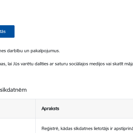
tās
ietnes darbību un pakalpojumus.
, lai Jūs varētu dalīties ar saturu sociālajos medijos vai skatīt mā
 sīkdatnēm
Apraksts
Reģistrē, kādas sīkdatnes lietotājs ir apstiprinā