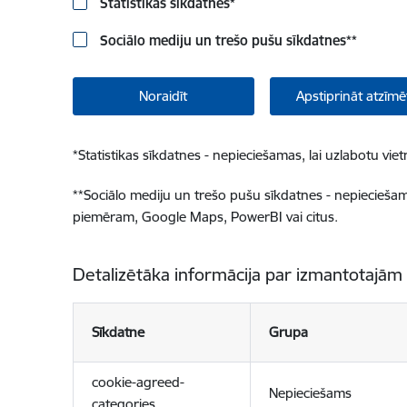
Statistikas sīkdatnes
*
Sociālo mediju un trešo pušu sīkdatnes
**
Noraidīt
Apstiprināt atzīmē
*
Statistikas sīkdatnes - nepieciešamas, lai uzlabotu v
**
Sociālo mediju un trešo pušu sīkdatnes - nepieciešamas
piemēram, Google Maps, PowerBI vai citus.
Detalizētāka informācija par izmantotajām
Sīkdatne
Grupa
cookie-agreed-
Nepieciešams
categories