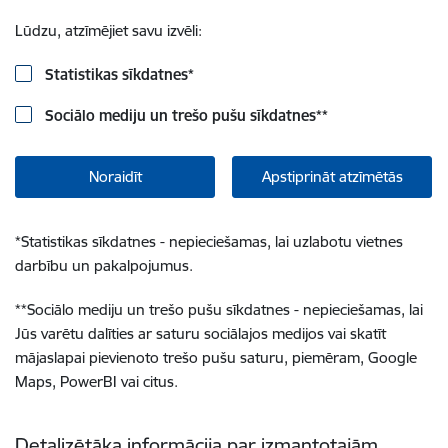
Lūdzu, atzīmējiet savu izvēli:
Statistikas sīkdatnes
*
Sociālo mediju un trešo pušu sīkdatnes
**
Noraidīt
Apstiprināt atzīmētās
*
Statistikas sīkdatnes - nepieciešamas, lai uzlabotu vietnes
darbību un pakalpojumus.
**
Sociālo mediju un trešo pušu sīkdatnes - nepieciešamas, lai
Jūs varētu dalīties ar saturu sociālajos medijos vai skatīt
mājaslapai pievienoto trešo pušu saturu, piemēram, Google
Maps, PowerBI vai citus.
Detalizētāka informācija par izmantotajām