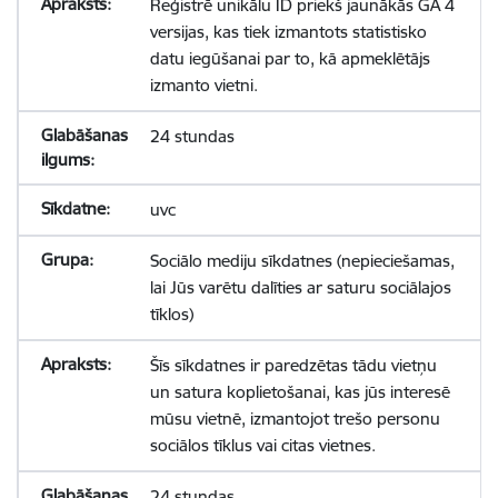
Reģistrē unikālu ID priekš jaunākās GA 4
versijas, kas tiek izmantots statistisko
datu iegūšanai par to, kā apmeklētājs
izmanto vietni.
24 stundas
uvc
Sociālo mediju sīkdatnes (nepieciešamas,
lai Jūs varētu dalīties ar saturu sociālajos
tīklos)
Šīs sīkdatnes ir paredzētas tādu vietņu
un satura koplietošanai, kas jūs interesē
mūsu vietnē, izmantojot trešo personu
sociālos tīklus vai citas vietnes.
24 stundas