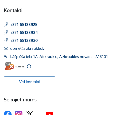
Kontakti
+371 65133925
+371 65133934
+371 65133930
E-pasts:
dome@aizkraukle.lv
Lāčplēša iela 1A, Aizkraukle, Aizkraukles novads, LV 5101
Visi kontakti
Sekojiet mums