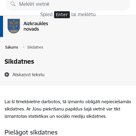
Pāriet uz lapas saturu
Spied
lai meklētu
Enter
Sākums
Sīkdatnes
Sīkdatnes
Atskaņot tekstu
Lai šī tīmekļvietne darbotos, tā izmanto obligāti nepieciešamās
sīkdatnes. Ar Jūsu piekrišanu papildus šajā vietnē var tikt
izmantotas statistikas un sociālo mediju sīkdatnes.
Pielāgot sīkdatnes