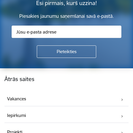
Esi pirmais, kurš uzzina!
Piesakies jaunumu saņemšanai savā e-pastā.
Kājene
Ātrās saites
Vakances
Iepirkumi
Projekti