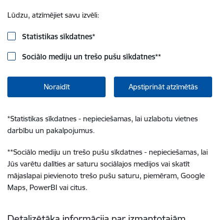
Lūdzu, atzīmējiet savu izvēli:
Statistikas sīkdatnes
*
Sociālo mediju un trešo pušu sīkdatnes
**
Noraidīt
Apstiprināt atzīmētās
*
Statistikas sīkdatnes - nepieciešamas, lai uzlabotu vietnes
darbību un pakalpojumus.
**
Sociālo mediju un trešo pušu sīkdatnes - nepieciešamas, lai
Jūs varētu dalīties ar saturu sociālajos medijos vai skatīt
mājaslapai pievienoto trešo pušu saturu, piemēram, Google
Maps, PowerBI vai citus.
Detalizētāka informācija par izmantotajām