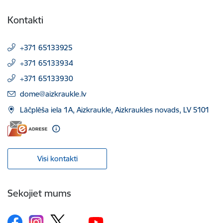
Kontakti
+371 65133925
+371 65133934
+371 65133930
E-pasts:
dome@aizkraukle.lv
Lāčplēša iela 1A, Aizkraukle, Aizkraukles novads, LV 5101
Visi kontakti
Sekojiet mums