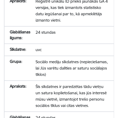
Reģistrē unikālu ID priekš jaunākās GA 4
versijas, kas tiek izmantots statistisko
datu iegūšanai par to, kā apmeklētājs
izmanto vietni.
24 stundas
uvc
Sociālo mediju sīkdatnes (nepieciešamas,
lai Jūs varētu dalīties ar saturu sociālajos
tīklos)
Šīs sīkdatnes ir paredzētas tādu vietņu
un satura koplietošanai, kas jūs interesē
mūsu vietnē, izmantojot trešo personu
sociālos tīklus vai citas vietnes.
24 stundas