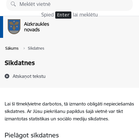
Pāriet uz lapas saturu
Spied
lai meklētu
Enter
Sākums
Sīkdatnes
Sīkdatnes
Atskaņot tekstu
Lai šī tīmekļvietne darbotos, tā izmanto obligāti nepieciešamās
sīkdatnes. Ar Jūsu piekrišanu papildus šajā vietnē var tikt
izmantotas statistikas un sociālo mediju sīkdatnes.
Pielāgot sīkdatnes