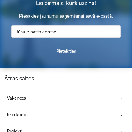
Esi pirmais, kurš uzzina!
Piesakies jaunumu saņemšanai savā e-pastā.
Kājene
Ātrās saites
Vakances
Iepirkumi
Projekti