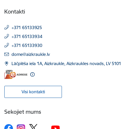
Kontakti
+371 65133925
+371 65133934
+371 65133930
E-pasts:
dome@aizkraukle.lv
Lāčplēša iela 1A, Aizkraukle, Aizkraukles novads, LV 5101
Visi kontakti
Sekojiet mums