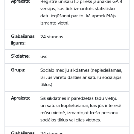
Reģistrē unikālu ID priekš jaunākās GA 4
versijas, kas tiek izmantots statistisko
datu iegūšanai par to, kā apmeklētājs
izmanto vietni.
24 stundas
uvc
Sociālo mediju sīkdatnes (nepieciešamas,
lai Jūs varētu dalīties ar saturu sociālajos
tīklos)
Šīs sīkdatnes ir paredzētas tādu vietņu
un satura koplietošanai, kas jūs interesē
mūsu vietnē, izmantojot trešo personu
sociālos tīklus vai citas vietnes.
24 stundas