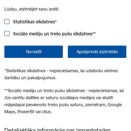
Lūdzu, atzīmējiet savu izvēli:
Statistikas sīkdatnes
*
Sociālo mediju un trešo pušu sīkdatnes
**
Noraidīt
Apstiprināt atzīmētās
*
Statistikas sīkdatnes - nepieciešamas, lai uzlabotu vietnes
darbību un pakalpojumus.
**
Sociālo mediju un trešo pušu sīkdatnes - nepieciešamas, lai
Jūs varētu dalīties ar saturu sociālajos medijos vai skatīt
mājaslapai pievienoto trešo pušu saturu, piemēram, Google
Maps, PowerBI vai citus.
Detalizētāka informācija par izmantotajām