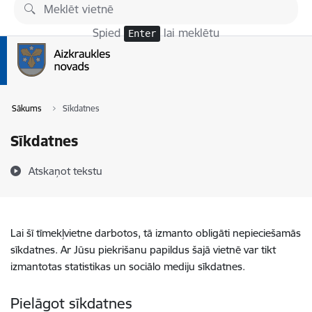
Pāriet uz lapas saturu
Spied
lai meklētu
Enter
Sākums
Sīkdatnes
Sīkdatnes
Atskaņot tekstu
Lai šī tīmekļvietne darbotos, tā izmanto obligāti nepieciešamās
sīkdatnes. Ar Jūsu piekrišanu papildus šajā vietnē var tikt
izmantotas statistikas un sociālo mediju sīkdatnes.
Pielāgot sīkdatnes