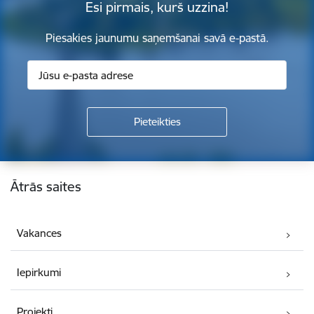
Esi pirmais, kurš uzzina!
Piesakies jaunumu saņemšanai savā e-pastā.
Kājene
Ātrās saites
Vakances
Iepirkumi
Projekti