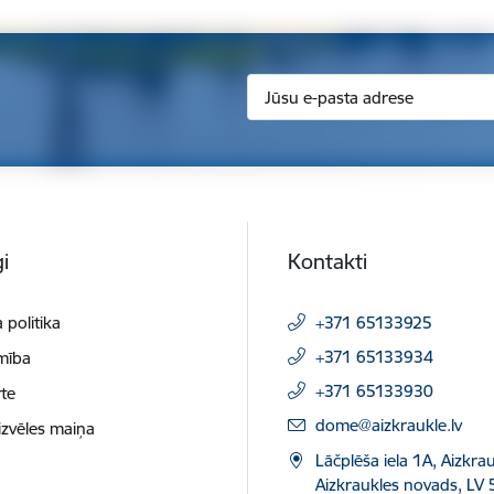
i
Kontakti
 politika
+371 65133925
+371 65133934
mība
+371 65133930
te
E-pasts:
dome@aizkraukle.lv
izvēles maiņa
Lāčplēša iela 1A, Aizkrau
Aizkraukles novads, LV 