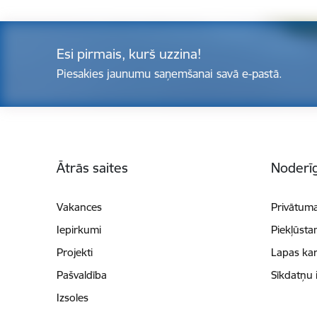
Esi pirmais, kurš uzzina!
Piesakies jaunumu saņemšanai savā e-pastā.
Kājene
Ātrās saites
Noderīg
Vakances
Privātuma
Iepirkumi
Piekļūsta
Projekti
Lapas kar
Pašvaldība
Sīkdatņu 
Izsoles