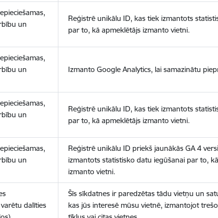
nepieciešamas,
Reģistrē unikālu ID, kas tiek izmantots statist
arbību un
par to, kā apmeklētājs izmanto vietni.
nepieciešamas,
arbību un
Izmanto Google Analytics, lai samazinātu piep
nepieciešamas,
Reģistrē unikālu ID, kas tiek izmantots statist
arbību un
par to, kā apmeklētājs izmanto vietni.
nepieciešamas,
Reģistrē unikālu ID priekš jaunākās GA 4 versij
arbību un
izmantots statistisko datu iegūšanai par to, k
izmanto vietni.
es
Šīs sīkdatnes ir paredzētas tādu vietņu un sat
varētu dalīties
kas jūs interesē mūsu vietnē, izmantojot treš
los)
tīklus vai citas vietnes.