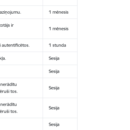
 paziņojumu.
1 mēnesis
otājs ir
1 mēnesis
 autentificētos.
1 stunda
kļa.
Sesija
Sesija
 nerādītu
Sesija
ēruši tos.
 nerādītu
Sesija
ēruši tos.
Sesija