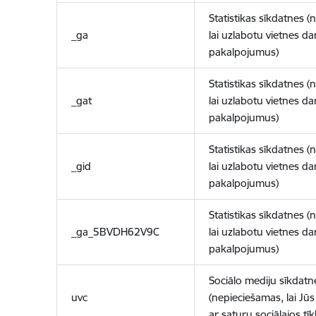
Statistikas sīkdatnes (
_ga
lai uzlabotu vietnes d
pakalpojumus)
Statistikas sīkdatnes (
_gat
lai uzlabotu vietnes d
pakalpojumus)
Statistikas sīkdatnes (
_gid
lai uzlabotu vietnes d
pakalpojumus)
Statistikas sīkdatnes (
_ga_5BVDH62V9C
lai uzlabotu vietnes d
pakalpojumus)
Sociālo mediju sīkdatn
uvc
(nepieciešamas, lai Jūs 
ar saturu sociālajos tīk