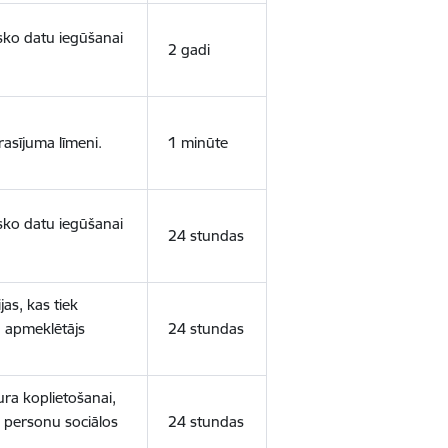
isko datu iegūšanai
2 gadi
rasījuma līmeni.
1 minūte
isko datu iegūšanai
24 stundas
as, kas tiek
ā apmeklētājs
24 stundas
ura koplietošanai,
o personu sociālos
24 stundas