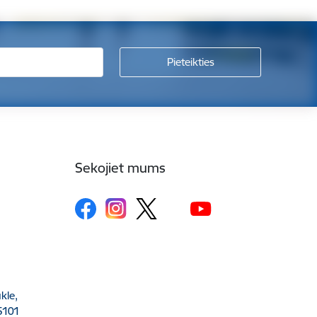
Sekojiet mums
kle,
5101