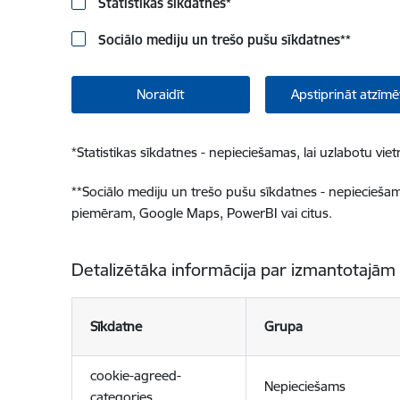
Statistikas sīkdatnes
*
Sociālo mediju un trešo pušu sīkdatnes
**
Noraidīt
Apstiprināt atzīmē
*
Statistikas sīkdatnes - nepieciešamas, lai uzlabotu v
**
Sociālo mediju un trešo pušu sīkdatnes - nepieciešamas
piemēram, Google Maps, PowerBI vai citus.
Detalizētāka informācija par izmantotajām
Sīkdatne
Grupa
cookie-agreed-
Nepieciešams
categories