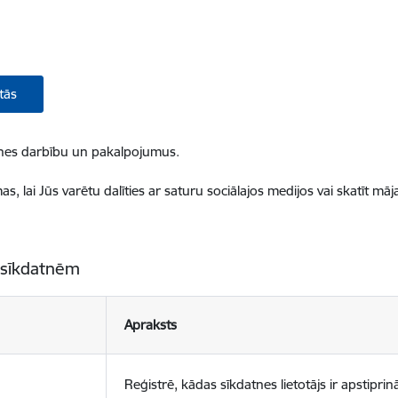
tās
ietnes darbību un pakalpojumus.
, lai Jūs varētu dalīties ar saturu sociālajos medijos vai skatīt mā
 sīkdatnēm
Apraksts
Reģistrē, kādas sīkdatnes lietotājs ir apstiprinā