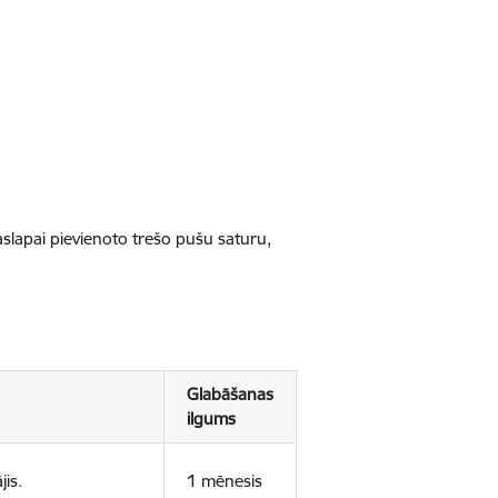
jaslapai pievienoto trešo pušu saturu,
Glabāšanas
ilgums
jis.
1 mēnesis