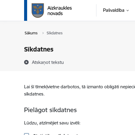
Pāriet uz lapas saturu
Pašvaldība
Sākums
Sīkdatnes
Sīkdatnes
Atskaņot tekstu
Lai šī tīmekļvietne darbotos, tā izmanto obligāti nepiec
sīkdatnes.
Pielāgot sīkdatnes
Lūdzu, atzīmējiet savu izvēli: