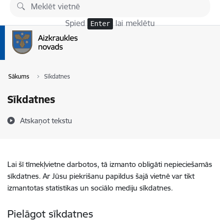
Pāriet uz lapas saturu
Spied
lai meklētu
Enter
Sākums
Sīkdatnes
Sīkdatnes
Atskaņot tekstu
Lai šī tīmekļvietne darbotos, tā izmanto obligāti nepieciešamās
sīkdatnes. Ar Jūsu piekrišanu papildus šajā vietnē var tikt
izmantotas statistikas un sociālo mediju sīkdatnes.
Pielāgot sīkdatnes