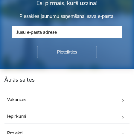
Esi pirmais, kurš uzzina!
Piesakies jaunumu saņemšanai savā e-pastā.
Kājene
Ātrās saites
Vakances
Iepirkumi
Projekti