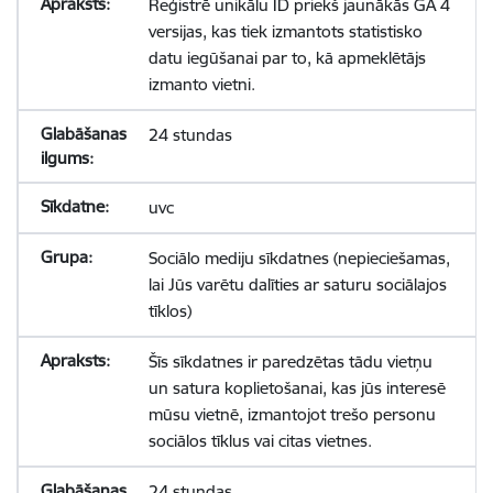
Reģistrē unikālu ID priekš jaunākās GA 4
versijas, kas tiek izmantots statistisko
datu iegūšanai par to, kā apmeklētājs
izmanto vietni.
24 stundas
uvc
Sociālo mediju sīkdatnes (nepieciešamas,
lai Jūs varētu dalīties ar saturu sociālajos
tīklos)
Šīs sīkdatnes ir paredzētas tādu vietņu
un satura koplietošanai, kas jūs interesē
mūsu vietnē, izmantojot trešo personu
sociālos tīklus vai citas vietnes.
24 stundas