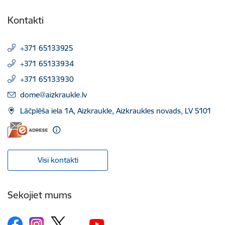
Kontakti
+371 65133925
+371 65133934
+371 65133930
E-pasts:
dome@aizkraukle.lv
Lāčplēša iela 1A, Aizkraukle, Aizkraukles novads, LV 5101
Visi kontakti
Sekojiet mums