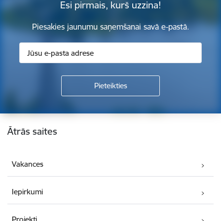
Esi pirmais, kurš uzzina!
Piesakies jaunumu saņemšanai savā e-pastā.
Kājene
Ātrās saites
Vakances
Iepirkumi
Projekti