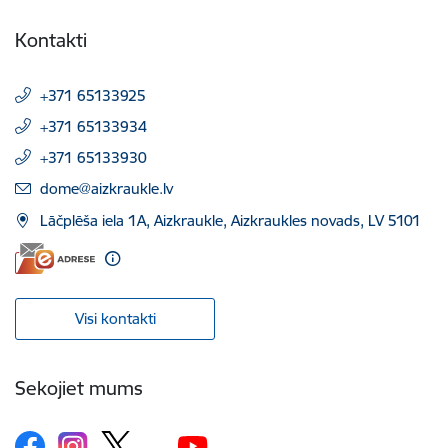
Kontakti
+371 65133925
+371 65133934
+371 65133930
E-pasts:
dome@aizkraukle.lv
Lāčplēša iela 1A, Aizkraukle, Aizkraukles novads, LV 5101
Visi kontakti
Sekojiet mums