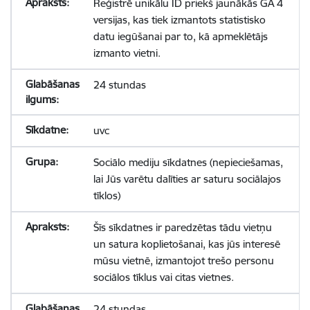
Reģistrē unikālu ID priekš jaunākās GA 4
versijas, kas tiek izmantots statistisko
datu iegūšanai par to, kā apmeklētājs
izmanto vietni.
24 stundas
uvc
Sociālo mediju sīkdatnes (nepieciešamas,
lai Jūs varētu dalīties ar saturu sociālajos
tīklos)
Šīs sīkdatnes ir paredzētas tādu vietņu
un satura koplietošanai, kas jūs interesē
mūsu vietnē, izmantojot trešo personu
sociālos tīklus vai citas vietnes.
24 stundas