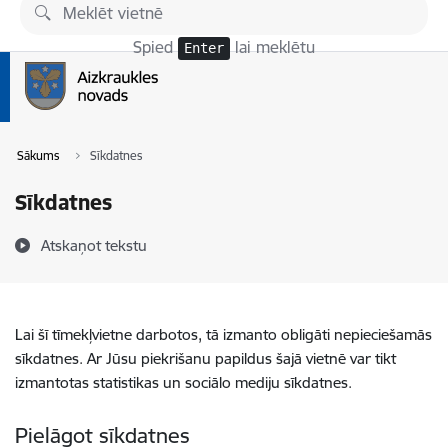
Pāriet uz lapas saturu
Spied
lai meklētu
Enter
Sākums
Sīkdatnes
Sīkdatnes
Atskaņot tekstu
Lai šī tīmekļvietne darbotos, tā izmanto obligāti nepieciešamās
sīkdatnes. Ar Jūsu piekrišanu papildus šajā vietnē var tikt
izmantotas statistikas un sociālo mediju sīkdatnes.
Pielāgot sīkdatnes