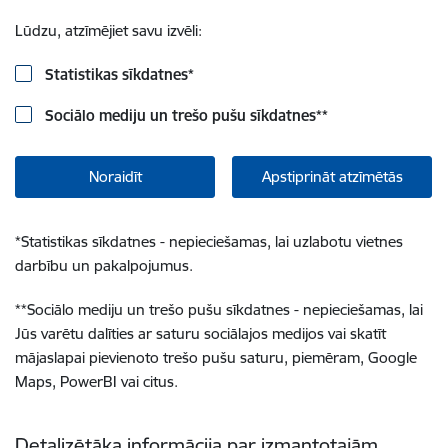
Lūdzu, atzīmējiet savu izvēli:
Statistikas sīkdatnes
*
Sociālo mediju un trešo pušu sīkdatnes
**
Noraidīt
Apstiprināt atzīmētās
*
Statistikas sīkdatnes - nepieciešamas, lai uzlabotu vietnes
darbību un pakalpojumus.
**
Sociālo mediju un trešo pušu sīkdatnes - nepieciešamas, lai
Jūs varētu dalīties ar saturu sociālajos medijos vai skatīt
mājaslapai pievienoto trešo pušu saturu, piemēram, Google
Maps, PowerBI vai citus.
Detalizētāka informācija par izmantotajām