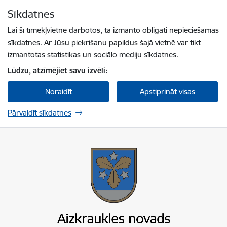
Pāriet uz lapas saturu
Sīkdatnes
Spied
lai meklētu
Enter
Lai šī tīmekļvietne darbotos, tā izmanto obligāti nepieciešamās
sīkdatnes. Ar Jūsu piekrišanu papildus šajā vietnē var tikt
izmantotas statistikas un sociālo mediju sīkdatnes.
Lūdzu, atzīmējiet savu izvēli:
Noraidīt
Apstiprināt visas
Pārvaldīt sīkdatnes
Aizkraukles novada pašvaldība