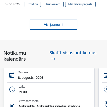
05.08.2026.
Izglītība
Jauniešiem
Mazzalves pagasts
Visi jaunumi
Notikumu
Skatīt visus notikumus
kalendārs
Datums
8. augusts, 2026
Laiks
11.00
Atrašanās vieta
Aizkraukle, Aizkraukles pilsētas stadions,