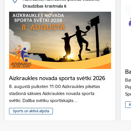
Draudzības krastmala 6
Ba
Aizkraukles novada sporta svētki 2026
Bal
8. augustā pulksten 11.00 Aizkraukles pilsētas
Pe
stadionā sāksies Aizkraukles novada sporta
Sp
svētki. Dalība svētku sportiskajās…
K
Sports un aktīvā atpūta