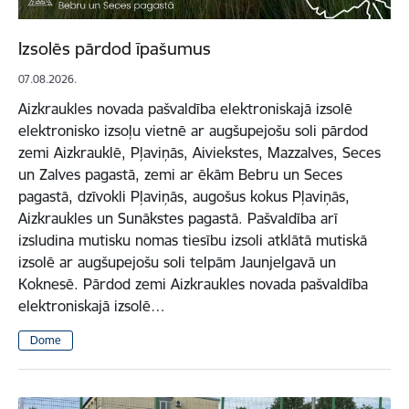
Izsolēs pārdod īpašumus
07.08.2026.
Aizkraukles novada pašvaldība elektroniskajā izsolē
elektronisko izsoļu vietnē ar augšupejošu soli pārdod
zemi Aizkrauklē, Pļaviņās, Aiviekstes, Mazzalves, Seces
un Zalves pagastā, zemi ar ēkām Bebru un Seces
pagastā, dzīvokli Pļaviņās, augošus kokus Pļaviņās,
Aizkraukles un Sunākstes pagastā. Pašvaldība arī
izsludina mutisku nomas tiesību izsoli atklātā mutiskā
izsolē ar augšupejošu soli telpām Jaunjelgavā un
Koknesē. Pārdod zemi Aizkraukles novada pašvaldība
elektroniskajā izsolē…
Dome