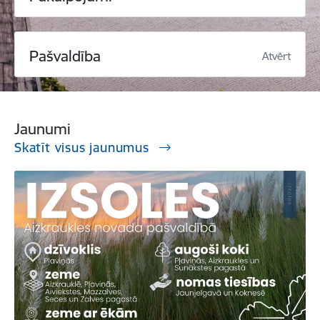
Pašvaldība
Atvērt
Jaunumi
Skatīt visus jaunumus