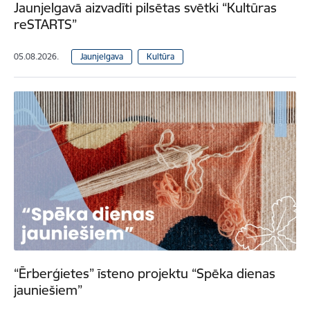
Jaunjelgavā aizvadīti pilsētas svētki “Kultūras
reSTARTS”
05.08.2026.
Jaunjelgava
Kultūra
“Ērberģietes” īsteno projektu “Spēka dienas
jauniešiem”