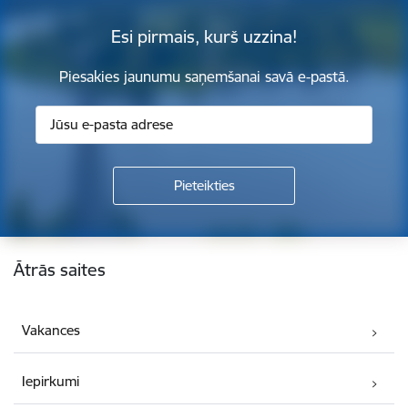
Esi pirmais, kurš uzzina!
Piesakies jaunumu saņemšanai savā e-pastā.
Kājene
Ātrās saites
Vakances
Iepirkumi