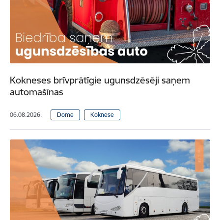
Kokneses brīvprātīgie ugunsdzēsēji saņem
automašīnas
06.08.2026.
Dome
Koknese