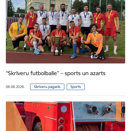
“Skrīveru futbolballe” – sports un azarts
06.08.2026.
Skrīveru pagasts
Sports