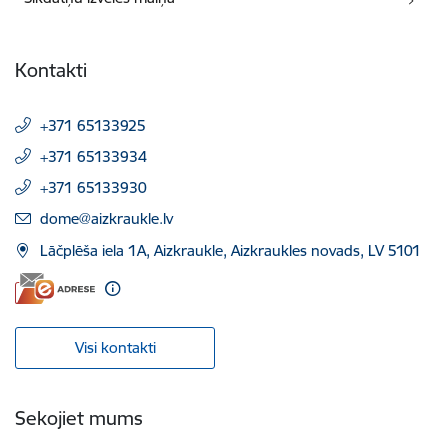
Kontakti
+371 65133925
+371 65133934
+371 65133930
E-pasts:
dome@aizkraukle.lv
Lāčplēša iela 1A, Aizkraukle, Aizkraukles novads, LV 5101
Visi kontakti
Sekojiet mums