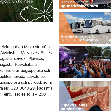
 elektronisko izsoļu vietnē ar
 Aiviekstes, Mazzalves, Seces
gastā, dzīvokli Pļaviņās,
agastā. Pašvaldība arī
kā izsolē ar augšupejošu soli
aukles novada pašvaldība
 augšupejošu soli pārdod: zemi
tra Nr. 32010040129, kadastra
eiro, izsoles solis – 200