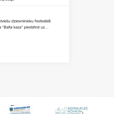
iešu dziesminieku festivāls8.
a “Balta kaza” piestātnē uz…