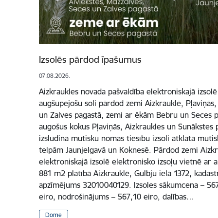
Izsolēs pārdod īpašumus
07.08.2026.
Aizkraukles novada pašvaldība elektroniskajā izsolē
augšupejošu soli pārdod zemi Aizkrauklē, Pļaviņās,
un Zalves pagastā, zemi ar ēkām Bebru un Seces pa
augošus kokus Pļaviņās, Aizkraukles un Sunākstes p
izsludina mutisku nomas tiesību izsoli atklātā mutis
telpām Jaunjelgavā un Koknesē. Pārdod zemi Aizkr
elektroniskajā izsolē elektronisko izsoļu vietnē ar
881 m2 platībā Aizkrauklē, Gulbju ielā 1372, kadas
apzīmējums 32010040129. Izsoles sākumcena – 5671 
eiro, nodrošinājums – 567,10 eiro, dalības…
Dome