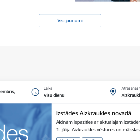
Visi jaunumi
Laiks
Atrašanās 
cembris,
Visu dienu
Aizkrauk
Izstādes Aizkraukles novadā
Aicinām iepazīties ar aktuālajām izstā
1. jūlija Aizkraukles vēstures un māksl