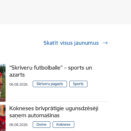
Skatīt visus jaunumus
“Skrīveru futbolballe” – sports un
azarts
Skrīveru pagasts
Sports
06.08.2026.
Kokneses brīvprātīgie ugunsdzēsēji
saņem automašīnas
Dome
Koknese
06.08.2026.