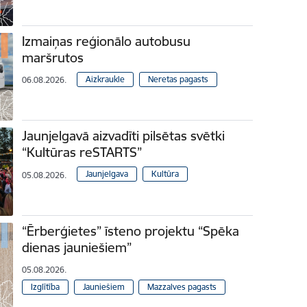
Izmaiņas reģionālo autobusu
maršrutos
Aizkraukle
Neretas pagasts
06.08.2026.
Jaunjelgavā aizvadīti pilsētas svētki
“Kultūras reSTARTS”
Jaunjelgava
Kultūra
05.08.2026.
“Ērberģietes” īsteno projektu “Spēka
dienas jauniešiem”
05.08.2026.
Izglītība
Jauniešiem
Mazzalves pagasts