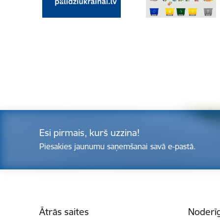
Esi pirmais, kurš uzzina!
Piesakies jaunumu saņemšanai savā e-pastā.
Kājene
Ātrās saites
Noderīg