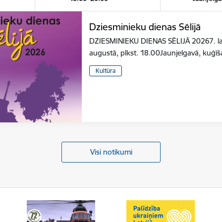
Dziesminieku dienas Sēlijā
DZIESMINIEKU DIENAS SĒLIJĀ 20267. latv
augustā, plkst. 18.00Jaunjelgavā, kuģīš
Kultūra
Visi notikumi