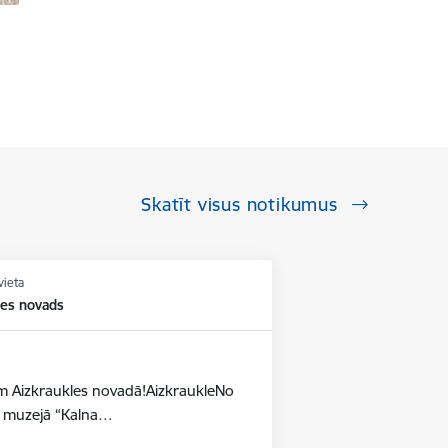
Skatīt visus notikumus
vieta
les novads
dēm Aizkraukles novadā!AizkraukleNo
as muzejā “Kalna…