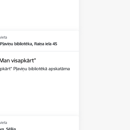
vieta
 Pļaviņu bibliotēka, Raiņa iela 45
"Man visapkārt"
apkārt" Pļaviņu bibliotēkā apskatāma
vieta
va, Sēlija