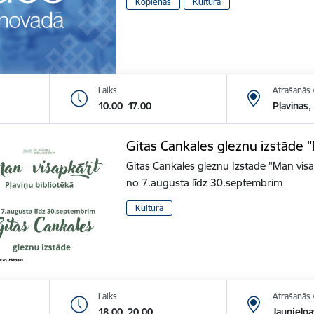
Kopienās
Kultūra
Laiks
Atrašanās 
10.00–17.00
Pļaviņas,
Gitas Cankales gleznu izstāde 
Gitas Cankales gleznu Izstāde "Man vis
no 7.augusta līdz 30.septembrim
Kultūra
Laiks
Atrašanās 
18.00–20.00
Jaunjelga