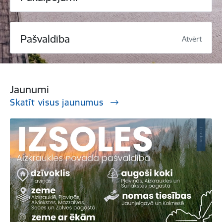
Pašvaldība
Atvērt
Jaunumi
Skatīt visus jaunumus