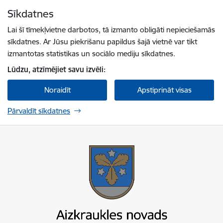
Pāriet uz lapas saturu
Sīkdatnes
Spied
lai meklētu
Enter
Lai šī tīmekļvietne darbotos, tā izmanto obligāti nepieciešamās
sīkdatnes. Ar Jūsu piekrišanu papildus šajā vietnē var tikt
izmantotas statistikas un sociālo mediju sīkdatnes.
Lūdzu, atzīmējiet savu izvēli:
Noraidīt
Apstiprināt visas
Pārvaldīt sīkdatnes
Aizkraukles novada pašvaldība