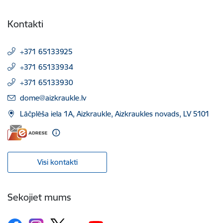
Kontakti
+371 65133925
+371 65133934
+371 65133930
E-pasts:
dome@aizkraukle.lv
Lāčplēša iela 1A, Aizkraukle, Aizkraukles novads, LV 5101
Visi kontakti
Sekojiet mums