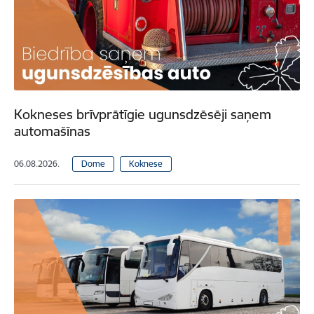
Kokneses brīvprātīgie ugunsdzēsēji saņem
automašīnas
06.08.2026.
Dome
Koknese