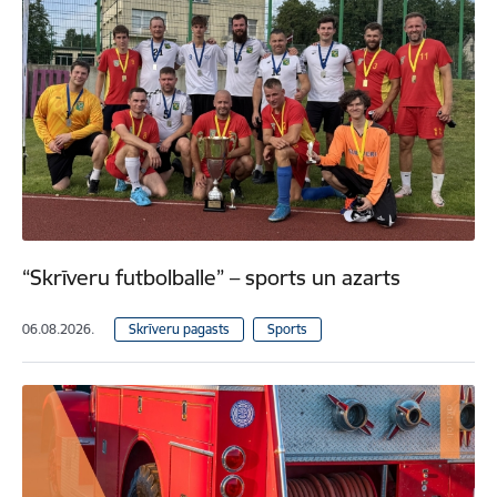
“Skrīveru futbolballe” – sports un azarts
06.08.2026.
Skrīveru pagasts
Sports