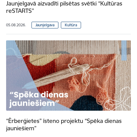
Jaunjelgavā aizvadīti pilsētas svētki “Kultūras
reSTARTS”
05.08.2026.
Jaunjelgava
Kultūra
“Ērberģietes” īsteno projektu “Spēka dienas
jauniešiem”