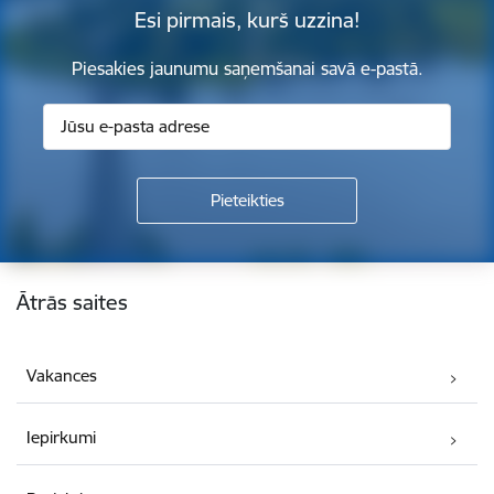
Esi pirmais, kurš uzzina!
Piesakies jaunumu saņemšanai savā e-pastā.
Kājene
Ātrās saites
Vakances
Iepirkumi