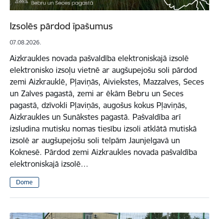
Izsolēs pārdod īpašumus
07.08.2026.
Aizkraukles novada pašvaldība elektroniskajā izsolē
elektronisko izsoļu vietnē ar augšupejošu soli pārdod
zemi Aizkrauklē, Pļaviņās, Aiviekstes, Mazzalves, Seces
un Zalves pagastā, zemi ar ēkām Bebru un Seces
pagastā, dzīvokli Pļaviņās, augošus kokus Pļaviņās,
Aizkraukles un Sunākstes pagastā. Pašvaldība arī
izsludina mutisku nomas tiesību izsoli atklātā mutiskā
izsolē ar augšupejošu soli telpām Jaunjelgavā un
Koknesē. Pārdod zemi Aizkraukles novada pašvaldība
elektroniskajā izsolē…
Dome