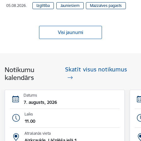
05.08.2026.
Izglītība
Jauniešiem
Mazzalves pagasts
Visi jaunumi
Notikumu
Skatīt visus notikumus
kalendārs
Datums
7. augusts, 2026
Laiks
11.00
Atrašanās vieta
Aizkraukle, Lāčplēša ielā 1