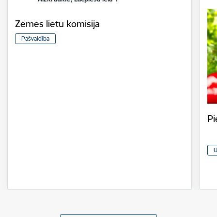
Zemes lietu komisija
Pašvaldība
Pi
U