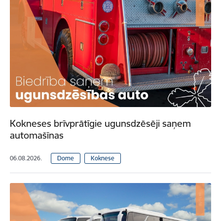
Kokneses brīvprātīgie ugunsdzēsēji saņem
automašīnas
06.08.2026.
Dome
Koknese