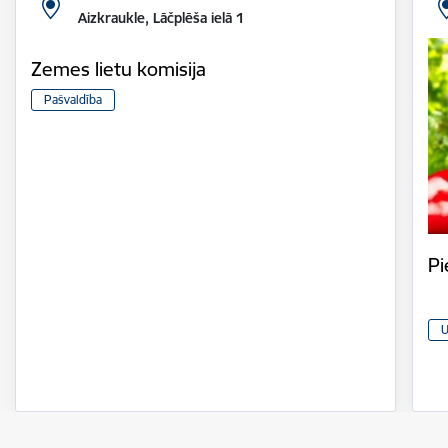
Aizkraukle, Lāčplēša ielā 1
Zemes lietu komisija
Pašvaldība
Pi
U