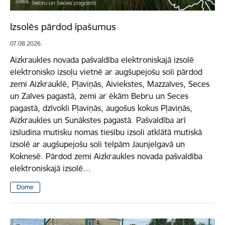
Izsolēs pārdod īpašumus
07.08.2026.
Aizkraukles novada pašvaldība elektroniskajā izsolē
elektronisko izsoļu vietnē ar augšupejošu soli pārdod
zemi Aizkrauklē, Pļaviņās, Aiviekstes, Mazzalves, Seces
un Zalves pagastā, zemi ar ēkām Bebru un Seces
pagastā, dzīvokli Pļaviņās, augošus kokus Pļaviņās,
Aizkraukles un Sunākstes pagastā. Pašvaldība arī
izsludina mutisku nomas tiesību izsoli atklātā mutiskā
izsolē ar augšupejošu soli telpām Jaunjelgavā un
Koknesē. Pārdod zemi Aizkraukles novada pašvaldība
elektroniskajā izsolē…
Dome