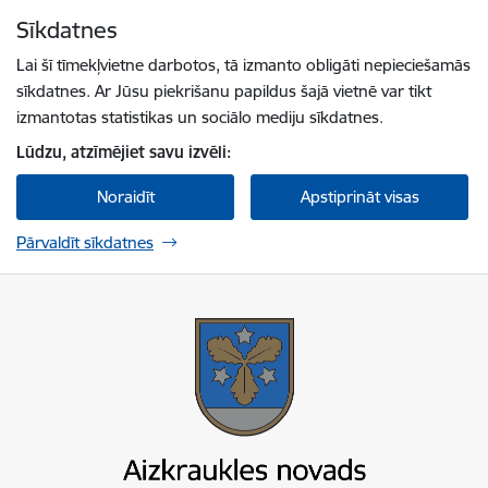
Pāriet uz lapas saturu
Sīkdatnes
Spied
lai meklētu
Enter
Lai šī tīmekļvietne darbotos, tā izmanto obligāti nepieciešamās
sīkdatnes. Ar Jūsu piekrišanu papildus šajā vietnē var tikt
izmantotas statistikas un sociālo mediju sīkdatnes.
Lūdzu, atzīmējiet savu izvēli:
Noraidīt
Apstiprināt visas
Pārvaldīt sīkdatnes
Aizkraukles novada pašvaldība