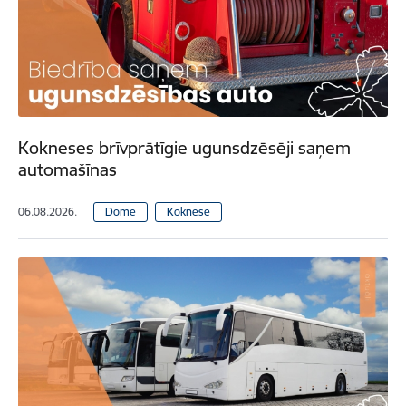
Kokneses brīvprātīgie ugunsdzēsēji saņem
automašīnas
06.08.2026.
Dome
Koknese