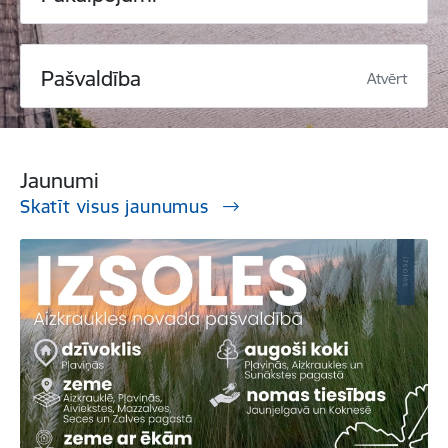
Pašvaldība
Atvērt
Jaunumi
Skatīt visus jaunumus