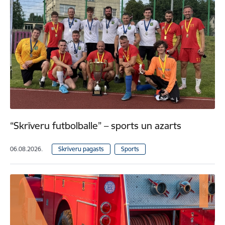
“Skrīveru futbolballe” – sports un azarts
06.08.2026.
Skrīveru pagasts
Sports