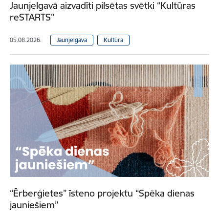
Jaunjelgavā aizvadīti pilsētas svētki “Kultūras
reSTARTS”
05.08.2026.
Jaunjelgava
Kultūra
“Ērberģietes” īsteno projektu “Spēka dienas
jauniešiem”