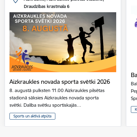
Draudzības krastmala 6
Ba
Aizkraukles novada sporta svētki 2026
Bal
8. augustā pulksten 11.00 Aizkraukles pilsētas
Pe
stadionā sāksies Aizkraukles novada sporta
Sp
svētki. Dalība svētku sportiskajās…
K
Sports un aktīvā atpūta