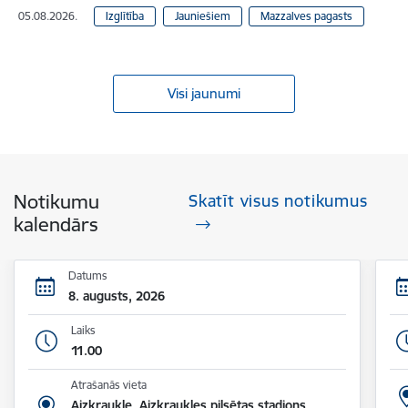
05.08.2026.
Izglītība
Jauniešiem
Mazzalves pagasts
Visi jaunumi
Notikumu
Skatīt visus notikumus
kalendārs
Datums
8. augusts, 2026
Laiks
11.00
Atrašanās vieta
Aizkraukle, Aizkraukles pilsētas stadions,