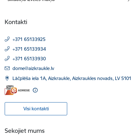
Kontakti
+371 65133925
+371 65133934
+371 65133930
E-pasts:
dome@aizkraukle.lv
Lāčplēša iela 1A, Aizkraukle, Aizkraukles novads, LV 5101
Visi kontakti
Sekojiet mums