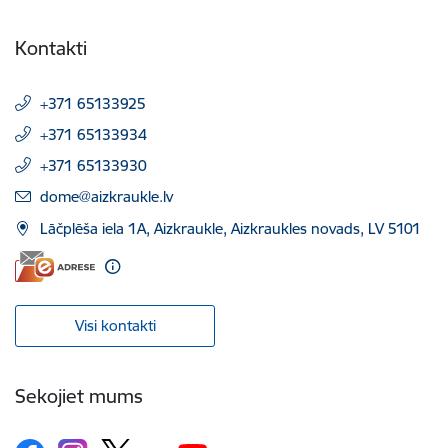
Kontakti
+371 65133925
+371 65133934
+371 65133930
E-pasts:
dome@aizkraukle.lv
Lāčplēša iela 1A, Aizkraukle, Aizkraukles novads, LV 5101
Visi kontakti
Sekojiet mums