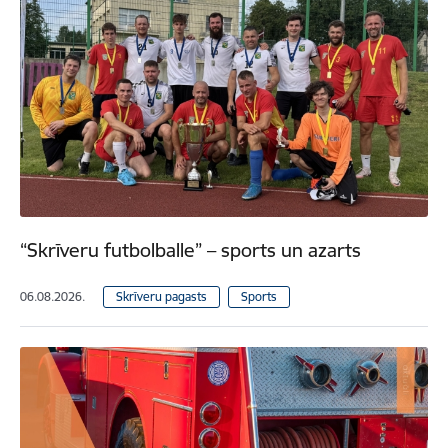
“Skrīveru futbolballe” – sports un azarts
06.08.2026.
Skrīveru pagasts
Sports