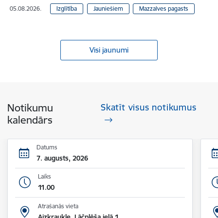
05.08.2026.
Izglītība
Jauniešiem
Mazzalves pagasts
Visi jaunumi
Notikumu
Skatīt visus notikumus
kalendārs
Datums
7. augusts, 2026
Laiks
11.00
Atrašanās vieta
Aizkraukle, Lāčplēša ielā 1