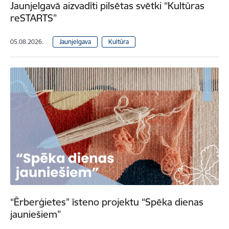
Jaunjelgavā aizvadīti pilsētas svētki “Kultūras
reSTARTS”
05.08.2026.
Jaunjelgava
Kultūra
“Ērberģietes” īsteno projektu “Spēka dienas
jauniešiem”