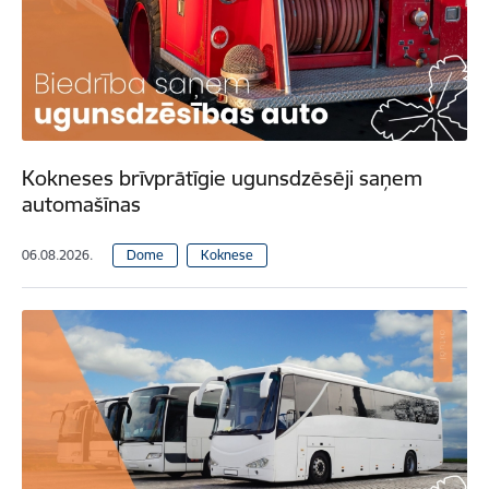
Kokneses brīvprātīgie ugunsdzēsēji saņem
automašīnas
06.08.2026.
Dome
Koknese