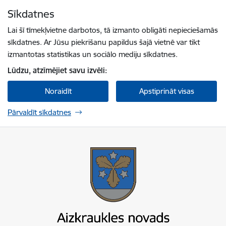
Pāriet uz lapas saturu
Sīkdatnes
Spied
lai meklētu
Enter
Lai šī tīmekļvietne darbotos, tā izmanto obligāti nepieciešamās
sīkdatnes. Ar Jūsu piekrišanu papildus šajā vietnē var tikt
izmantotas statistikas un sociālo mediju sīkdatnes.
Lūdzu, atzīmējiet savu izvēli:
Noraidīt
Apstiprināt visas
Pārvaldīt sīkdatnes
Aizkraukles novada pašvaldība