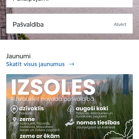
Pašvaldība
Atvērt
Jaunumi
Skatīt visus jaunumus