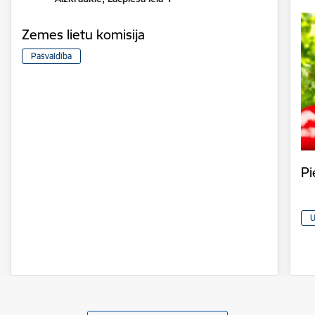
Zemes lietu komisija
Pašvaldība
Pi
U