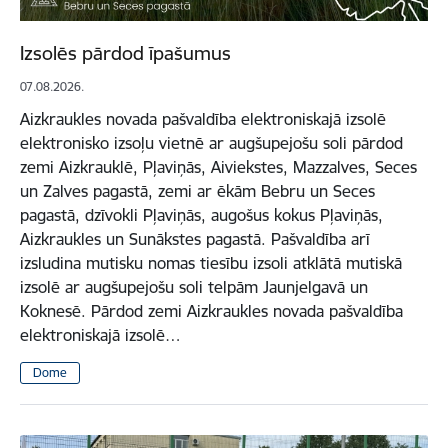
Izsolēs pārdod īpašumus
07.08.2026.
Aizkraukles novada pašvaldība elektroniskajā izsolē
elektronisko izsoļu vietnē ar augšupejošu soli pārdod
zemi Aizkrauklē, Pļaviņās, Aiviekstes, Mazzalves, Seces
un Zalves pagastā, zemi ar ēkām Bebru un Seces
pagastā, dzīvokli Pļaviņās, augošus kokus Pļaviņās,
Aizkraukles un Sunākstes pagastā. Pašvaldība arī
izsludina mutisku nomas tiesību izsoli atklātā mutiskā
izsolē ar augšupejošu soli telpām Jaunjelgavā un
Koknesē. Pārdod zemi Aizkraukles novada pašvaldība
elektroniskajā izsolē…
Dome