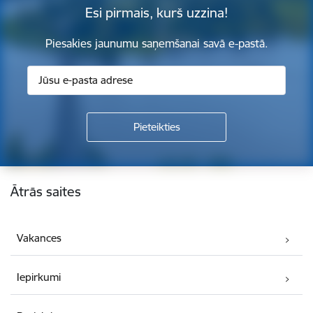
Esi pirmais, kurš uzzina!
Piesakies jaunumu saņemšanai savā e-pastā.
Kājene
Ātrās saites
Vakances
Iepirkumi