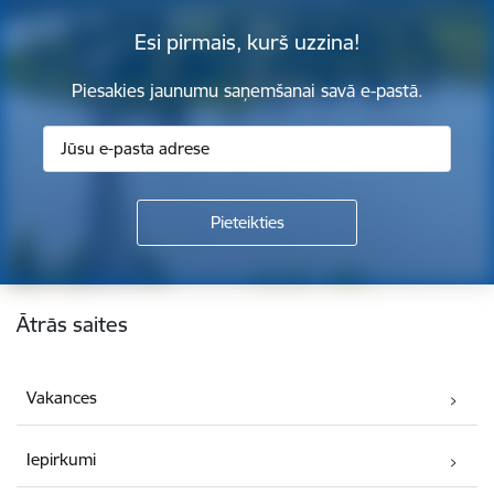
Esi pirmais, kurš uzzina!
Piesakies jaunumu saņemšanai savā e-pastā.
Kājene
Ātrās saites
Vakances
Iepirkumi