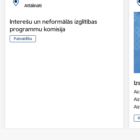
Attālināti
Interešu un neformālās izglītības
programmu komisija
Pašvaldība
Iz
Aic
Aiz
Ai
K