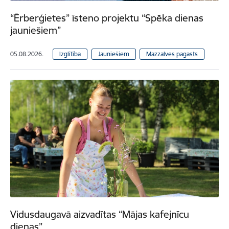
“Ērberģietes” īsteno projektu “Spēka dienas
jauniešiem”
05.08.2026.
Izglītība
Jauniešiem
Mazzalves pagasts
Vidusdaugavā aizvadītas “Mājas kafejnīcu
dienas”