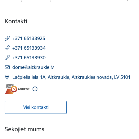
Kontakti
+371 65133925
+371 65133934
+371 65133930
E-pasts:
dome@aizkraukle.lv
Lāčplēša iela 1A, Aizkraukle, Aizkraukles novads, LV 5101
Visi kontakti
Sekojiet mums