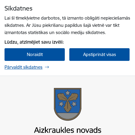
Pāriet uz lapas saturu
Sīkdatnes
Spied
lai meklētu
Enter
Lai šī tīmekļvietne darbotos, tā izmanto obligāti nepieciešamās
sīkdatnes. Ar Jūsu piekrišanu papildus šajā vietnē var tikt
izmantotas statistikas un sociālo mediju sīkdatnes.
Lūdzu, atzīmējiet savu izvēli:
Noraidīt
Apstiprināt visas
Pārvaldīt sīkdatnes
Aizkraukles novada pašvaldība