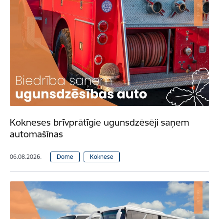
Kokneses brīvprātīgie ugunsdzēsēji saņem
automašīnas
06.08.2026.
Dome
Koknese