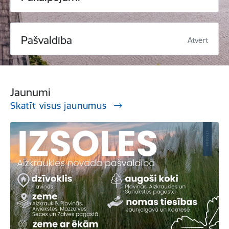
Pašvaldība
Atvērt
Jaunumi
Skatīt visus jaunumus