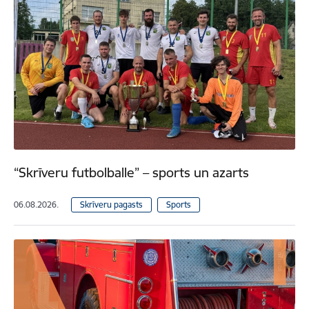
“Skrīveru futbolballe” – sports un azarts
06.08.2026.
Skrīveru pagasts
Sports