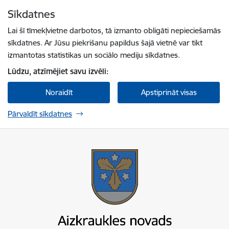
Pāriet uz lapas saturu
Sīkdatnes
Spied
lai meklētu
Enter
Lai šī tīmekļvietne darbotos, tā izmanto obligāti nepieciešamās
sīkdatnes. Ar Jūsu piekrišanu papildus šajā vietnē var tikt
izmantotas statistikas un sociālo mediju sīkdatnes.
Lūdzu, atzīmējiet savu izvēli:
Noraidīt
Apstiprināt visas
Pārvaldīt sīkdatnes
Aizkraukles novada pašvaldība