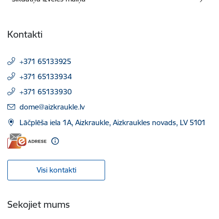
Kontakti
+371 65133925
+371 65133934
+371 65133930
E-pasts:
dome@aizkraukle.lv
Lāčplēša iela 1A, Aizkraukle, Aizkraukles novads, LV 5101
Visi kontakti
Sekojiet mums