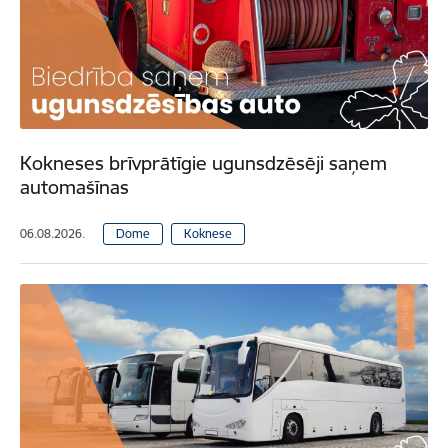
Kokneses brīvprātīgie ugunsdzēsēji saņem
automašīnas
06.08.2026.
Dome
Koknese