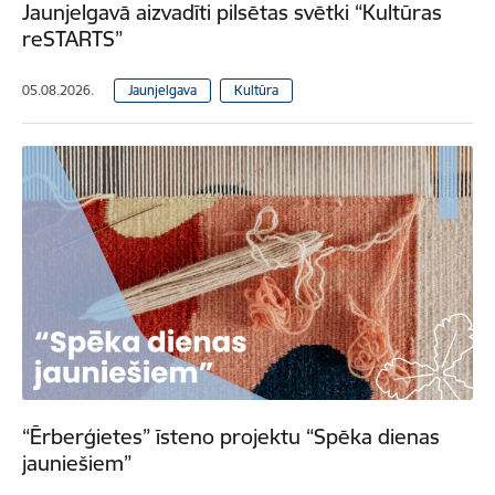
Jaunjelgavā aizvadīti pilsētas svētki “Kultūras
reSTARTS”
05.08.2026.
Jaunjelgava
Kultūra
“Ērberģietes” īsteno projektu “Spēka dienas
jauniešiem”