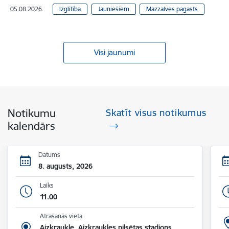
05.08.2026.
Izglītība
Jauniešiem
Mazzalves pagasts
Visi jaunumi
Notikumu
Skatīt visus notikumus
kalendārs
Datums
8. augusts, 2026
Laiks
11.00
Atrašanās vieta
Aizkraukle, Aizkraukles pilsētas stadions,