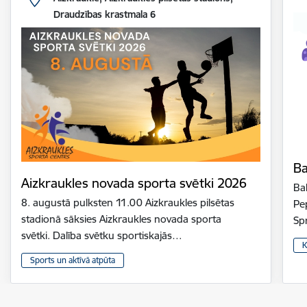
Draudzības krastmala 6
Ba
Aizkraukles novada sporta svētki 2026
Bal
8. augustā pulksten 11.00 Aizkraukles pilsētas
Pe
stadionā sāksies Aizkraukles novada sporta
Sp
svētki. Dalība svētku sportiskajās…
K
Sports un aktīvā atpūta