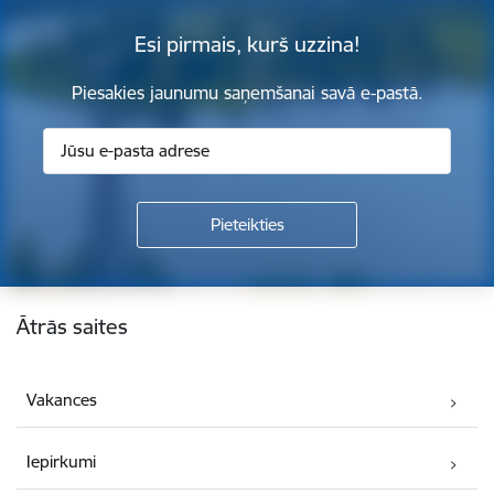
Esi pirmais, kurš uzzina!
Piesakies jaunumu saņemšanai savā e-pastā.
Kājene
Ātrās saites
Vakances
Iepirkumi