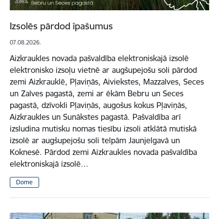
Izsolēs pārdod īpašumus
07.08.2026.
Aizkraukles novada pašvaldība elektroniskajā izsolē
elektronisko izsoļu vietnē ar augšupejošu soli pārdod
zemi Aizkrauklē, Pļaviņās, Aiviekstes, Mazzalves, Seces
un Zalves pagastā, zemi ar ēkām Bebru un Seces
pagastā, dzīvokli Pļaviņās, augošus kokus Pļaviņās,
Aizkraukles un Sunākstes pagastā. Pašvaldība arī
izsludina mutisku nomas tiesību izsoli atklātā mutiskā
izsolē ar augšupejošu soli telpām Jaunjelgavā un
Koknesē. Pārdod zemi Aizkraukles novada pašvaldība
elektroniskajā izsolē…
Dome