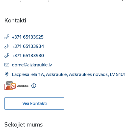
Kontakti
+371 65133925
+371 65133934
+371 65133930
E-pasts:
dome@aizkraukle.lv
Lāčplēša iela 1A, Aizkraukle, Aizkraukles novads, LV 5101
Visi kontakti
Sekojiet mums