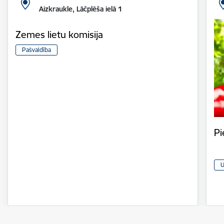
Aizkraukle, Lāčplēša ielā 1
Zemes lietu komisija
Pašvaldība
Pi
U