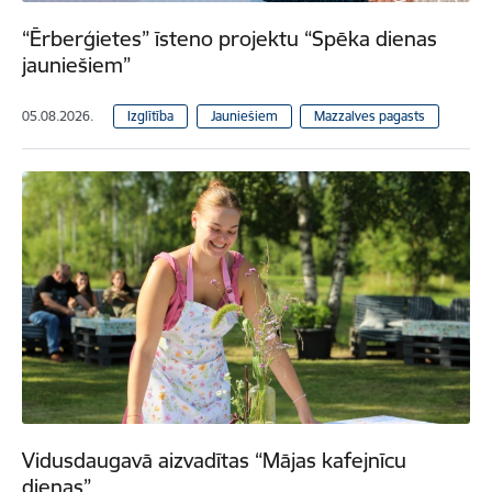
“Ērberģietes” īsteno projektu “Spēka dienas
jauniešiem”
05.08.2026.
Izglītība
Jauniešiem
Mazzalves pagasts
Vidusdaugavā aizvadītas “Mājas kafejnīcu
dienas”