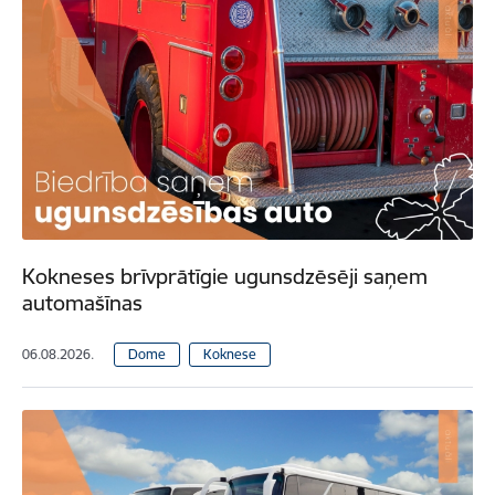
Kokneses brīvprātīgie ugunsdzēsēji saņem
automašīnas
06.08.2026.
Dome
Koknese