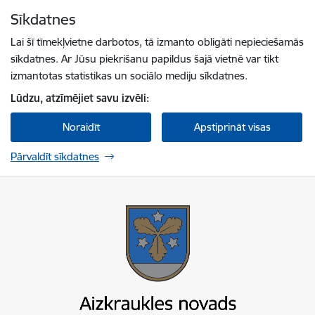
Pāriet uz lapas saturu
Sīkdatnes
Spied
lai meklētu
Enter
Lai šī tīmekļvietne darbotos, tā izmanto obligāti nepieciešamās
sīkdatnes. Ar Jūsu piekrišanu papildus šajā vietnē var tikt
izmantotas statistikas un sociālo mediju sīkdatnes.
Lūdzu, atzīmējiet savu izvēli:
Noraidīt
Apstiprināt visas
Pārvaldīt sīkdatnes
Aizkraukles novada pašvaldība