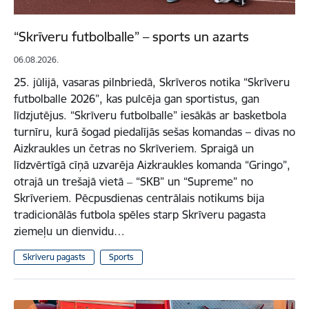
“Skrīveru futbolballe” – sports un azarts
06.08.2026.
25. jūlijā, vasaras pilnbriedā, Skrīveros notika “Skrīveru
futbolballe 2026”, kas pulcēja gan sportistus, gan
līdzjutējus. “Skrīveru futbolballe” iesākās ar basketbola
turnīru, kurā šogad piedalījās sešas komandas – divas no
Aizkraukles un četras no Skrīveriem. Spraigā un
līdzvērtīgā cīņā uzvarēja Aizkraukles komanda “Gringo”,
otrajā un trešajā vietā ‒ “SKB” un “Supreme” no
Skrīveriem. Pēcpusdienas centrālais notikums bija
tradicionālās futbola spēles starp Skrīveru pagasta
ziemeļu un dienvidu…
Skrīveru pagasts
Sports