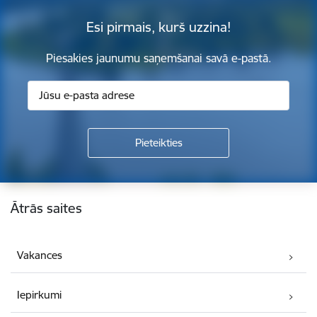
Esi pirmais, kurš uzzina!
Piesakies jaunumu saņemšanai savā e-pastā.
Kājene
Ātrās saites
Vakances
Iepirkumi