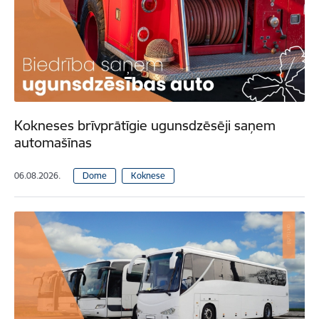
Kokneses brīvprātīgie ugunsdzēsēji saņem
automašīnas
06.08.2026.
Dome
Koknese