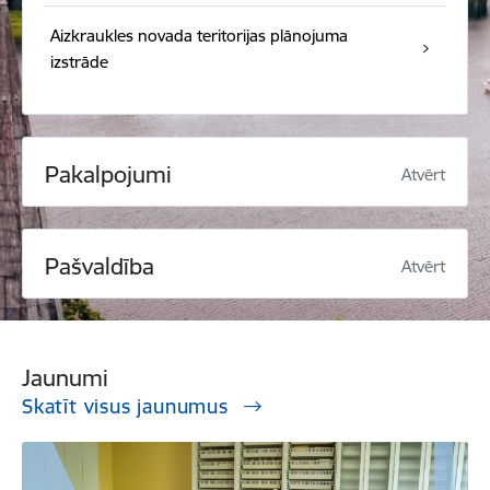
Aizkraukles novada teritorijas plānojuma
izstrāde
Pakalpojumi
Atvērt
Pašvaldība
Atvērt
Jaunumi
Skatīt visus jaunumus