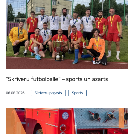
“Skrīveru futbolballe” – sports un azarts
06.08.2026.
Skrīveru pagasts
Sports