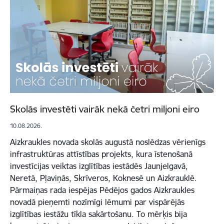
Skolās investēti vairāk nekā četri miljoni eiro
10.08.2026.
Aizkraukles novada skolās augustā noslēdzas vērienīgs
infrastruktūras attīstības projekts, kura īstenošanā
investīcijas veiktas izglītības iestādēs Jaunjelgavā,
Neretā, Pļaviņās, Skrīveros, Koknesē un Aizkrauklē.
Pārmaiņas rada iespējas Pēdējos gados Aizkraukles
novadā pieņemti nozīmīgi lēmumi par vispārējās
izglītības iestāžu tīkla sakārtošanu. To mērķis bija