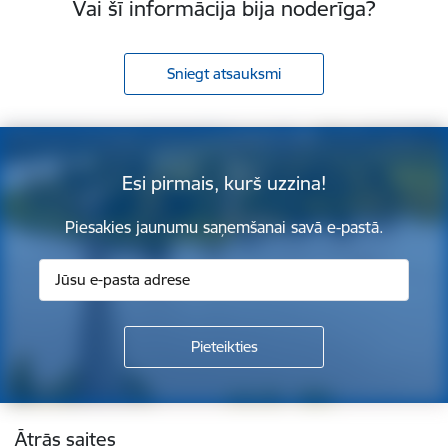
Vai šī informācija bija noderīga?
Sniegt atsauksmi
Esi pirmais, kurš uzzina!
Piesakies jaunumu saņemšanai savā e-pastā.
Kājene
Ātrās saites