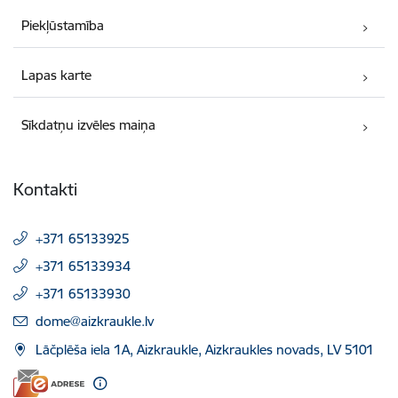
Piekļūstamība
Lapas karte
Sīkdatņu izvēles maiņa
Kontakti
+371 65133925
+371 65133934
+371 65133930
E-pasts:
dome@aizkraukle.lv
Lāčplēša iela 1A, Aizkraukle, Aizkraukles novads, LV 5101