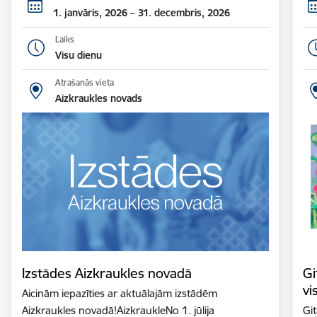
1. janvāris, 2026 – 31. decembris, 2026
Laiks
Visu dienu
Atrašanās vieta
Aizkraukles novads
Izstādes Aizkraukles novadā
Gi
vi
Aicinām iepazīties ar aktuālajām izstādēm
Aizkraukles novadā!AizkraukleNo 1. jūlija
Gi