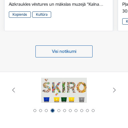
Aizkraukles vēstures un mākslas muzejā “Kalna…
Pļ
30
Kopienās
Kultūra
K
Visi notikumi