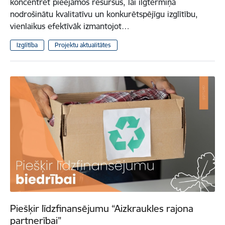
koncentrēt pieejamos resursus, lai ilgtermiņā
nodrošinātu kvalitatīvu un konkurētspējīgu izglītību,
vienlaikus efektīvāk izmantojot…
Izglītība
Projektu aktualitātes
Piešķir līdzfinansējumu “Aizkraukles rajona
partnerībai”