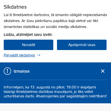
Pāriet uz lapas saturu
Sīkdatnes
Spied
lai meklētu
Enter
Lai šī tīmekļvietne darbotos, tā izmanto obligāti nepieciešamās
sīkdatnes. Ar Jūsu piekrišanu papildus šajā vietnē var tikt
izmantotas statistikas un sociālo mediju sīkdatnes.
Lūdzu, atzīmējiet savu izvēli:
Noraidīt
Apstiprināt visas
Pārvaldīt sīkdatnes
Izmaiņas
Informējam, ka 13. augustā no plkst. 19.00 ir iespējami
īslaicīgi tīmekļvietnes darbības traucējumi, jo tiks veikti
uzturēšanas darbi. Atvainojamies par sagādātajām neērtībām!
Aizkraukles novada pašvaldība