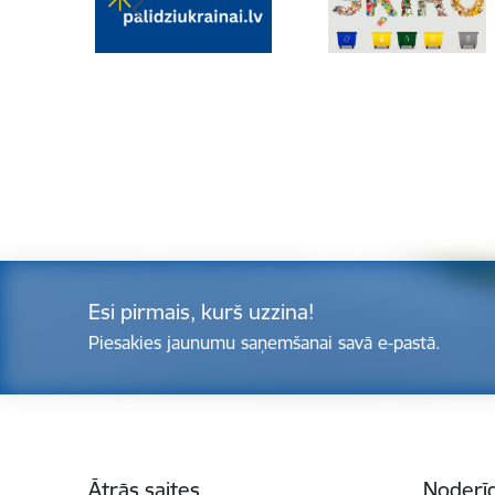
Esi pirmais, kurš uzzina!
Piesakies jaunumu saņemšanai savā e-pastā.
Kājene
Ātrās saites
Noderīg