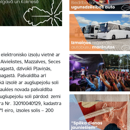
 elektronisko izsoļu vietnē ar
 Aiviekstes, Mazzalves, Seces
gastā, dzīvokli Pļaviņās,
agastā. Pašvaldība arī
kā izsolē ar augšupejošu soli
aukles novada pašvaldība
 augšupejošu soli pārdod: zemi
tra Nr. 32010040129, kadastra
eiro, izsoles solis – 200