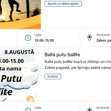
Sports un aktīvā atpūta
Laiks
Atrašanās 
13.00–15.00
Zalves p
Baltā putu ballīte
Baltā putu ballīte kopā ar dīdžeju un r
Zalves pagastā, pie Sproģu saieta nam
Kultūra
Laiks
Atrašanās 