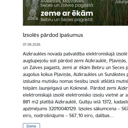
Izsolēs pārdod īpašumus
07.08.2026.
Aizkraukles novada pašvaldība elektroniskajā izsolē
augšupejošu soli pārdod zemi Aizkrauklē, Pļaviņās,
un Zalves pagastā, zemi ar ēkām Bebru un Seces pa
augošus kokus Pļaviņās, Aizkraukles un Sunākstes p
izsludina mutisku nomas tiesību izsoli atklātā mutis
telpām Jaunjelgavā un Koknesē. Pārdod zemi Aizkr
elektroniskajā izsolē elektronisko izsoļu vietnē ar
881 m2 platībā Aizkrauklē, Gulbju ielā 1372, kadas
apzīmējums 32010040129. Izsoles sākumcena – 5671 
eiro, nodrošinājums – 567,10 eiro, dalības…
Dome