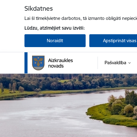
Pāriet uz lapas saturu
Sīkdatnes
Lai šī tīmekļvietne darbotos, tā izmanto obligāti nepiec
Lūdzu, atzīmējiet savu izvēli:
Noraidīt
Apstiprināt visas
Pašvaldība
Aizkraukles novada pašvaldība