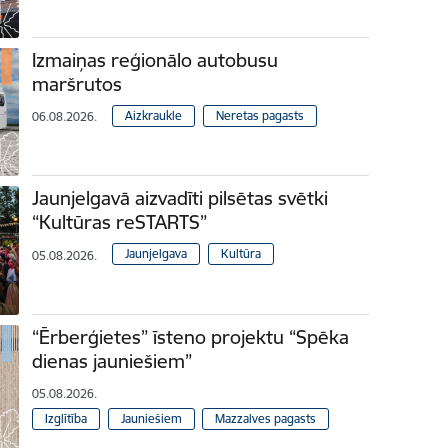
Izmaiņas reģionālo autobusu
maršrutos
Aizkraukle
Neretas pagasts
06.08.2026.
Jaunjelgavā aizvadīti pilsētas svētki
“Kultūras reSTARTS”
Jaunjelgava
Kultūra
05.08.2026.
“Ērberģietes” īsteno projektu “Spēka
dienas jauniešiem”
05.08.2026.
Izglītība
Jauniešiem
Mazzalves pagasts