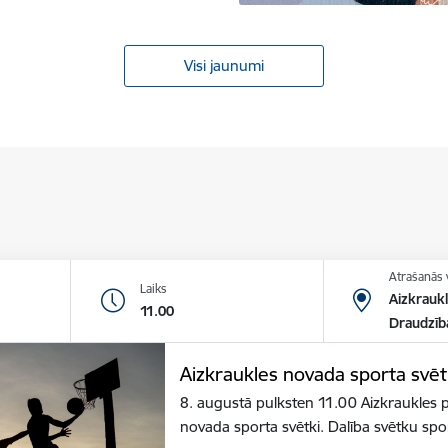
Visi jaunumi
Atrašanās 
Laiks
Aizkraukl
11.00
Draudzīb
Aizkraukles novada sporta svēt
8. augustā pulksten 11.00 Aizkraukles p
novada sporta svētki. Dalība svētku sp