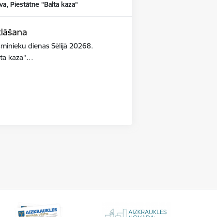
va, Piestātne "Balta kaza"
klāšana
esminieku dienas Sēlijā 20268.
lta kaza"…