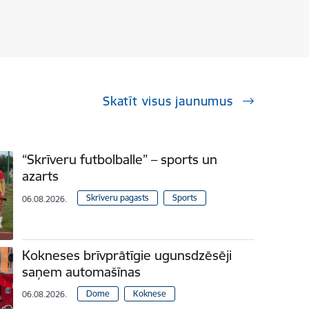
Skatīt visus jaunumus
“Skrīveru futbolballe” – sports un
azarts
Skrīveru pagasts
Sports
06.08.2026.
Kokneses brīvprātīgie ugunsdzēsēji
saņem automašīnas
Dome
Koknese
06.08.2026.