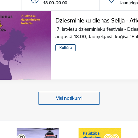
18.00–20.00
Jaunjelga
Dziesminieku dienas Sēlijā - At
7. latviešu dziesminieku festivāls - ​Dzi
augustā 18.00, Jaunjelgavā, kuģīša "Ba
Kultūra
Visi notikumi