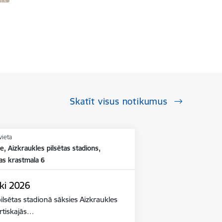
Skatīt visus notikumus
vieta
e, Aizkraukles pilsētas stadions,
as krastmala 6
ki 2026
ilsētas stadionā sāksies Aizkraukles
ortiskajās…