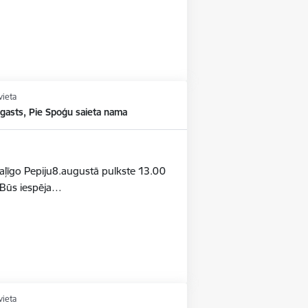
vieta
agasts, Pie Spoģu saieta nama
otaļīgo Pepiju8.augustā pulkste 13.00
aBūs iespēja…
vieta