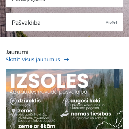
Pašvaldība
Atvērt
Jaunumi
Skatīt visus jaunumus