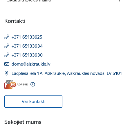
Kontakti
+371 65133925
+371 65133934
+371 65133930
E-pasts:
dome@aizkraukle.lv
Lāčplēša iela 1A, Aizkraukle, Aizkraukles novads, LV 5101
Visi kontakti
Sekojiet mums