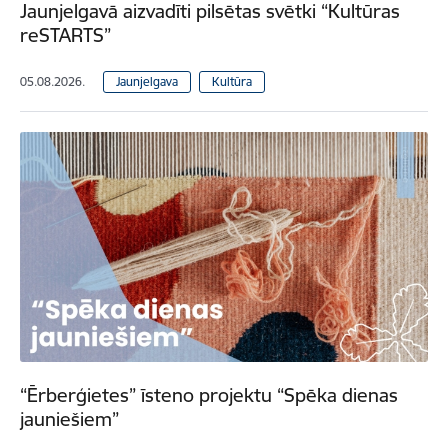
Jaunjelgavā aizvadīti pilsētas svētki “Kultūras
reSTARTS”
05.08.2026.
Jaunjelgava
Kultūra
“Ērberģietes” īsteno projektu “Spēka dienas
jauniešiem”