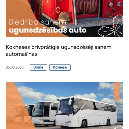
Kokneses brīvprātīgie ugunsdzēsēji saņem
automašīnas
06.08.2026.
Dome
Koknese