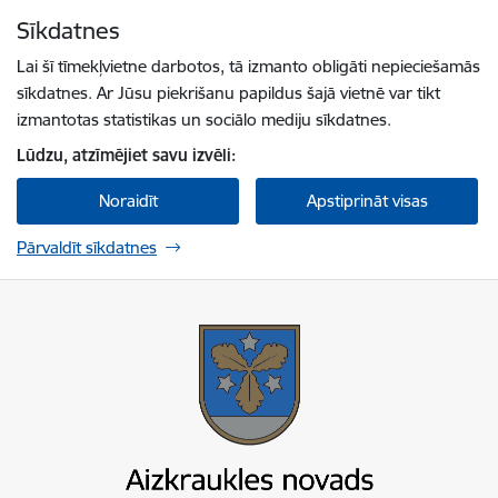
Pāriet uz lapas saturu
Sīkdatnes
Spied
lai meklētu
Enter
Lai šī tīmekļvietne darbotos, tā izmanto obligāti nepieciešamās
sīkdatnes. Ar Jūsu piekrišanu papildus šajā vietnē var tikt
izmantotas statistikas un sociālo mediju sīkdatnes.
Lūdzu, atzīmējiet savu izvēli:
Noraidīt
Apstiprināt visas
Pārvaldīt sīkdatnes
Aizkraukles novada pašvaldība