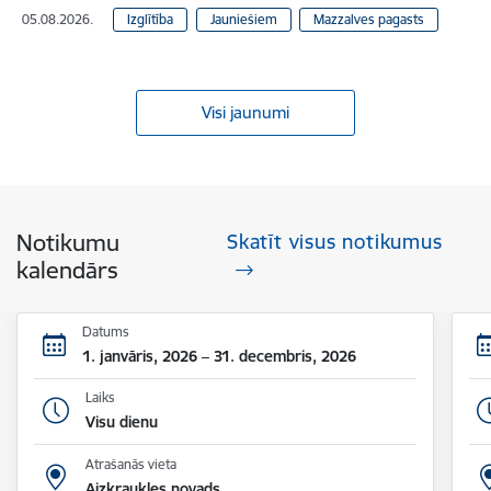
05.08.2026.
Izglītība
Jauniešiem
Mazzalves pagasts
Visi jaunumi
Notikumu
Skatīt visus notikumus
kalendārs
Datums
1. janvāris, 2026 – 31. decembris, 2026
Laiks
Visu dienu
Atrašanās vieta
Aizkraukles novads