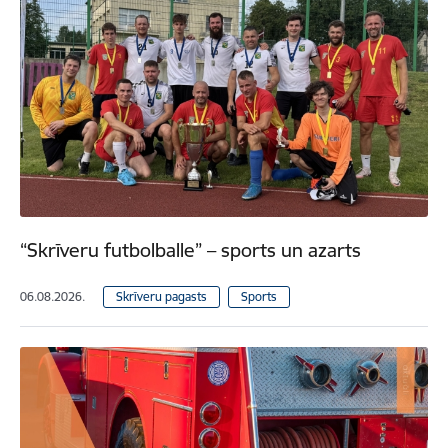
“Skrīveru futbolballe” – sports un azarts
06.08.2026.
Skrīveru pagasts
Sports