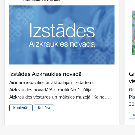
Izstādes Aizkraukles novadā
Gi
vi
Aicinām iepazīties ar aktuālajām izstādēm
Aizkraukles novadā!AizkraukleNo 1. jūlija
Gi
Aizkraukles vēstures un mākslas muzejā “Kalna…
Pļ
30
Kopienās
Kultūra
K