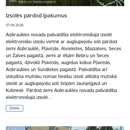
Izsolēs pārdod īpašumus
07.08.2026.
Aizkraukles novada pašvaldība elektroniskajā izsolē
elektronisko izsoļu vietnē ar augšupejošu soli pārdod
zemi Aizkrauklē, Pļaviņās, Aiviekstes, Mazzalves, Seces
un Zalves pagastā, zemi ar ēkām Bebru un Seces
pagastā, dzīvokli Pļaviņās, augošus kokus Pļaviņās,
Aizkraukles un Sunākstes pagastā. Pašvaldība arī
izsludina mutisku nomas tiesību izsoli atklātā mutiskā
izsolē ar augšupejošu soli telpām Jaunjelgavā un
Koknesē. Pārdod zemi Aizkraukles novada pašvaldība
elektroniskajā izsolē…
Dome