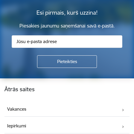
Esi pirmais, kurš uzzina!
Piesakies jaunumu saņemšanai savā e-pastā.
Kājene
Ātrās saites
Vakances
Iepirkumi