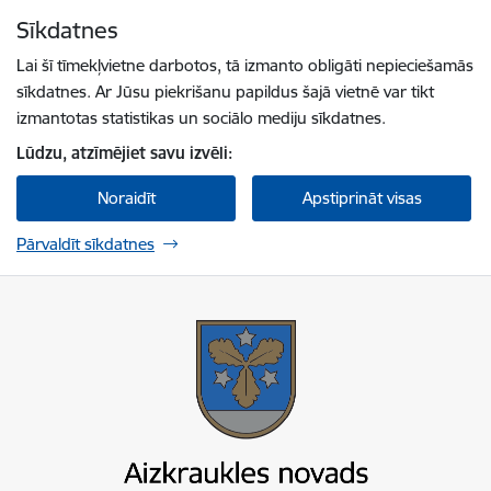
Pāriet uz lapas saturu
Sīkdatnes
Spied
lai meklētu
Enter
Lai šī tīmekļvietne darbotos, tā izmanto obligāti nepieciešamās
sīkdatnes. Ar Jūsu piekrišanu papildus šajā vietnē var tikt
izmantotas statistikas un sociālo mediju sīkdatnes.
Lūdzu, atzīmējiet savu izvēli:
Noraidīt
Apstiprināt visas
Pārvaldīt sīkdatnes
Aizkraukles novada pašvaldība