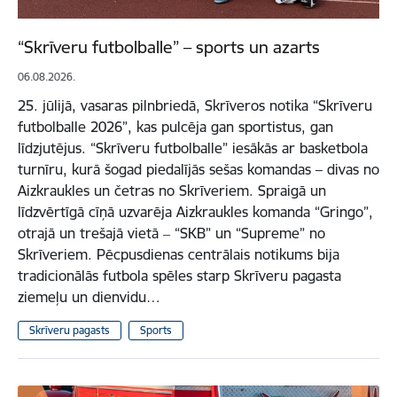
“Skrīveru futbolballe” – sports un azarts
06.08.2026.
25. jūlijā, vasaras pilnbriedā, Skrīveros notika “Skrīveru
futbolballe 2026”, kas pulcēja gan sportistus, gan
līdzjutējus. “Skrīveru futbolballe” iesākās ar basketbola
turnīru, kurā šogad piedalījās sešas komandas – divas no
Aizkraukles un četras no Skrīveriem. Spraigā un
līdzvērtīgā cīņā uzvarēja Aizkraukles komanda “Gringo”,
otrajā un trešajā vietā ‒ “SKB” un “Supreme” no
Skrīveriem. Pēcpusdienas centrālais notikums bija
tradicionālās futbola spēles starp Skrīveru pagasta
ziemeļu un dienvidu…
Skrīveru pagasts
Sports