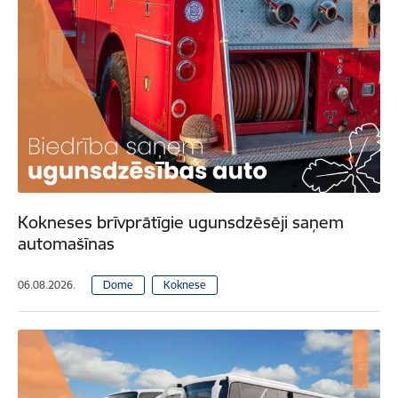
Kokneses brīvprātīgie ugunsdzēsēji saņem
automašīnas
06.08.2026.
Dome
Koknese