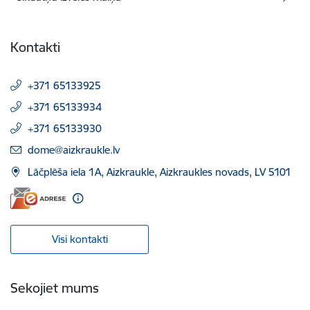
Kontakti
+371 65133925
+371 65133934
+371 65133930
E-pasts:
dome@aizkraukle.lv
Lāčplēša iela 1A, Aizkraukle, Aizkraukles novads, LV 5101
Visi kontakti
Sekojiet mums