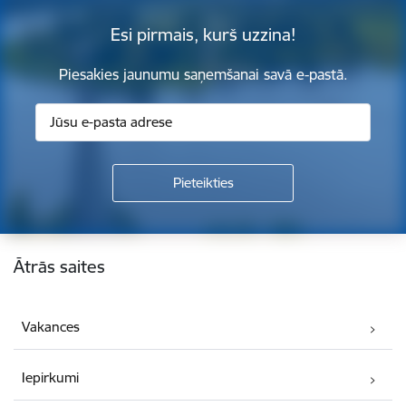
Esi pirmais, kurš uzzina!
Piesakies jaunumu saņemšanai savā e-pastā.
Kājene
Ātrās saites
Vakances
Iepirkumi