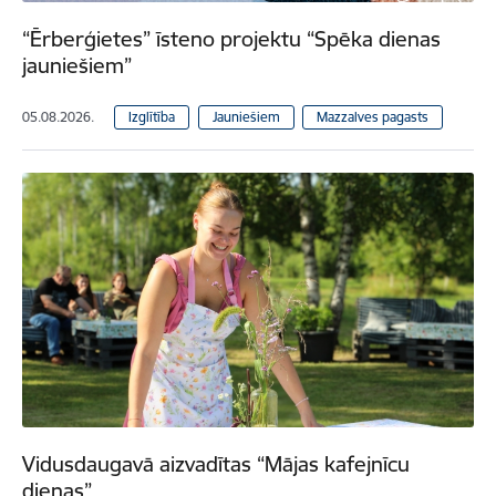
“Ērberģietes” īsteno projektu “Spēka dienas
jauniešiem”
05.08.2026.
Izglītība
Jauniešiem
Mazzalves pagasts
Vidusdaugavā aizvadītas “Mājas kafejnīcu
dienas”