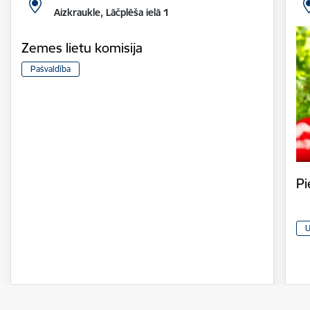
Aizkraukle, Lāčplēša ielā 1
Zemes lietu komisija
Pašvaldība
Pi
U