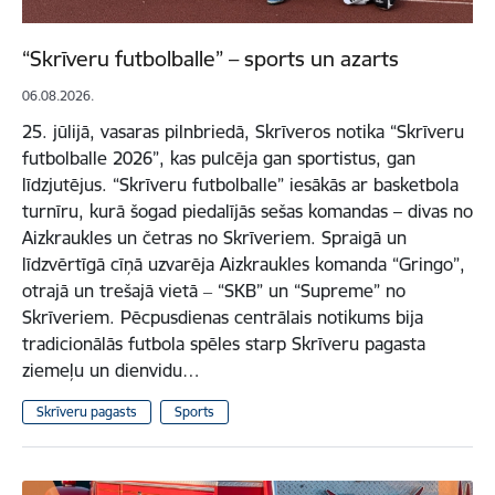
“Skrīveru futbolballe” – sports un azarts
06.08.2026.
25. jūlijā, vasaras pilnbriedā, Skrīveros notika “Skrīveru
futbolballe 2026”, kas pulcēja gan sportistus, gan
līdzjutējus. “Skrīveru futbolballe” iesākās ar basketbola
turnīru, kurā šogad piedalījās sešas komandas – divas no
Aizkraukles un četras no Skrīveriem. Spraigā un
līdzvērtīgā cīņā uzvarēja Aizkraukles komanda “Gringo”,
otrajā un trešajā vietā ‒ “SKB” un “Supreme” no
Skrīveriem. Pēcpusdienas centrālais notikums bija
tradicionālās futbola spēles starp Skrīveru pagasta
ziemeļu un dienvidu…
Skrīveru pagasts
Sports