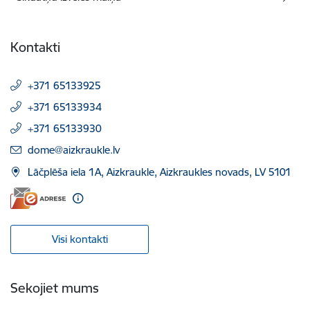
Kontakti
+371 65133925
+371 65133934
+371 65133930
E-pasts:
dome@aizkraukle.lv
Lāčplēša iela 1A, Aizkraukle, Aizkraukles novads, LV 5101
Visi kontakti
Sekojiet mums