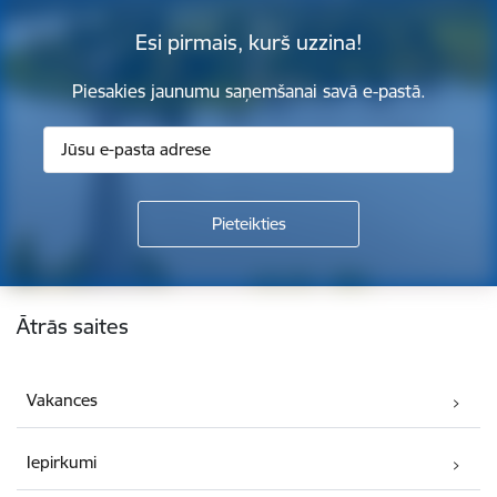
Esi pirmais, kurš uzzina!
Piesakies jaunumu saņemšanai savā e-pastā.
Kājene
Ātrās saites
Vakances
Iepirkumi