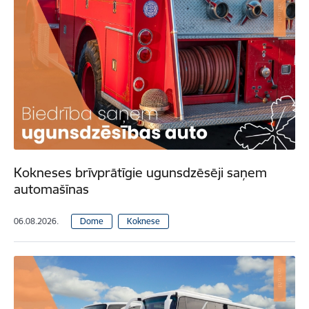
Kokneses brīvprātīgie ugunsdzēsēji saņem
automašīnas
06.08.2026.
Dome
Koknese