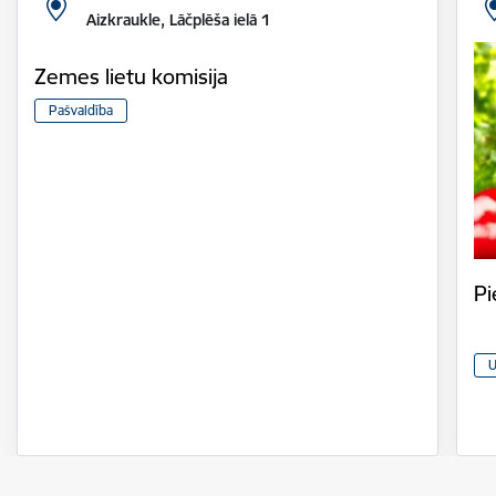
Aizkraukle, Lāčplēša ielā 1
Zemes lietu komisija
Pašvaldība
Pi
U