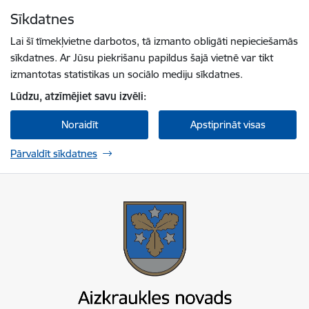
Pāriet uz lapas saturu
Sīkdatnes
Spied
lai meklētu
Enter
Lai šī tīmekļvietne darbotos, tā izmanto obligāti nepieciešamās
sīkdatnes. Ar Jūsu piekrišanu papildus šajā vietnē var tikt
izmantotas statistikas un sociālo mediju sīkdatnes.
Lūdzu, atzīmējiet savu izvēli:
Noraidīt
Apstiprināt visas
Pārvaldīt sīkdatnes
Aizkraukles novada pašvaldība