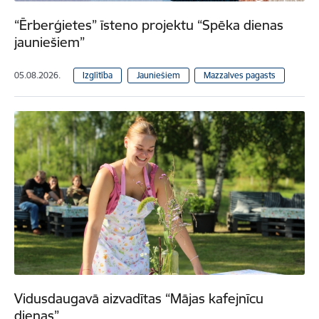
“Ērberģietes” īsteno projektu “Spēka dienas
jauniešiem”
05.08.2026.
Izglītība
Jauniešiem
Mazzalves pagasts
Vidusdaugavā aizvadītas “Mājas kafejnīcu
dienas”