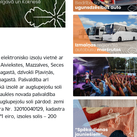
 elektronisko izsoļu vietnē ar
 Aiviekstes, Mazzalves, Seces
gastā, dzīvokli Pļaviņās,
agastā. Pašvaldība arī
kā izsolē ar augšupejošu soli
aukles novada pašvaldība
 augšupejošu soli pārdod: zemi
tra Nr. 32010040129, kadastra
eiro, izsoles solis – 200