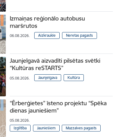
Izmaiņas reģionālo autobusu
maršrutos
Aizkraukle
Neretas pagasts
06.08.2026.
Jaunjelgavā aizvadīti pilsētas svētki
“Kultūras reSTARTS”
Jaunjelgava
Kultūra
05.08.2026.
“Ērberģietes” īsteno projektu “Spēka
dienas jauniešiem”
05.08.2026.
Izglītība
Jauniešiem
Mazzalves pagasts