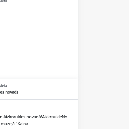
vieta
vieta
les novads
dēm Aizkraukles novadā!AizkraukleNo
as muzejā “Kalna…