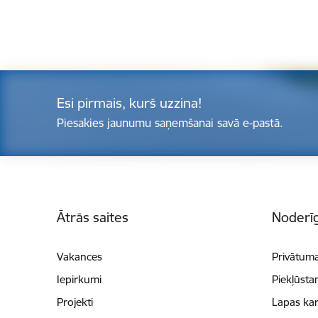
Esi pirmais, kurš uzzina!
Piesakies jaunumu saņemšanai savā e-pastā.
Kājene
Ātrās saites
Noderīg
Vakances
Privātuma
Iepirkumi
Piekļūsta
Projekti
Lapas kar