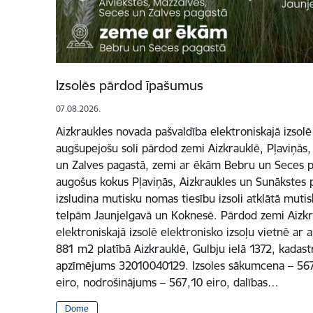
Izsolēs pārdod īpašumus
07.08.2026.
Aizkraukles novada pašvaldība elektroniskajā izsolē
augšupejošu soli pārdod zemi Aizkrauklē, Pļaviņās,
un Zalves pagastā, zemi ar ēkām Bebru un Seces pa
augošus kokus Pļaviņās, Aizkraukles un Sunākstes p
izsludina mutisku nomas tiesību izsoli atklātā mutis
telpām Jaunjelgavā un Koknesē. Pārdod zemi Aizkr
elektroniskajā izsolē elektronisko izsoļu vietnē ar
881 m2 platībā Aizkrauklē, Gulbju ielā 1372, kadas
apzīmējums 32010040129. Izsoles sākumcena – 5671 
eiro, nodrošinājums – 567,10 eiro, dalības…
Dome