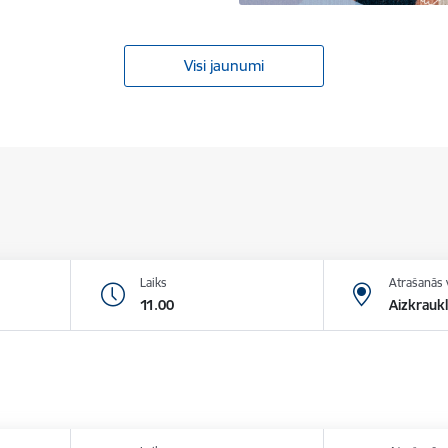
Visi jaunumi
Laiks
Atrašanās 
11.00
Aizkraukl