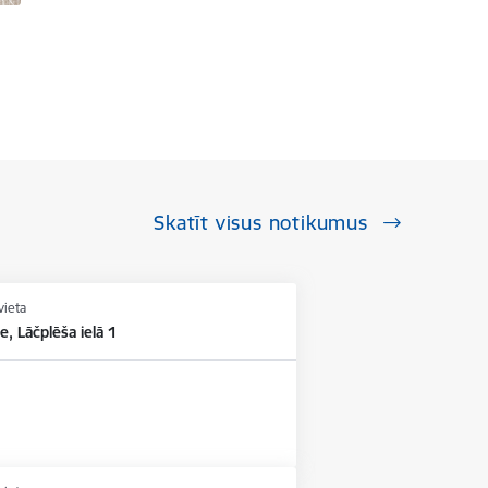
Skatīt visus notikumus
vieta
e, Lāčplēša ielā 1