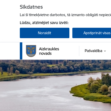
Pāriet uz lapas saturu
Sīkdatnes
Lai šī tīmekļvietne darbotos, tā izmanto obligāti nepiec
Lūdzu, atzīmējiet savu izvēli:
Noraidīt
Apstiprināt visas
Pašvaldība
Aizkraukles novada pašvaldība