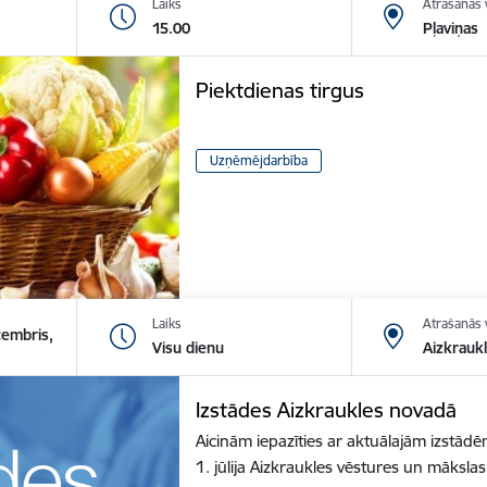
Laiks
Atrašanās 
15.00
Pļaviņas
Piektdienas tirgus
Uzņēmējdarbība
Laiks
Atrašanās 
cembris,
Visu dienu
Aizkrauk
Izstādes Aizkraukles novadā
Aicinām iepazīties ar aktuālajām izstā
1. jūlija Aizkraukles vēstures un māksl