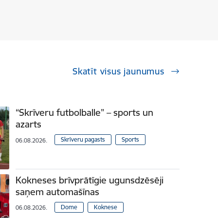
Skatīt visus jaunumus
“Skrīveru futbolballe” – sports un
azarts
Skrīveru pagasts
Sports
06.08.2026.
Kokneses brīvprātīgie ugunsdzēsēji
saņem automašīnas
Dome
Koknese
06.08.2026.