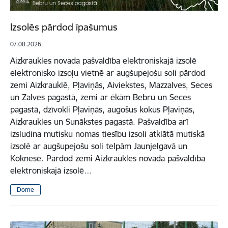
Izsolēs pārdod īpašumus
07.08.2026.
Aizkraukles novada pašvaldība elektroniskajā izsolē
elektronisko izsoļu vietnē ar augšupejošu soli pārdod
zemi Aizkrauklē, Pļaviņās, Aiviekstes, Mazzalves, Seces
un Zalves pagastā, zemi ar ēkām Bebru un Seces
pagastā, dzīvokli Pļaviņās, augošus kokus Pļaviņās,
Aizkraukles un Sunākstes pagastā. Pašvaldība arī
izsludina mutisku nomas tiesību izsoli atklātā mutiskā
izsolē ar augšupejošu soli telpām Jaunjelgavā un
Koknesē. Pārdod zemi Aizkraukles novada pašvaldība
elektroniskajā izsolē…
Dome