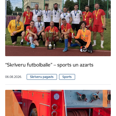
“Skrīveru futbolballe” – sports un azarts
06.08.2026.
Skrīveru pagasts
Sports