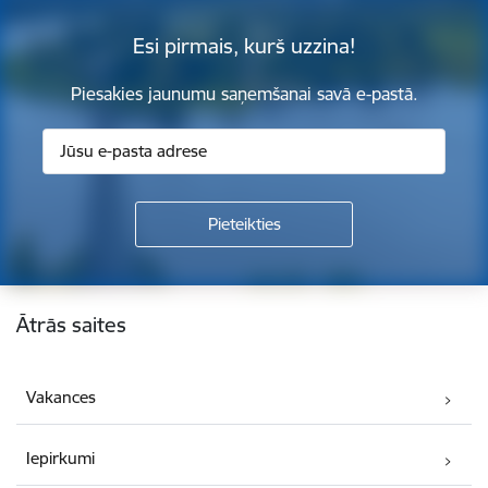
Esi pirmais, kurš uzzina!
Piesakies jaunumu saņemšanai savā e-pastā.
Kājene
Ātrās saites
Vakances
Iepirkumi