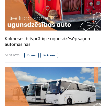
Kokneses brīvprātīgie ugunsdzēsēji saņem
automašīnas
06.08.2026.
Dome
Koknese