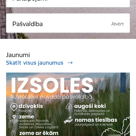
Pašvaldība
Atvērt
Jaunumi
Skatīt visus jaunumus