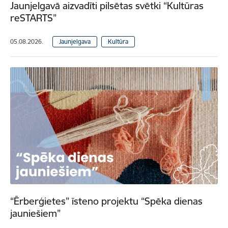
Jaunjelgavā aizvadīti pilsētas svētki “Kultūras
reSTARTS”
05.08.2026.
Jaunjelgava
Kultūra
“Ērberģietes” īsteno projektu “Spēka dienas
jauniešiem”