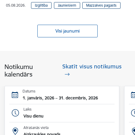
05.08.2026.
Izglītība
Jauniešiem
Mazzalves pagasts
Visi jaunumi
Notikumu
Skatīt visus notikumus
kalendārs
Datums
1. janvāris, 2026 – 31. decembris, 2026
Laiks
Visu dienu
Atrašanās vieta
Aizkraukles novads