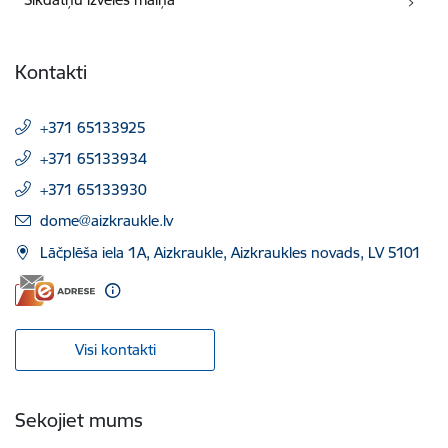
Kontakti
+371 65133925
+371 65133934
+371 65133930
E-pasts:
dome@aizkraukle.lv
Lāčplēša iela 1A, Aizkraukle, Aizkraukles novads, LV 5101
Visi kontakti
Sekojiet mums