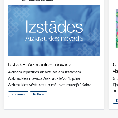
Izstādes Aizkraukles novadā
Gi
vi
Aicinām iepazīties ar aktuālajām izstādēm
Aizkraukles novadā!AizkraukleNo 1. jūlija
Gi
Aizkraukles vēstures un mākslas muzejā “Kalna…
Pļ
30
Kopienās
Kultūra
K