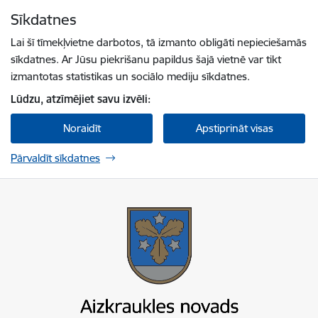
Pāriet uz lapas saturu
Sīkdatnes
Spied
lai meklētu
Enter
Lai šī tīmekļvietne darbotos, tā izmanto obligāti nepieciešamās
sīkdatnes. Ar Jūsu piekrišanu papildus šajā vietnē var tikt
izmantotas statistikas un sociālo mediju sīkdatnes.
Lūdzu, atzīmējiet savu izvēli:
Noraidīt
Apstiprināt visas
Pārvaldīt sīkdatnes
Aizkraukles novada pašvaldība